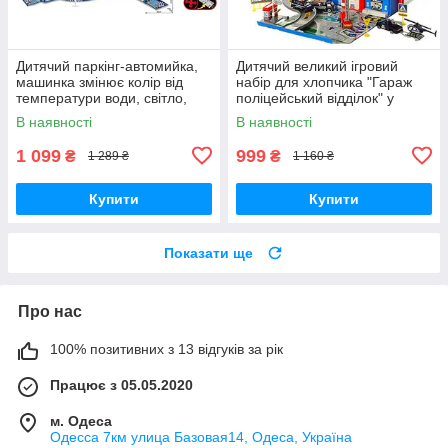
Дитячий паркінг-автомийка,
Дитячий великий ігровий
машинка змінює колір від
набір для хлопчика "Гараж
температури води, світло,
поліцейський відділок" у
звук від батарейки
наборі машинки, вертоліт 9
В наявності
В наявності
шт.
1 099
999
₴
₴
1 289 ₴
1 160 ₴
Купити
Купити
Показати ще
Про нас
100% позитивних з 13 відгуків за рік
Працює з 05.05.2020
м. Одеса
Одесса 7км улица Базовая14, Одеса, Україна