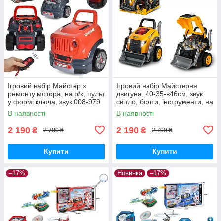
Ігровий набір Майстер з
Ігровий набір Майстерня
ремонту мотора, на р/к, пульт
двигуна, 40-35-в46см, звук,
у формі ключа, звук 008-979
світло, болти, інструменти, на
бат-ці
В наявності
В наявності
2 190
2 190
₴
₴
2 700 ₴
2 700 ₴
Купити
Купити
–17%
Новинка
–17%