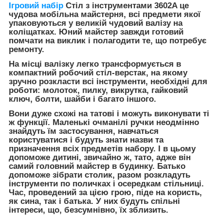
Ігровий набір
Стіл з інструментами 3602A це
чудова мобільна майстерня, всі предмети якої
упаковуються у великій чудовий валізу на
коліщатках. Юний майстер завжди готовий
помчати на виклик і полагодити те, що потребує
ремонту.
На місці валізку легко трансформується в
компактний робочий стіл-верстак, на якому
зручно розкласти всі інструменти, необхідні для
роботи: молоток, пилку, викрутка, гайковий
ключ, болти, шайби і багато іншого.
Вони дуже схожі на татові і можуть виконувати ті
ж функції. Маленькі очманілі ручки неодмінно
знайдуть їм застосування, навчаться
користуватися і будуть знати назви та
призначення всіх предметів набору. І в цьому
допоможе дитині, звичайно ж, тато, адже він
самий головний майстер в будинку. Батько
допоможе зібрати столик, разом розкладуть
інструменти по поличках і осередкам стільниці.
Час, проведений за цією грою, піде на користь,
як сина, так і батька. У них будуть спільні
інтереси, що, безсумнівно, їх зблизить.