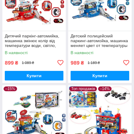
Дитячий паркінг-автомийка,
Детский полицейский
машинка змінює колір від
паркинг-автомойка, машинка
температури води, світло,
меняет цвет от температуры
звук від батарейки
воды, свет, звук от батарейки
В наявності
В наявності
899
989
₴
₴
1 089 ₴
1 189 ₴
Купити
Купити
–15%
Топ продажів
–14%