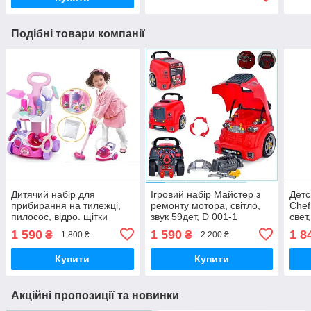
Подібні товари компанії
Дитячий набір для
Ігровий набір Майстер з
Детс
прибирання на тилежці,
ремонту мотора, світло,
Chef
пилосос, відро. щітки
звук 59дет, D 001-1
свет
1 590
1 590
1 8
₴
₴
1 800 ₴
2 200 ₴
Купити
Купити
Акційні пропозиції та новинки