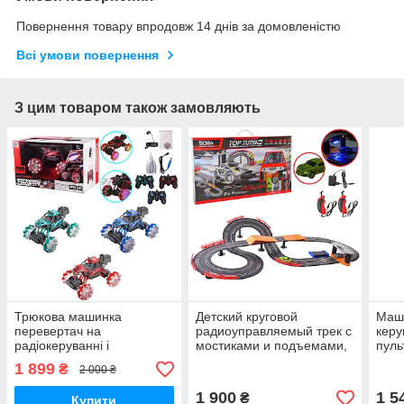
Повернення товару впродовж 14 днів за домовленістю
Всі умови повернення
З цим товаром також замовляють
Трюкова машинка
Детский круговой
Маши
перевертач на
радиоуправляемый трек с
керу
радіокеруванні і
мостиками и подъемами,
пуль
керування від руки, USB-
в наборе две гоночные
812
1 899
₴
2 000 ₴
заряд, дим
машинки, свет, звук
1 900
1 5
₴
Купити