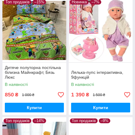
Топ продажів
–15%
Новинка
–7%
Дитяче полуторна постільна
білизна Майнкрафт, Бязь
Лялька-пупс інтерактивна,
Люкс
9функцій
В наявності
В наявності
850
1 390
₴
₴
1 000 ₴
1 500 ₴
Купити
Купити
Топ продажів
–14%
Топ продажів
–9%