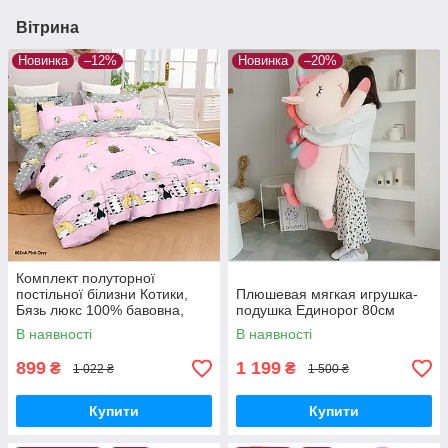
Вітрина
Новинка
–12%
Новинка
–20%
Комплект полуторної
постільної білизни Котики,
Плюшевая мягкая игрушка-
Бязь люкс 100% бавовна,
подушка Единорог 80см
рожевий
В наявності
В наявності
899
1 199
₴
₴
1 022 ₴
1 500 ₴
Купити
Купити