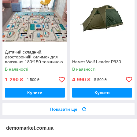
Дитячий складний,
двосторонній килимок для
повзання 180*150 товщиною
Намет Wolf Leader P930
1см
В наявності
В наявності
1 290
4 990
₴
₴
1 500 ₴
5 500 ₴
Купити
Купити
Показати ще
demomarket.com.ua