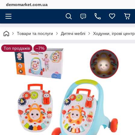
demomarket.com.ua
Товари та послуги
Дитячі меблі
Ходунки, ігрові цент
Топ продажів
–7%