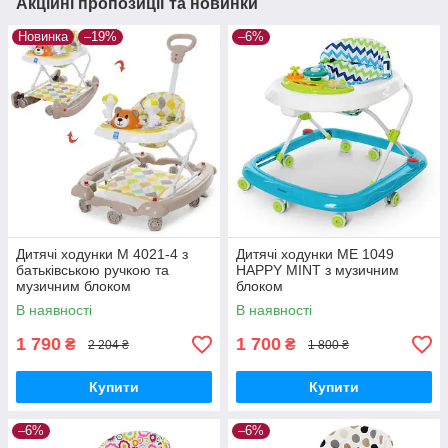
Акційні пропозиції та новинки
Новинка
–19%
–6%
Дитячі ходунки M 4021-4 з
Дитячі ходунки ME 1049
батьківською ручкою та
HAPPY MINT з музичним
музичним блоком
блоком
В наявності
В наявності
1 790
1 700
₴
₴
2 204 ₴
1 800 ₴
Купити
Купити
–6%
–6%