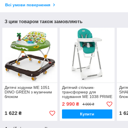
Всі умови повернення
З цим товаром також замовляють
Дитячі ходунки ME 1051
Дитячий стільчик-
Дитя
DINO GREEN з музичним
трансформер для
SHAR
блоком
годування ME 1038 PRIME
бло
OCEAN лазурний
2 990
₴
4 000 ₴
1 622
1 6
₴
Купити