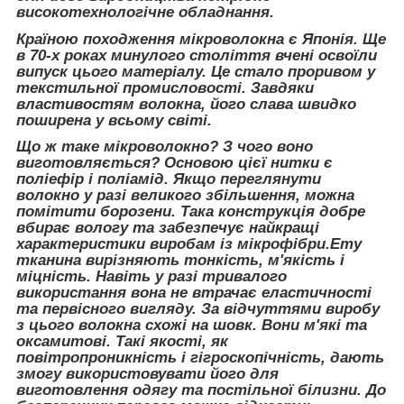
високотехнологічне обладнання.
Країною походження мікроволокна є Японія. Ще
в 70-х роках минулого століття вчені освоїли
випуск цього матеріалу. Це стало проривом у
текстильної промисловості. Завдяки
властивостям волокна, його слава швидко
поширена у всьому світі.
Що ж таке мікроволокно? З чого воно
виготовляється? Основою цієї нитки є
поліефір і поліамід. Якщо переглянути
волокно у разі великого збільшення, можна
помітити борозени. Така конструкція добре
вбирає вологу та забезпечує найкращі
характеристики виробам із мікрофібри.Ету
тканина вирізняють тонкість, м'якість і
міцність. Навіть у разі тривалого
використання вона не втрачає еластичності
та первісного вигляду. За відчуттями виробу
з цього волокна схожі на шовк. Вони м'які та
оксамитові. Такі якості, як
повітропроникність і гігроскопічність, дають
змогу використовувати його для
виготовлення одягу та постільної білизни. До