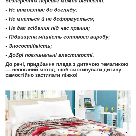
безперечних переваг можна віднести:
- Не вимогливе до догляду;
- Не мнеться й не деформується;
- Не дає зсідання під час прання;
- Підвищена міцність готового виробу;
- Зносостійкість;
- Добрі поглинальні властивості.
До речі, придбання пледа з дитячою тематикою
— непоганий метод, щоб змотивувати дитину
самостійно застилати ліжко!