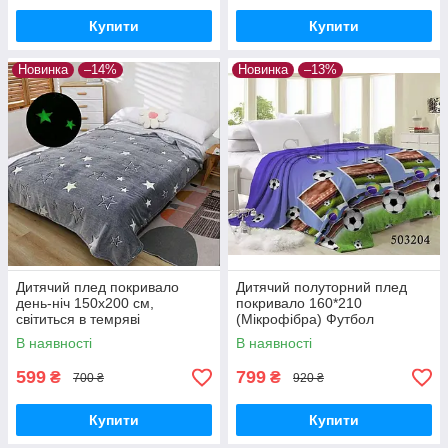
Купити
Купити
Новинка
–14%
Новинка
–13%
Дитячий плед покривало
Дитячий полуторний плед
день-ніч 150х200 см,
покривало 160*210
світиться в темряві
(Мікрофібра) Футбол
(Мікрофібра)
В наявності
В наявності
599
799
₴
₴
700 ₴
920 ₴
Купити
Купити