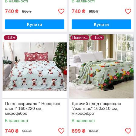
В наявності
В наявності
740
740
₴
₴
900 ₴
900 ₴
Купити
Купити
–18%
Новинка
–15%
Плед покривало " Новорічні
Дитячий плед покривало
олені" 160х220 см,
"Амонг ас" 160х210 см,
мікрофібро
мікрофібро
В наявності
В наявності
740
699
₴
₴
900 ₴
822 ₴