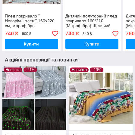
Плед покривало "
Дитячий полуторний плед
Дитя
Новорічні олені" 160х220
покривало 160*210
покр
см, мікрофібро
(Мікрофібра) Щенячий
(Мік
патруль
740
740
760
₴
₴
900 ₴
840 ₴
Купити
Купити
Акційні пропозиції та новинки
Новинка
–21%
Новинка
–19%