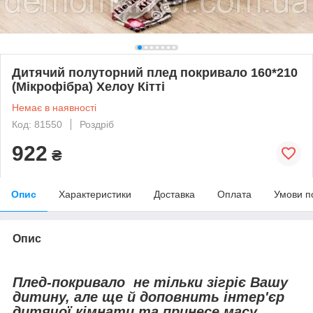
Дитячий полуторний плед покривало 160*210
(Мікрофібра) Хелоу Кітті
Немає в наявності
Код: 81550
Роздріб
922
₴
Опис
Характеристики
Доставка
Оплата
Умови п
Опис
Плед-покривало не тільки зігріє Вашу
дитину, але ще й доповнить інтер'єр
дитячої кімнати та принесе масу