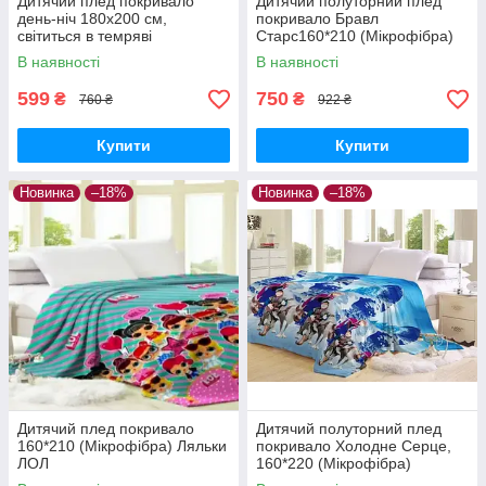
Дитячий плед покривало
Дитячий полуторний плед
день-ніч 180х200 см,
покривало Бравл
світиться в темряві
Старс160*210 (Мікрофібра)
(Мікрофібра)
В наявності
В наявності
599
750
₴
₴
760 ₴
922 ₴
Купити
Купити
Новинка
–18%
Новинка
–18%
Дитячий плед покривало
Дитячий полуторний плед
160*210 (Мікрофібра) Ляльки
покривало Холодне Серце,
ЛОЛ
160*220 (Мікрофібра)