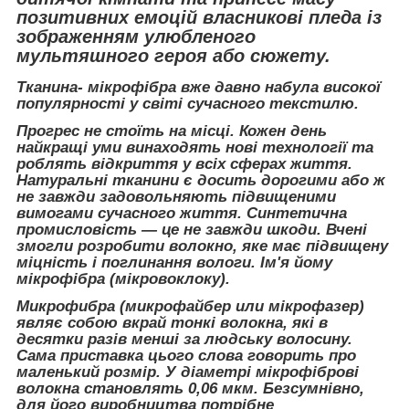
позитивних емоцій власникові пледа із
зображенням улюбленого
мультяшного героя або сюжету.
Тканина- мікрофібра вже давно набула високої
популярності у світі сучасного текстилю.
Прогрес не стоїть на місці. Кожен день
найкращі уми винаходять нові технології та
роблять відкриття у всіх сферах життя.
Натуральні тканини є досить дорогими або ж
не завжди задовольняють підвищеними
вимогами сучасного життя. Синтетична
промисловість — це не завжди шкоди. Вчені
змогли розробити волокно, яке має підвищену
міцність і поглинання вологи. Ім'я йому
мікрофібра (мікровоклоку).
Микрофибра (микрофайбер или мікрофазер)
являє собою вкрай тонкі волокна, які в
десятки разів менші за людську волосину.
Сама приставка цього слова говорить про
маленький розмір. У діаметрі мікрофіброві
волокна становлять 0,06 мкм. Безсумнівно,
для його виробництва потрібне