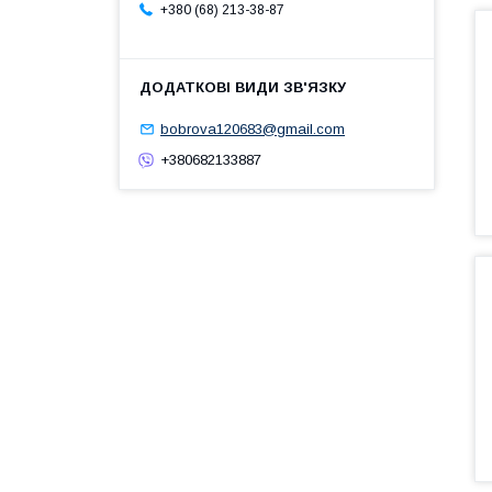
+380 (68) 213-38-87
bobrova120683@gmail.com
+380682133887