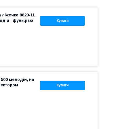
 ліжечко 8820-11
одій і функцією
Купити
 500 мелодій, на
роєктором
Купити