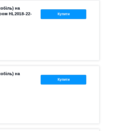
обіль) на
ором HL2018-22-
Купити
обіль) на
Купити