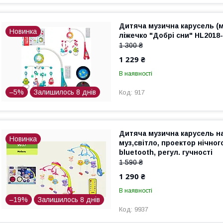
Дитяча музична карусель (м
Новинка
ліжечко "Добрі сни" HL2018
1 300 ₴
1 229 ₴
В наявності
–5%
Залишилось 8 днів
917
Дитяча музична карусель на 
Новинка
муз,світло, проектор нічног
bluetooth, регул. гучності
1 590 ₴
1 290 ₴
В наявності
–19%
Залишилось 8 днів
9937