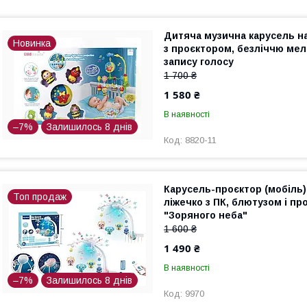
Дитяча музична карусель на
Новинка
з проєктором, безліччю мел
запису голосу
1 700 ₴
1 580 ₴
В наявності
–7%
Залишилось 8 днів
8820-11
Карусель-проєктор (мобіль)
Топ продаж
ліжечко з ПК, блютузом і п
"Зоряного неба"
1 600 ₴
1 490 ₴
В наявності
–7%
Залишилось 8 днів
9970