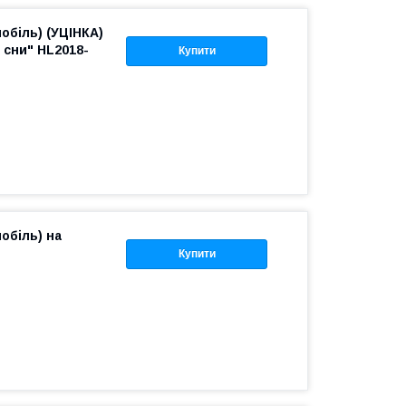
обіль) (УЦІНКА)
 сни" HL2018-
Купити
обіль) на
Купити