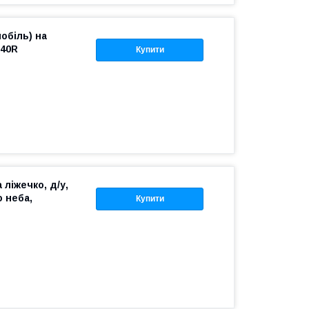
обіль) на
-40R
Купити
ліжечко, д/у,
о неба,
Купити