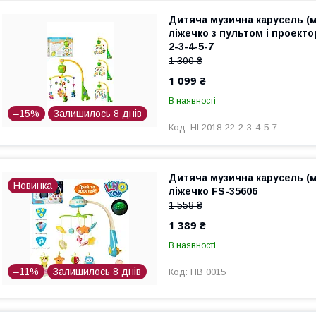
Дитяча музична карусель (м
ліжечко з пультом і проект
2-3-4-5-7
1 300 ₴
1 099 ₴
В наявності
–15%
Залишилось 8 днів
HL2018-22-2-3-4-5-7
Дитяча музична карусель (м
Новинка
ліжечко FS-35606
1 558 ₴
1 389 ₴
В наявності
–11%
Залишилось 8 днів
HB 0015