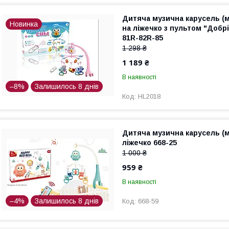
Дитяча музична карусель (м
Новинка
на ліжечко з пультом "Добрі
81R-82R-85
1 298 ₴
1 189 ₴
В наявності
–8%
Залишилось 8 днів
HL2018
Дитяча музична карусель (м
ліжечко 668-25
1 000 ₴
959 ₴
В наявності
–4%
Залишилось 8 днів
668-59