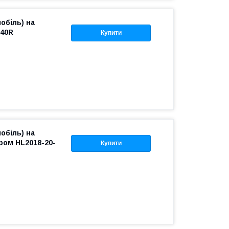
обіль) на
-40R
Купити
обіль) на
ором HL2018-20-
Купити