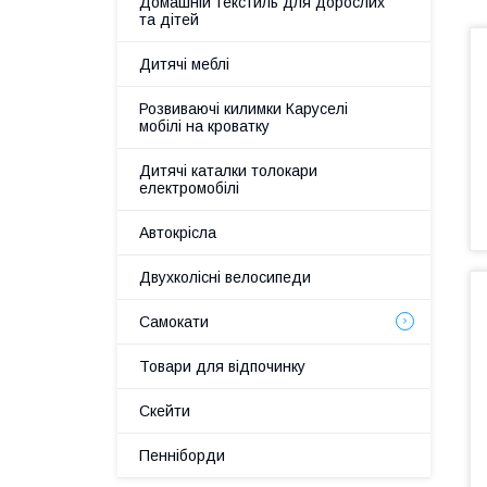
Домашній текстиль для дорослих
та дітей
Дитячі меблі
Розвиваючі килимки Каруселі
мобілі на кроватку
Дитячі каталки толокари
електромобілі
Автокрісла
Двухколісні велосипеди
Самокати
Товари для відпочинку
Скейти
Пенніборди