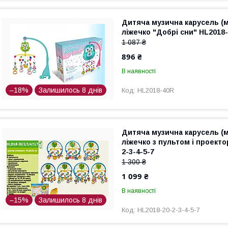
Дитяча музична карусель (м
ліжечко "Добрі сни" HL2018
1 087 ₴
896 ₴
В наявності
–18%
Залишилось 8 днів
HL2018-40R
Дитяча музична карусель (м
ліжечко з пультом і проект
2-3-4-5-7
1 300 ₴
1 099 ₴
В наявності
–15%
Залишилось 8 днів
HL2018-20-2-3-4-5-7