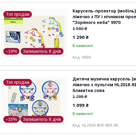
Карусель-проектор (мобіль)
Топ продаж
ліжечко з ПУ і нічником про
"Зоряного неба" 9970
1 590 ₴
1 290 ₴
В наявності
–19%
Залишилось 8 днів
9939
Дитяча музична карусель (м
Топ продаж
ліжечко з пультом HL2018-8
блакитна сова
1 298 ₴
1 099 ₴
В наявності
–15%
Залишилось 8 днів
HL2018-81R-82R-85