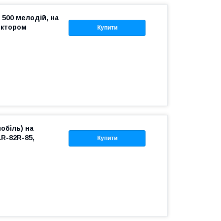
 500 мелодій, на
ектором
Купити
обіль) на
1R-82R-85,
Купити