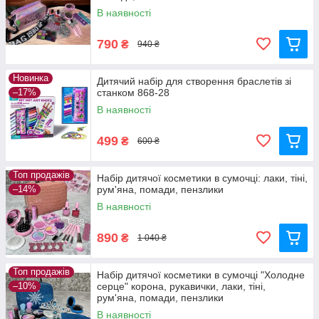
В наявності
790
₴
940 ₴
Новинка
Дитячий набір для створення браслетів зі
–17%
станком 868-28
В наявності
499
₴
600 ₴
Топ продажів
Набір дитячої косметики в сумочці: лаки, тіні,
–14%
рум'яна, помади, пензлики
В наявності
890
₴
1 040 ₴
Топ продажів
Набір дитячої косметики в сумочці "Холодне
–10%
серце" корона, рукавички, лаки, тіні,
рум'яна, помади, пензлики
В наявності