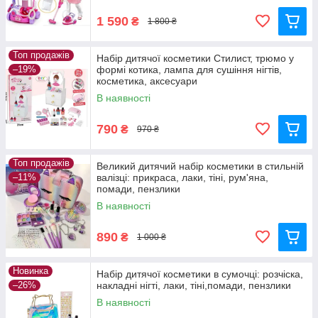
1 590
₴
1 800 ₴
Топ продажів
Набір дитячої косметики Стилист, трюмо у
–19%
формі котика, лампа для сушіння нігтів,
косметика, аксесуари
В наявності
790
₴
970 ₴
Топ продажів
Великий дитячий набір косметики в стильній
–11%
валізці: прикраса, лаки, тіні, рум'яна,
помади, пензлики
В наявності
890
₴
1 000 ₴
Новинка
Набір дитячої косметики в сумочці: розчіска,
–26%
накладні нігті, лаки, тіні,помади, пензлики
В наявності