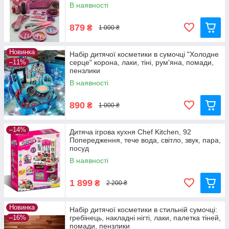
В наявності
879
₴
1 000 ₴
Новинка
Набір дитячої косметики в сумочці "Холодне
–11%
серце" корона, лаки, тіні, рум'яна, помади,
пензлики
В наявності
890
₴
1 000 ₴
–14%
Дитяча ігрова кухня Chef Kitchen, 92
Попередження, тече вода, світло, звук, пара,
посуд
В наявності
1 899
₴
2 200 ₴
Новинка
Набір дитячої косметики в стильній сумочці:
–16%
гребінець, накладні нігті, лаки, палетка тіней,
помади, пензлики