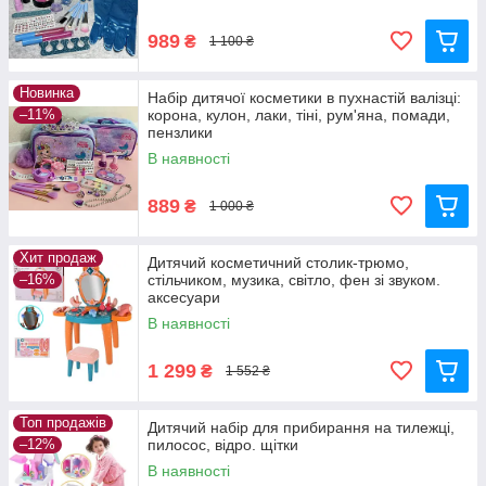
989
₴
1 100 ₴
Новинка
Набір дитячої косметики в пухнастій валізці:
–11%
корона, кулон, лаки, тіні, рум'яна, помади,
пензлики
В наявності
889
₴
1 000 ₴
Хит продаж
Дитячий косметичний столик-трюмо,
–16%
стільчиком, музика, світло, фен зі звуком.
аксесуари
В наявності
1 299
₴
1 552 ₴
Топ продажів
Дитячий набір для прибирання на тилежці,
–12%
пилосос, відро. щітки
В наявності