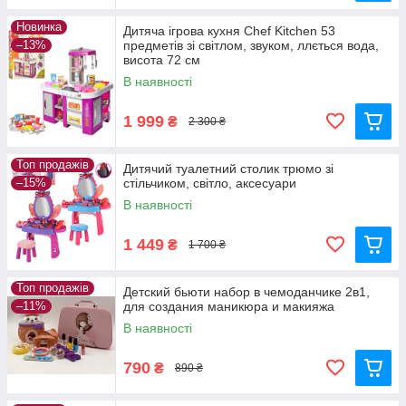
Новинка
Дитяча ігрова кухня Chef Kitchen 53
–13%
предметів зі світлом, звуком, ллється вода,
висота 72 см
В наявності
1 999
₴
2 300 ₴
Топ продажів
Дитячий туалетний столик трюмо зі
–15%
стільчиком, світло, аксесуари
В наявності
1 449
₴
1 700 ₴
Топ продажів
Детский бьюти набор в чемоданчике 2в1,
–11%
для создания маникюра и макияжа
В наявності
790
₴
890 ₴