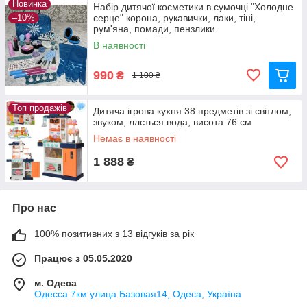
Новинка
Набір дитячої косметики в сумочці "Холодне
–10%
серце" корона, рукавички, лаки, тіні,
рум'яна, помади, пензлики
В наявності
990
₴
1 100 ₴
Топ продажів
Дитяча ігрова кухня 38 предметів зі світлом,
звуком, ллється вода, висота 76 см
Немає в наявності
1 888
₴
Про нас
100% позитивних з 13 відгуків за рік
Працює з 05.05.2020
м. Одеса
Одесса 7км улица Базовая14, Одеса, Україна