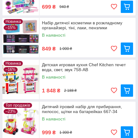
699
₴
940 ₴
Новинка
Набір дитячої косметики в розкладному
–15%
органайзері, тіні, лаки, пензлики
В наявності
849
₴
1 000 ₴
Новинка
Детская игровая кухня Chef Kitchen течет
–16%
вода, свет, звук 758-АВ
В наявності
1 848
₴
2 188 ₴
Топ продажів
Дитячий ігровий набір для прибирання,
–23%
пилосос, щітки на батарейках 667-34
В наявності
999
₴
1 300 ₴