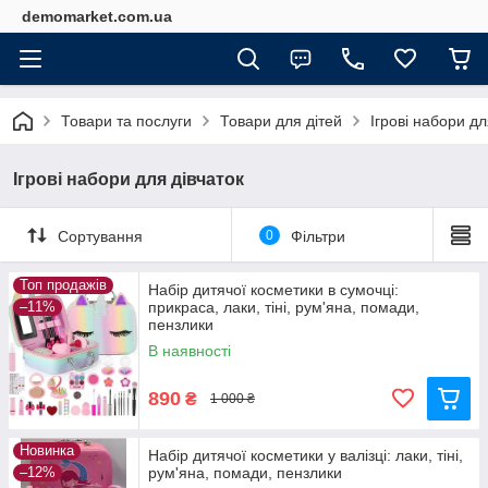
demomarket.com.ua
Товари та послуги
Товари для дітей
Ігрові набори дл
Ігрові набори для дівчаток
Сортування
0
Фільтри
Топ продажів
Набір дитячої косметики в сумочці:
–11%
прикраса, лаки, тіні, рум'яна, помади,
пензлики
В наявності
890
₴
1 000 ₴
Новинка
Набір дитячої косметики у валізці: лаки, тіні,
–12%
рум'яна, помади, пензлики