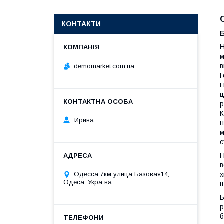
КОНТАКТИ
Б
Н
м
в
demomarket.com.ua
Г
і
ц
р
К
Ирина
н
м
с
Н
в
х
Одесса 7км улица Базовая14,
Одеса, Україна
ш
Б
р
б