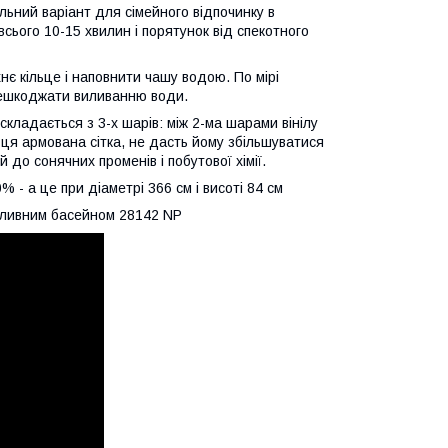
льний варіант для сімейного відпочинку в
 всього 10-15 хвилин і порятунок від спекотного
є кільце і наповнити чашу водою. По мірі
ерешкоджати виливанню води.
 складається з 3-х шарів: між 2-ма шарами вінілу
 ця армована сітка, не дасть йому збільшуватися
 до сонячних променів і побутової хімії.
% - а це при діаметрі 366 см і висоті 84 см
наливним басейном 28142 NP