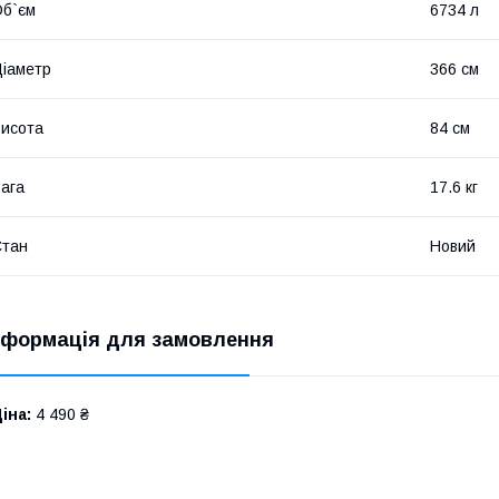
б`єм
6734 л
іаметр
366 см
исота
84 см
ага
17.6 кг
Стан
Новий
нформація для замовлення
іна:
4 490 ₴