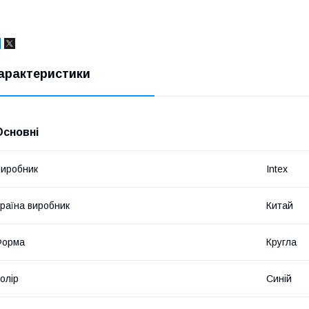
арактеристики
Основні
иробник
Intex
раїна виробник
Китай
Форма
Кругла
олір
Синій