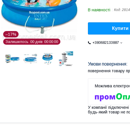
В наявності
Код:
2814
Купити
–17%
Залишилось
0
0
днів
0
0
0
0
0
0
+380682133887
повернення товару п
У компанії підключені
будь-який товар не п