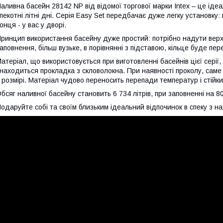
аливна басейн 28142 NP від відомої торгової марки Intex – це ідеа
пекотні літні дні. Серія Easy Set передбачає дуже легку установку:
онця - у вас у дворі.
ринцип використання басейну дуже простий: потрібно надути верхн
аповнення, більш вузьке, в порівнянні з підставою, кільце буде п
атеріал, що використовується при виготовленні басейнів цієї серії,
находиться прокладка з скловолокна. При наявності проколу, саме
 розмірі. Матеріал чудово переносить перепади температур і стійкий
бсяг наливної басейну становить 6 734 літрів, при заповненні на 80
одаруйте собі та своїм близьким ідеальний відпочинок в спеку з 