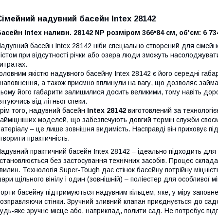
Сімейний надувний басейн Intex 28142
асейн Intex наливн. 28142 NP розміром 366*84 см, об'єм: 6 734 
адувний басейн Intex 28142 ніби спеціально створений для сімейно
істом при відсутності річки або озера люди зможуть насолоджуват
итратах.
оловним якістю надувного басейну Intex 28142 є його середні габ
 наповнення, а також приємно вплинули на вагу, що дозволяє займа
ьому його габарити залишилися досить великими, тому навіть доро
ятуючись від літньої спеки.
рім того, надувний басейн
Intex 28142
виготовлений за технологією
айміцніших моделей, що забезпечують довгий термін служби своєму
атеріалу – це лише зовнішня видимість. Насправді він приховує пі
творити практичність.
адувний практичний басейн Intex 28142 – ідеально підходить для с
становлюється без застосування технічних засобів. Процес скла
вилин. Технологія Super-Tough дає стінок басейну потрійну міцність
ари щільного вінілу і один (зовнішній) – поліестер для особливої мі
орти басейну підтримуються надувним кільцем, яке, у міру заповне
озправляючи стінки. Зручний зливний клапан приєднується до сад
удь-яке зручне місце або, наприклад, полити сад. Не потребує підгот