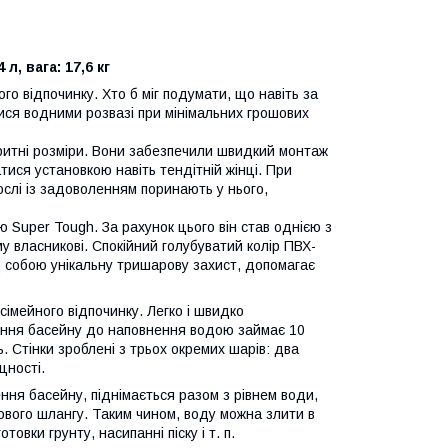
л, вага: 17,6 кг
го відпочинку. Хто б міг подумати, що навіть за
ися водними розвазі при мінімальних грошових
аритні розміри. Вони забезпечили швидкий монтаж
тися установкою навіть тендітній жінці. При
слі із задоволенням поринають у нього,
 Super Tough. За рахунок цього він став однією з
 власникові. Спокійний голубуватий колір ПВХ-
д собою унікальну тришарову захист, допомагає
імейного відпочинку. Легко і швидко
дання басейну до наповнення водою займає 10
. Стінки зроблені з трьох окремих шарів: два
цності.
ння басейну, піднімається разом з рівнем води,
ового шлангу. Таким чином, воду можна злити в
овки грунту, насипанні піску і т. п.