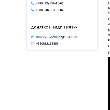
Н
+380 (93) 356-10-61
с
+380 (68) 213-38-87
с
П
з
М
з
bobrova120683@gmail.com
в
+380682133887
О
П