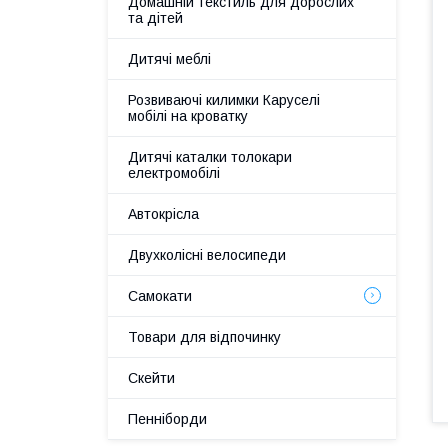
Домашній текстиль для дорослих
та дітей
Дитячі меблі
Розвиваючі килимки Каруселі
мобілі на кроватку
Дитячі каталки толокари
електромобілі
Автокрісла
Двухколісні велосипеди
Самокати
Товари для відпочинку
Скейти
Пенніборди