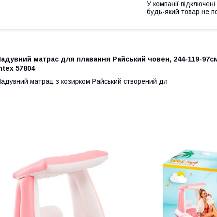
У компанії підключені
будь-який товар не п
адувний матрас для плавання Райський човен, 244-119-97см,
ntex 57804
адувний матрац з козирком Райський створений дл