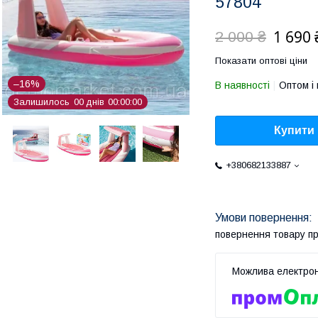
57804
1 690 
2 000 ₴
Показати оптові ціни
–16%
В наявності
Оптом і 
Залишилось
0
0
днів
0
0
0
0
0
0
Купити
+380682133887
повернення товару п