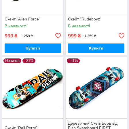
Скейт "Alien Force"
Скейт "Rudeboyz"
В наявності
В наявності
999
999
₴
₴
1 259 ₴
1 259 ₴
Купити
Купити
Новинка
–21%
–21%
Дерев'яний СкейтБорд від
Скейт "Rail Perry"
Fish Skateboard FIRST