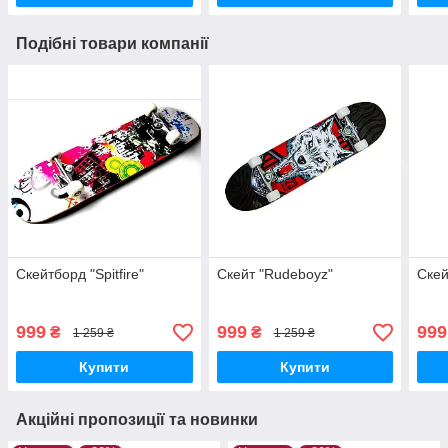
Подібні товари компанії
Скейтборд "Spitfire"
Скейт "Rudeboyz"
Скей
999
999
999
₴
₴
1 259 ₴
1 259 ₴
Купити
Купити
Акційні пропозиції та новинки