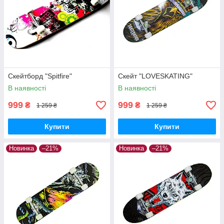
Скейтборд "Spitfire"
Скейт "LOVESKATING"
В наявності
В наявності
999
999
₴
₴
1 259 ₴
1 259 ₴
Купити
Купити
Новинка
–21%
Новинка
–21%