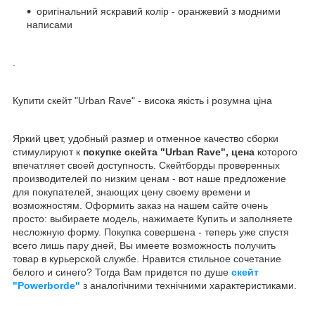
оригінальний яскравий колір - оранжевий з модними
написами
.
Купити скейт "Urban Rave" - висока якість і розумна ціна
Яркий цвет, удобный размер и отменное качество сборки
стимулируют к
покупке скейта "Urban Rave", цена
которого
впечатляет своей доступность. Скейтборды проверенных
производителей по низким ценам - вот наше предложение
для покупателей, знающих цену своему времени и
возможностям. Оформить заказ на нашем сайте очень
просто: выбираете модель, нажимаете Купить и заполняете
несложную форму. Покупка совершена - теперь уже спустя
всего лишь пару дней, Вы имеете возможность получить
товар в курьерской службе. Нравится стильное сочетание
белого и синего? Тогда Вам придется по душе
скейт
"Powerborde"
з аналогічними технічними характеристиками.