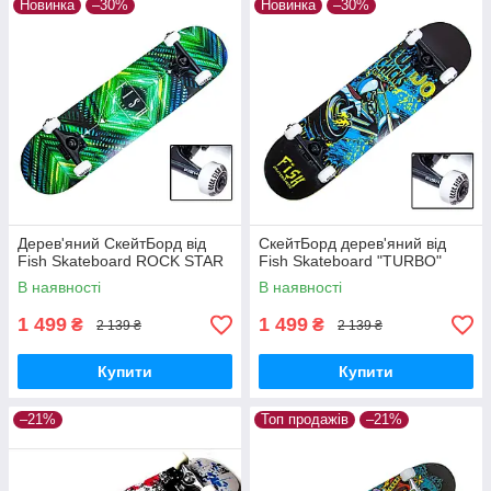
Новинка
–30%
Новинка
–30%
Дерев'яний СкейтБорд від
СкейтБорд дерев'яний від
Fish Skateboard ROCK STAR
Fish Skateboard "TURBO"
В наявності
В наявності
1 499
1 499
₴
₴
2 139 ₴
2 139 ₴
Купити
Купити
–21%
Топ продажів
–21%