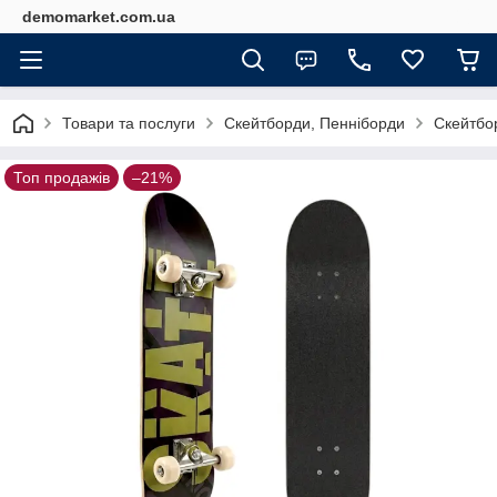
demomarket.com.ua
Товари та послуги
Скейтборди, Пенніборди
Скейтбо
Топ продажів
–21%