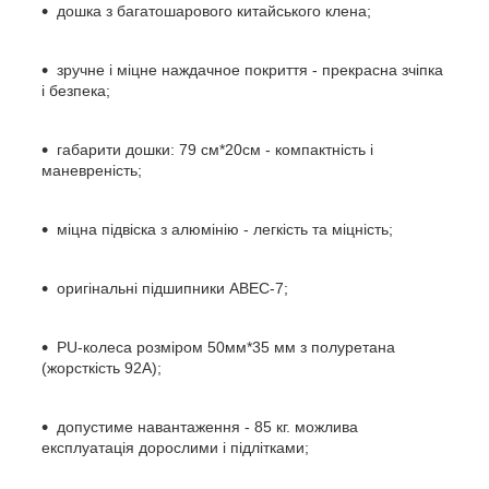
дошка з багатошарового китайського клена;
зручне і міцне наждачное покриття - прекрасна зчіпка
і безпека;
габарити дошки: 79 см*20см - компактність і
маневреність;
міцна підвіска з алюмінію - легкість та міцність;
оригінальні підшипники ABEC-7;
PU-колеса розміром 50мм*35 мм з полуретана
(жорсткість 92А);
допустиме навантаження - 85 кг. можлива
експлуатація дорослими і підлітками;