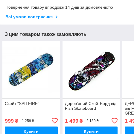
Повернення товару впродовж 14 днів за домовленістю
Всі умови повернення
З цим товаром також замовляють
Скейт "SPITFIRE"
Дерев'яний СкейтБорд від
ДЕР
Fish Skateboard
від
GRE
999
1 499
1 4
₴
₴
1 259 ₴
2 139 ₴
Купити
Купити