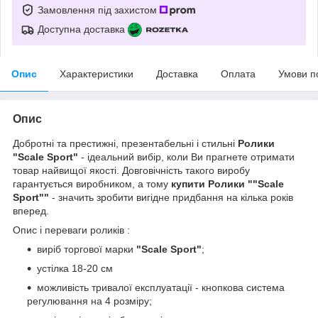
Замовлення під захистом
Доступна доставка
Опис
Характеристики
Доставка
Оплата
Умови п
Опис
Добротні та престижні, презентабельні і стильні
Ролики
"Scale Sport"
- ідеальний вибір, коли Ви прагнете отримати
товар найвищої якості. Довговічність такого виробу
гарантується виробником, а тому
купити Ролики ""Scale
Sport""
- значить зробити вигідне придбання на кілька років
вперед.
Опис і переваги роликів :
виріб торгової марки
"Scale Sport"
;
устілка 18-20 см
можливість тривалої експлуатації - кнопкова система
регулювання на 4 розміру;