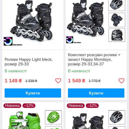
Комплект розсувні ролики +
Ролики Happy Light bleck,
захист Happy Mondays,
розмір 29-33
розмір 29-33,34-37
В наявності
В наявності
1 149
1 549
₴
₴
1 338 ₴
1 770 ₴
Купити
Купити
Новинка
–12%
Новинка
–12%