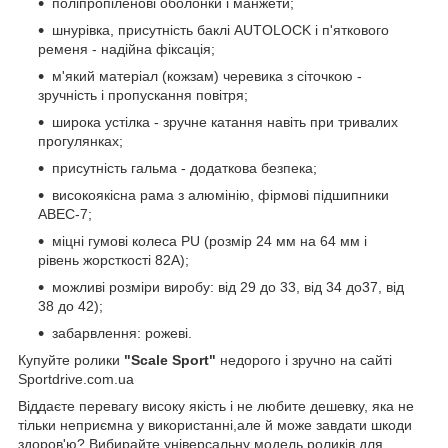
поліпропіленові оболонки і манжети;
шнурівка, присутність баклі AUTОLOCK і п'яткового
ременя - надійна фіксація;
м'який матеріал (кожзам) черевика з сіточкою -
зручність і пропускання повітря;
широка устілка - зручне катання навіть при тривалих
прогулянках;
присутність гальма - додаткова безпека;
високоякісна рама з алюмінію, фірмові підшипники
ABEC-7;
міцні гумові колеса PU (розмір 24 мм на 64 мм і
рівень жорсткості 82А);
можливі розміри виробу: від 29 до 33, від 34 до37, від
38 до 42);
забарвлення: рожеві.
Купуйте ролики
"Scale Sport"
недорого і зручно на сайті
Sportdrive.com.ua
Віддаєте перевагу високу якість і не любите дешевку, яка не
тільки неприємна у використанні,але й може завдати шкоди
здоров'ю? Вибирайте універсальну модель роликів для