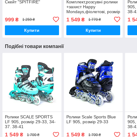
Скейт "SPITFIRE"
Комплект,розсувні ролики
Роли
+захист Happy
905,
Mondays,фіолетові, розмір
38-4
29-33, 34-37
999
1 549
1 5
₴
₴
1 259 ₴
1 770 ₴
Купити
Купити
Подібні товари компанії
Ролики SCALE SPORTS
Ролики Scale Sports Blue
Роли
LF 905, розмір 29-33, 34-
LF 905, розмір 29-33
905,
37. 38-41
38-4
1 549
1 549
1 5
₴
₴
1 700 ₴
1 700 ₴