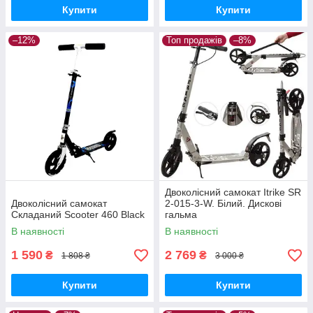
Купити
Купити
–12%
Топ продажів
–8%
Двоколісний самокат Itrike SR
Двоколісний самокат
2-015-3-W. Білий. Дискові
Складаний Scooter 460 Black
гальма
В наявності
В наявності
1 590
2 769
₴
₴
1 808 ₴
3 000 ₴
Купити
Купити