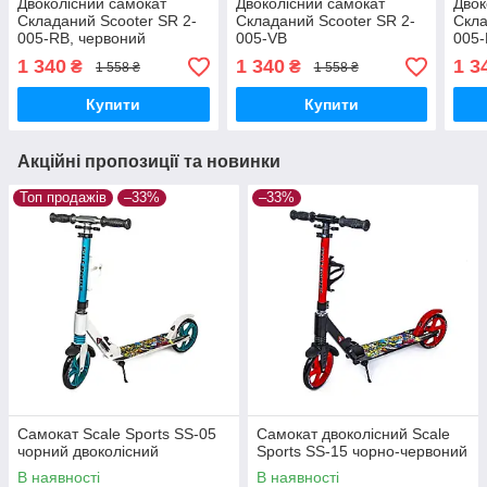
Двоколісний самокат
Двоколісний самокат
Двок
Складаний Scooter SR 2-
Складаний Scooter SR 2-
Скла
005-RB, червоний
005-VB
005-
1 340
1 340
1 3
₴
₴
1 558 ₴
1 558 ₴
Купити
Купити
Акційні пропозиції та новинки
Топ продажів
–33%
–33%
Самокат Scale Sports SS-05
Самокат двоколісний Scale
чорний двоколісний
Sports SS-15 чорно-червоний
В наявності
В наявності