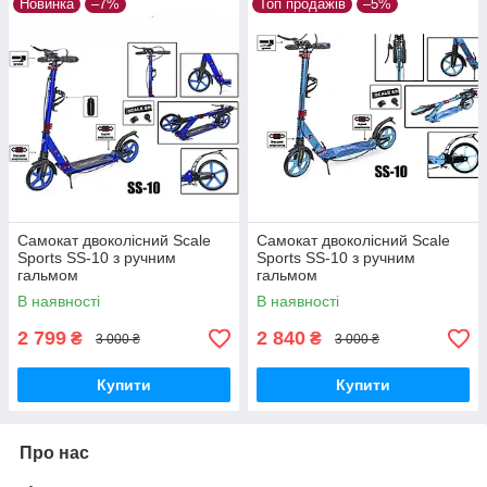
Новинка
–7%
Топ продажів
–5%
Самокат двоколісний Scale
Самокат двоколісний Scale
Sports SS-10 з ручним
Sports SS-10 з ручним
гальмом
гальмом
В наявності
В наявності
2 799
2 840
₴
₴
3 000 ₴
3 000 ₴
Купити
Купити
Про нас