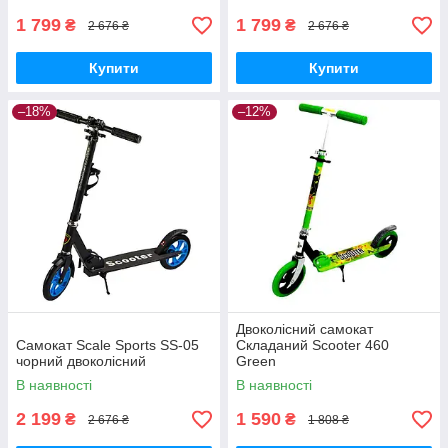
1 799
1 799
₴
₴
2 676 ₴
2 676 ₴
Купити
Купити
–18%
–12%
Двоколісний самокат
Самокат Scale Sports SS-05
Складаний Scooter 460
чорний двоколісний
Green
В наявності
В наявності
2 199
1 590
₴
₴
2 676 ₴
1 808 ₴