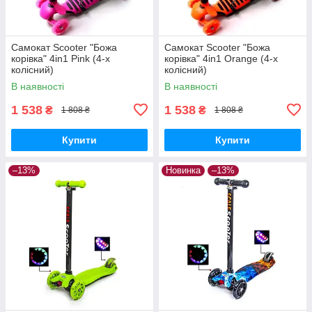
Самокат Scooter "Божа
Самокат Scooter "Божа
корівка" 4in1 Pink (4-х
корівка" 4in1 Orange (4-х
колісний)
колісний)
В наявності
В наявності
1 538
1 538
₴
₴
1 808 ₴
1 808 ₴
Купити
Купити
–13%
Новинка
–13%