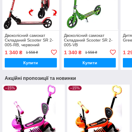
Двоколісний самокат
Двоколісний самокат
Дитя
Складаний Scooter SR 2-
Складаний Scooter SR 2-
Gre
005-RB, червоний
005-VB
1 340
1 340
1 2
₴
₴
1 558 ₴
1 558 ₴
Купити
Купити
Акційні пропозиції та новинки
–15%
–15%