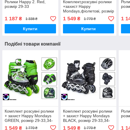
Ролики Happy 2. Red,
Комплект,розсувні ролики
Роли
розмір 29-33
+захист Happy
розм
Mondays,фіолетові, розмір
29-33, 34-37
1 187
1 549
1 1
₴
₴
1 338 ₴
1 770 ₴
Купити
Купити
Подібні товари компанії
Комплект розсувні ролики
Комплект розсувні ролики
Роли
+ захист Happy Mondays
+ захист Happy Mondays
розм
GREEN, розмір 29-33,34-
BLACK, розмір 29-33,34-
37
37
1 549
1 549
1 1
₴
₴
1 770 ₴
1 770 ₴