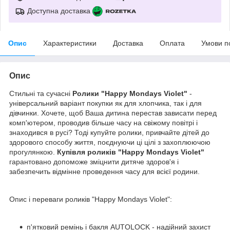
Доступна доставка
Опис
Характеристики
Доставка
Оплата
Умови п
Опис
Стильні та сучасні
Ролики "Happy Mondays Violet"
-
універсальний варіант покупки як для хлопчика, так і для
дівчинки. Хочете, щоб Ваша дитина перестав зависати перед
комп'ютером, проводив більше часу на свіжому повітрі і
знаходився в русі? Тоді купуйте ролики, привчайте дітей до
здорового способу життя, поєднуючи ці цілі з захоплюючою
прогулянкою.
Купівля роликів "Happy Mondays Violet"
гарантовано допоможе зміцнити дитяче здоров'я і
забезпечить відмінне проведення часу для всієї родини.
Опис і переваги роликів "Happy Mondays Violet":
п'ятковий ремінь і бакля AUTОLOCK - надійний захист