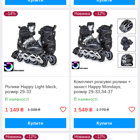
–14%
Новинка
–12%
Комплект розсувні ролики +
Ролики Happy Light bleck,
захист Happy Mondays,
розмір 29-33
розмір 29-33,34-37
В наявності
В наявності
1 149
1 549
₴
₴
1 338 ₴
1 770 ₴
Купити
Купити
Новинка
–12%
Новинка
–12%