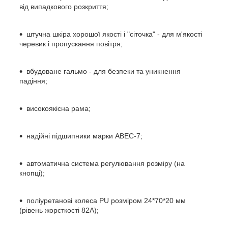
від випадкового розкриття;
штучна шкіра хорошої якості і "сіточка" - для м'якості
черевик і пропускання повітря;
вбудоване гальмо - для безпеки та уникнення
падіння;
високоякісна рама;
надійні підшипники марки ABEC-7;
автоматична система регулювання розміру (на
кнопці);
поліуретанові колеса PU розміром 24*70*20 мм
(рівень жорсткості 82А);