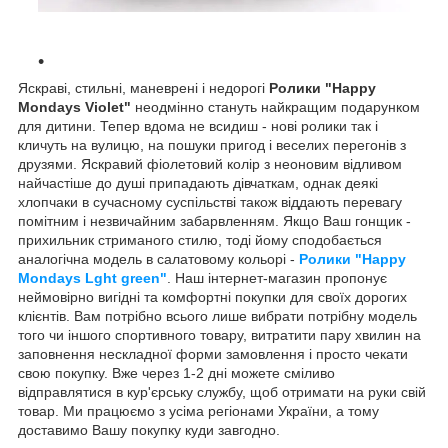
Яскраві, стильні, маневрені і недорогі
Ролики "Happy
Mondays Violet"
неодмінно стануть найкращим подарунком
для дитини. Тепер вдома не всидиш - нові ролики так і
кличуть на вулицю, на пошуки пригод і веселих перегонів з
друзями. Яскравий фіолетовий колір з неоновим відливом
найчастіше до душі припадають дівчаткам, однак деякі
хлопчаки в сучасному суспільстві також віддають перевагу
помітним і незвичайним забарвленням. Якщо Ваш гонщик -
прихильник стриманого стилю, тоді йому сподобається
аналогічна модель в салатовому кольорі -
Ролики "Happy
Mondays Lght green"
. Наш інтернет-магазин пропонує
неймовірно вигідні та комфортні покупки для своїх дорогих
клієнтів. Вам потрібно всього лише вибрати потрібну модель
того чи іншого спортивного товару, витратити пару хвилин на
заповнення нескладної форми замовлення і просто чекати
свою покупку. Вже через 1-2 дні можете сміливо
відправлятися в кур'єрську службу, щоб отримати на руки свій
товар. Ми працюємо з усіма регіонами України, а тому
доставимо Вашу покупку куди завгодно.