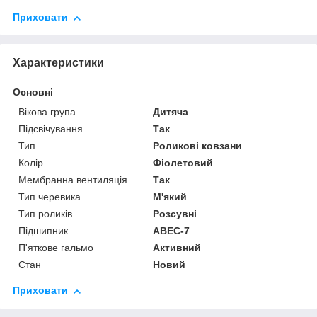
Приховати
Характеристики
Основні
Вікова група
Дитяча
Підсвічування
Так
Тип
Роликові ковзани
Колір
Фіолетовий
Мембранна вентиляція
Так
Тип черевика
М'який
Тип роликів
Розсувні
Підшипник
ABEC-7
П'яткове гальмо
Активний
Стан
Новий
Приховати