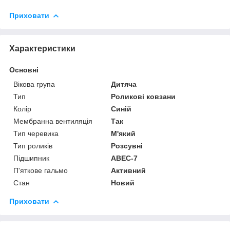
Приховати
Характеристики
Основні
Вікова група
Дитяча
Тип
Роликові ковзани
Колір
Синій
Мембранна вентиляція
Так
Тип черевика
М'який
Тип роликів
Розсувні
Підшипник
ABEC-7
П'яткове гальмо
Активний
Стан
Новий
Приховати