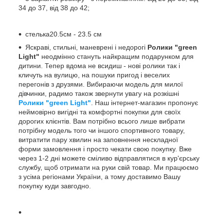
34 до 37, від 38 до 42;
стелька20.5см - 23.5 см
Яскраві, стильні, маневрені і недорогі
Ролики "green
Light"
неодмінно стануть найкращим подарунком для
дитини. Тепер вдома не всидиш - нові ролики так і
кличуть на вулицю, на пошуки пригод і веселих
перегонів з друзями. Вибираючи модель для милої
дівчинки, радимо також звернути увагу на розкішні
Ролики "green Light"
. Наш інтернет-магазин пропонує
неймовірно вигідні та комфортні покупки для своїх
дорогих клієнтів. Вам потрібно всього лише вибрати
потрібну модель того чи іншого спортивного товару,
витратити пару хвилин на заповнення нескладної
форми замовлення і просто чекати свою покупку. Вже
через 1-2 дні можете сміливо відправлятися в кур'єрську
службу, щоб отримати на руки свій товар. Ми працюємо
з усіма регіонами України, а тому доставимо Вашу
покупку куди завгодно.