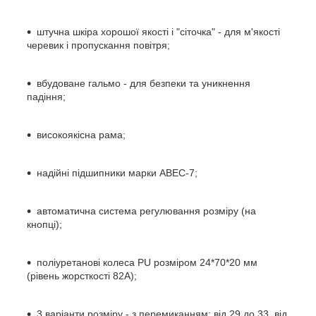
штучна шкіра хорошої якості і "сіточка" - для м'якості
черевик і пропускання повітря;
вбудоване гальмо - для безпеки та уникнення
падіння;
високоякісна рама;
надійні підшипники марки ABEC-7;
автоматична система регулювання розміру (на
кнопці);
поліуретанові колеса PU розміром 24*70*20 мм
(рівень жорсткості 82А);
3 варіанти розміру - з перемиканням: від 29 до 33, від