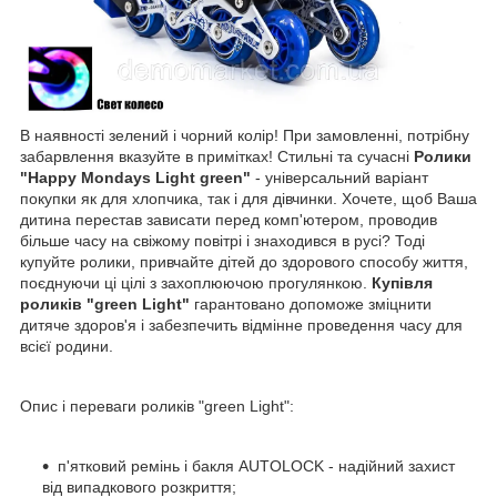
В наявності зелений і чорний колір! При замовленні, потрібну
забарвлення вказуйте в примітках! Стильні та сучасні
Ролики
"Happy Mondays Light green"
- універсальний варіант
покупки як для хлопчика, так і для дівчинки. Хочете, щоб Ваша
дитина перестав зависати перед комп'ютером, проводив
більше часу на свіжому повітрі і знаходився в русі? Тоді
купуйте ролики, привчайте дітей до здорового способу життя,
поєднуючи ці цілі з захоплюючою прогулянкою.
Купівля
роликів "green Light"
гарантовано допоможе зміцнити
дитяче здоров'я і забезпечить відмінне проведення часу для
всієї родини.
Опис і переваги роликів "green Light":
п'ятковий ремінь і бакля AUTОLOCK - надійний захист
від випадкового розкриття;