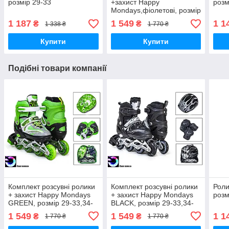
розмір 29-33
+захист Happy
розм
Mondays,фіолетові, розмір
29-33, 34-37
1 187
1 549
1 1
₴
₴
1 338 ₴
1 770 ₴
Купити
Купити
Подібні товари компанії
Комплект розсувні ролики
Комплект розсувні ролики
Роли
+ захист Happy Mondays
+ захист Happy Mondays
розм
GREEN, розмір 29-33,34-
BLACK, розмір 29-33,34-
37
37
1 549
1 549
1 1
₴
₴
1 770 ₴
1 770 ₴