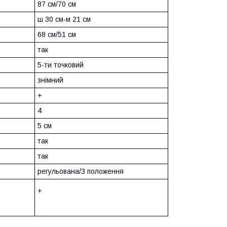
)
87 см/70 см
ш 30 см-м 21 см
)
68 см/51 см
так
5-ти точковий
знімний
+
4
5 см
так
так
регульована/3 положення
+