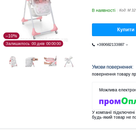
В наявності
Код:
M 32
Купити
–10%
Залишилось
0
0
днів
0
0
0
0
0
0
+380682133887
повернення товару п
У компанії підключені
будь-який товар не п