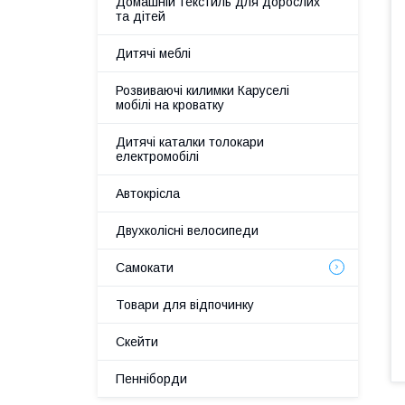
Домашній текстиль для дорослих
та дітей
Дитячі меблі
Розвиваючі килимки Каруселі
мобілі на кроватку
Дитячі каталки толокари
електромобілі
Автокрісла
Двухколісні велосипеди
Самокати
Товари для відпочинку
Скейти
Пенніборди