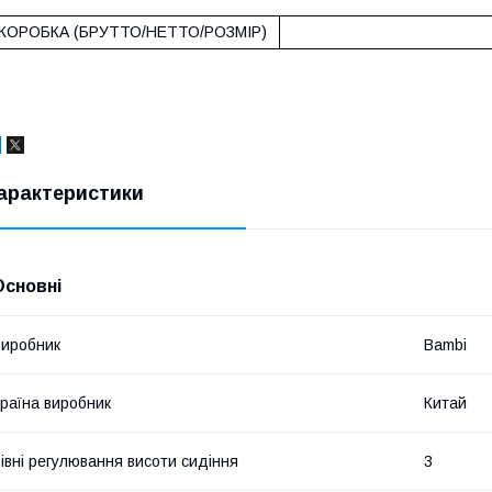
КОРОБКА (БРУТТО/НЕТТО/РОЗМІР)
арактеристики
Основні
иробник
Bambi
раїна виробник
Китай
івні регулювання висоти сидіння
3