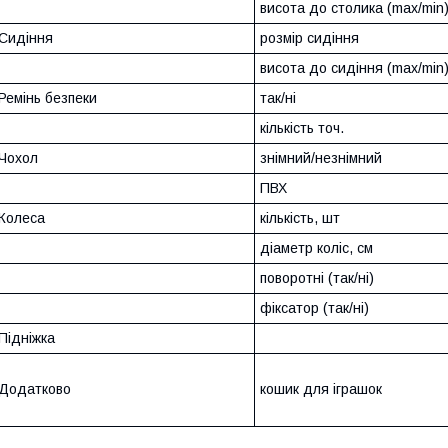
висота до столика (max/min
Сидіння
розмір сидіння
висота до сидіння (max/min
Ремінь безпеки
так/ні
кількість точ.
Чохол
знімний/незнімний
ПВХ
Колеса
кількість, шт
діаметр коліс, см
поворотні (так/ні)
фіксатор (так/ні)
Підніжка
Додатково
кошик для іграшок