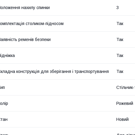
оложення нахилу спинки
3
омплектація столиком-підносом
Так
аявність ременів безпеки
Так
ідніжка
Так
кладна конструкція для зберігання і транспортування
Так
ип
Стільчик
олір
Рожевий
Стан
Новий