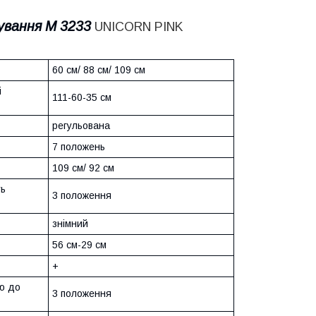
ування M 3233
UNICORN PINK
60 см/ 88 см/ 109 см
і
111-60-35 см
регульована
7 положень
109 см/ 92 см
ть
3 положення
знімний
56 см-29 см
+
ю до
3 положення