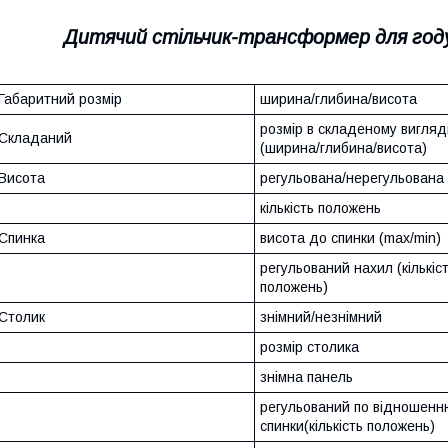
Дитячий стільчик-трансформер для год
Габаритний розмір
ширина/глибина/висота
розмір в складеному вигляд
Складаний
(ширина/глибина/висота)
Висота
регульована/нерегульована
кількість положень
Спинка
висота до спинки (max/min)
регульований нахил (кількіс
положень)
Столик
знімний/незнімний
розмір столика
знімна панель
регульований по відношенн
спинки(кількість положень)