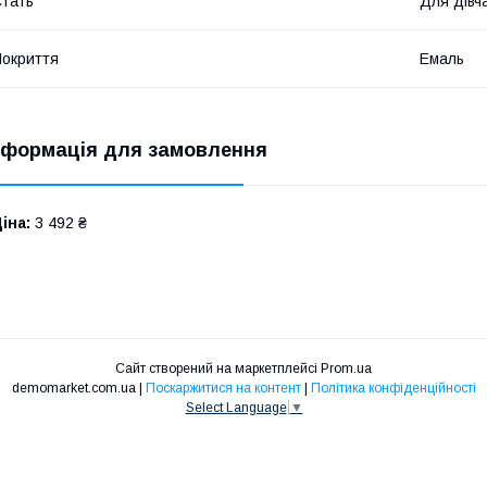
тать
Для дівч
окриття
Емаль
нформація для замовлення
іна:
3 492 ₴
Сайт створений на маркетплейсі
Prom.ua
demomarket.com.ua |
Поскаржитися на контент
|
Політика конфіденційності
Select Language
▼