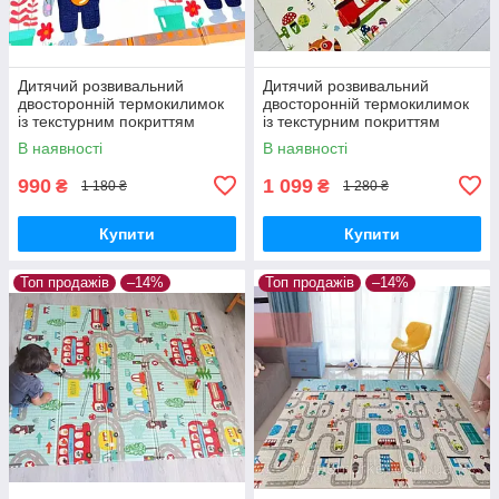
Дитячий розвивальний
Дитячий розвивальний
двосторонній термокилимок
двосторонній термокилимок
із текстурним покриттям
із текстурним покриттям
180*150 см
150*200см
В наявності
В наявності
990
1 099
₴
₴
1 180 ₴
1 280 ₴
Купити
Купити
Топ продажів
–14%
Топ продажів
–14%