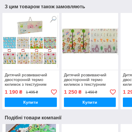
З цим товаром також замовляють
Дитячий розвиваючий
Дитячий розвиваючий
Дитя
двосторонній термо
двосторонній термо
двос
килимок з текстурним
килимок з текстурним
кили
покриттям 200*180,
покриттям 200×180,
покр
1 190
1 250
1 2
₴
₴
1 495 ₴
1 450 ₴
товщиною 1см
товщиною 1см
тов
Купити
Купити
Подібні товари компанії