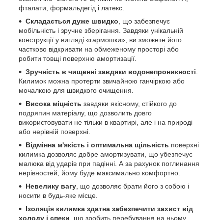
фталати, формальдегід і латекс.
Складається дуже швидко
, що забезпечує
мобільність і зручне зберігання. Завдяки унікальній
конструкції у вигляді «гармошки», ви зможете його
частково відкривати на обмеженому просторі або
робити товщі поверхню амортизації.
Зручність в чищенні завдяки водонепроникності
.
Килимок можна протерти звичайною ганчіркою або
мочалкою для швидкого очищення.
Висока міцність
завдяки якісному, стійкого до
подряпин матеріалу, що дозволить довго
використовувати не тільки в квартирі, але і на природі
або нерівній поверхні.
Відмінна м'якість і оптимальна щільність
поверхні
килимка дозволяє добре амортизувати, що убезпечує
малюка від ударів при падінні. А за рахунок поглинання
нерівностей, йому буде максимально комфортно.
Невелику вагу
, що дозволяє брати його з собою і
носити в будь-яке місце.
Ізоляція килимка здатна забезпечити захист від
холоду і спеки
, що зробить перебування на ньому