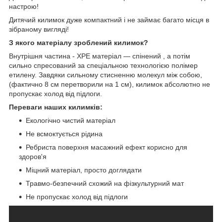
настрою!
Дитячий килимок дуже компактний і не займає багато місця в
зібраному вигляді!
З якого матеріалу зроблений килимок?
Внутрішня частина - XPE матеріал — спінений , а потім
сильно спресований за спеціальною технологією полімер
етилену. Завдяки сильному стисненню молекул між собою,
(фактично 8 см перетворили на 1 см), килимок абсолютно не
пропускає холод від підлоги.
Переваги наших килимків:
Екологічно чистий матеріал
Не всмоктується рідина
Ребриста поверхня масажний ефект корисно для
здоров'я
Міцний матеріал, просто доглядати
Травмо-безпечний схожий на фізкультурний мат
Не пропускає холод від підлоги