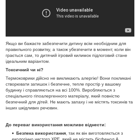
Якщо ви бажаєте забезпечити дитину всім необхідним для
правильного розвитку, а також убезпечити в момент, коли він
грається сам, то дитячий ігровий килимок підлоговий стане
ідеальним варіантом.
Токсичний чи ні?
Термоковрики дійсно не викликають алергію! Вони покликані
створювати затишок і безпечне, тепле простір у вашому
будинку і справляються на всі 100%. Виробляються з
спеціального гіпоалергенного матеріалу, який повністю
безпечний для дітей. Не мають запаху і не містять токсинів та
інших шкідливих речовин.
До переваг використання можливе віднести:
Безпека використання
, так як він виготовляється з
екологічно чистого XPE, який не містить бісфенол А,