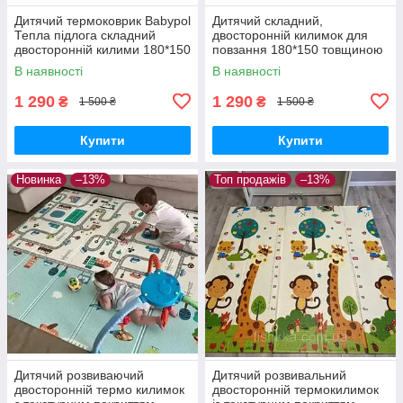
Дитячий термоковрик Babypol
Дитячий складний,
Тепла підлога складний
двосторонній килимок для
двосторонній килими 180*150
повзання 180*150 товщиною
товщиною 1см, з дорогою
1см
В наявності
В наявності
1 290
1 290
₴
₴
1 500 ₴
1 500 ₴
Купити
Купити
Новинка
–13%
Топ продажів
–13%
Дитячий розвиваючий
Дитячий розвивальний
двосторонній термо килимок
двосторонній термокилимок