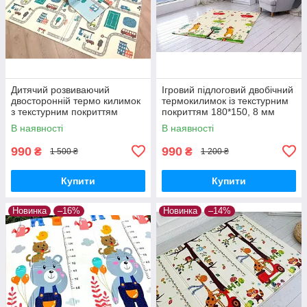
Дитячий розвиваючий
Ігровий підлоговий двобічний
двосторонній термо килимок
термокилимок із текстурним
з текстурним покриттям
покриттям 180*150, 8 мм
200*180 товщиною 1см
товщина
В наявності
В наявності
990
990
₴
₴
1 500 ₴
1 200 ₴
Купити
Купити
Новинка
–16%
Новинка
–14%