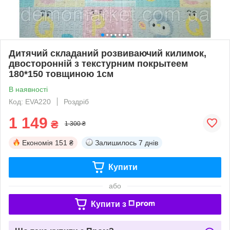
Дитячий складаний розвиваючий килимок,
двосторонній з текстурним покрытеем
180*150 товщиною 1см
В наявності
Код: EVA220
Роздріб
1 149
₴
1 300 ₴
Економія
151 ₴
Залишилось
7 днів
Купити
або
Купити з