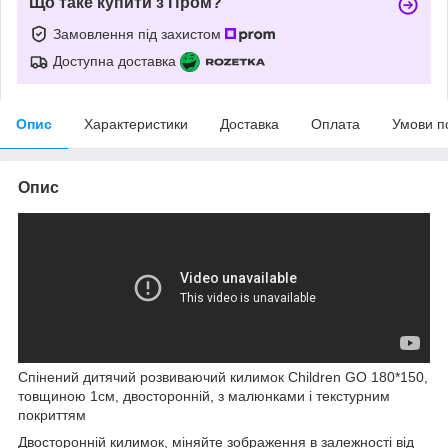
Що таке купити з Пром?
Замовлення під захистом
Доступна доставка
Опис
Характеристики
Доставка
Оплата
Умови п
Опис
Спінений дитячий розвиваючий килимок Children GO 180*150,
товщиною 1см, двосторонній, з малюнками і текстурним
покриттям
Двосторонній килимок, міняйте зображення в залежності від