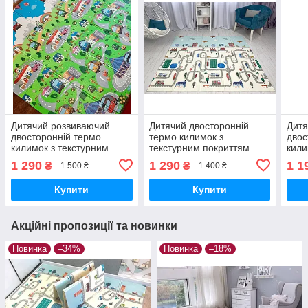
Дитячий розвиваючий
Дитячий двосторонній
Дитя
двосторонній термо
термо килимок з
двос
килимок з текстурним
текстурним покриттям
кили
покриттям 180*150
180*150 товщиною 1см
покр
1 290
1 290
1 1
₴
₴
1 500 ₴
1 400 ₴
товщиною 1см
тов
Купити
Купити
Акційні пропозиції та новинки
Новинка
–34%
Новинка
–18%