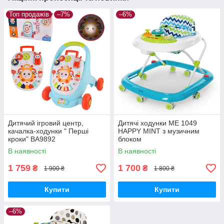
Топ продажів
–7%
–6%
Дитячий ігровий центр,
Дитячі ходунки ME 1049
качалка-ходунки " Перші
HAPPY MINT з музичним
кроки" BA9892
блоком
В наявності
В наявності
1 759
1 700
₴
₴
1 900 ₴
1 800 ₴
Купити
Купити
–6%