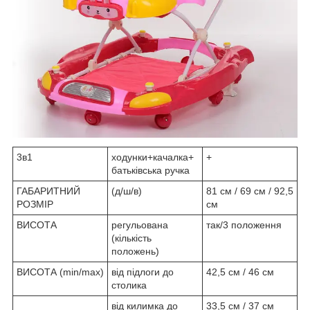
3в1
ходунки+качалка+
+
батьківська ручка
ГАБАРИТНИЙ
(д/ш/в)
81 см / 69 см / 92,5
РОЗМІР
см
ВИСОТА
регульована
так/3 положення
(кількість
положень)
ВИСОТА (min/max)
від підлоги до
42,5 см / 46 см
столика
від килимка до
33,5 см / 37 см