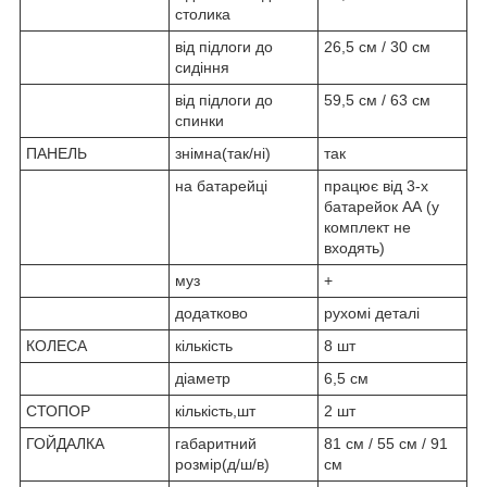
столика
від підлоги до
26,5 см / 30 см
сидіння
від підлоги до
59,5 см / 63 см
спинки
ПАНЕЛЬ
знімна(так/ні)
так
на батарейці
працює від 3-х
батарейок АА (у
комплект не
входять)
муз
+
додатково
рухомі деталі
КОЛЕСА
кількість
8 шт
діаметр
6,5 см
СТОПОР
кількість,шт
2 шт
ГОЙДАЛКА
габаритний
81 см / 55 см / 91
розмір(д/ш/в)
см