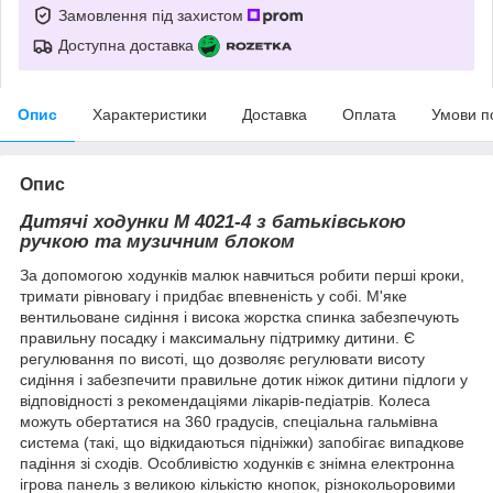
Замовлення під захистом
Доступна доставка
Опис
Характеристики
Доставка
Оплата
Умови п
Опис
Дитячі ходунки M 4021-4
з батьківською
ручкою та музичним блоком
За допомогою ходунків малюк навчиться робити перші кроки,
тримати рівновагу і придбає впевненість у собі. М'яке
вентильоване сидіння і висока жорстка спинка забезпечують
правильну посадку і максимальну підтримку дитини. Є
регулювання по висоті, що дозволяє регулювати висоту
сидіння і забезпечити правильне дотик ніжок дитини підлоги у
відповідності з рекомендаціями лікарів-педіатрів. Колеса
можуть обертатися на 360 градусів, спеціальна гальмівна
система (такі, що відкидаються підніжки) запобігає випадкове
падіння зі сходів. Особливістю ходунків є знімна електронна
ігрова панель з великою кількістю кнопок, різнокольоровими