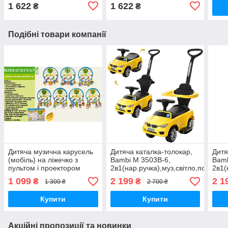
1 622
1 622
₴
₴
Подібні товари компанії
Дитяча музична карусель
Дитяча каталка-толокар,
Дитя
(мобіль) на ліжечко з
Bambi M 3503B-6,
Bamb
пультом і проектором
2в1(нар.ручка),муз,світло,подст.дл
2в1(
HL2018-20-2-3-4-5-7
ніг,на бат-ке,рожевий
ніг,н
1 099
2 199
2 1
₴
₴
1 300 ₴
2 700 ₴
Купити
Купити
Акційні пропозиції та новинки