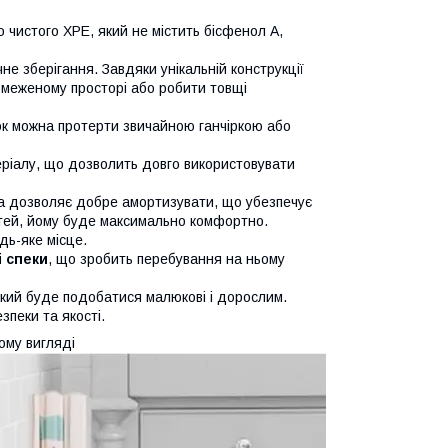
но чистого XPE, який не містить бісфенол А,
чне зберігання. Завдяки унікальній конструкції
обмеженому просторі або робити товщі
ок можна протерти звичайною ганчіркою або
еріалу, що дозволить довго використовувати
а дозволяє добре амортизувати, що убезпечує
остей, йому буде максимально комфортно.
дь-яке місце.
і спеки
, що зробить перебування на ньому
який буде подобатися малюкові і дорослим.
пеки та якості.
ому вигляді