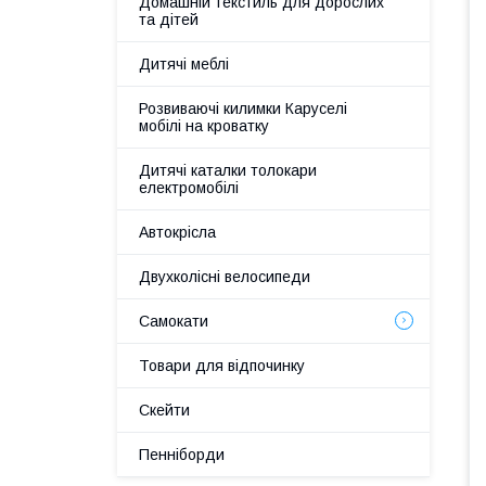
Домашній текстиль для дорослих
та дітей
Дитячі меблі
Розвиваючі килимки Каруселі
мобілі на кроватку
Дитячі каталки толокари
електромобілі
Автокрісла
Двухколісні велосипеди
Самокати
Товари для відпочинку
Скейти
Пенніборди