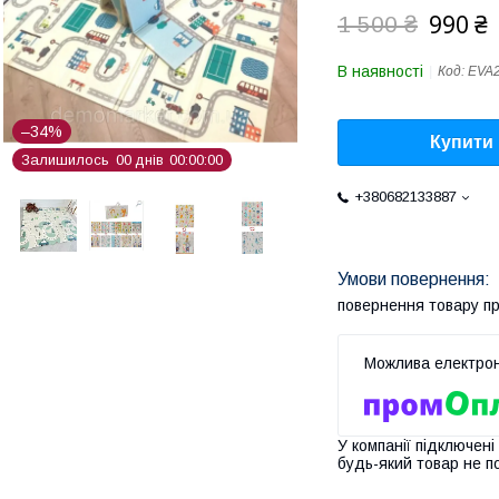
990 ₴
1 500 ₴
В наявності
Код:
EVA
–34%
Купити
Залишилось
0
0
днів
0
0
0
0
0
0
+380682133887
повернення товару п
У компанії підключені
будь-який товар не п