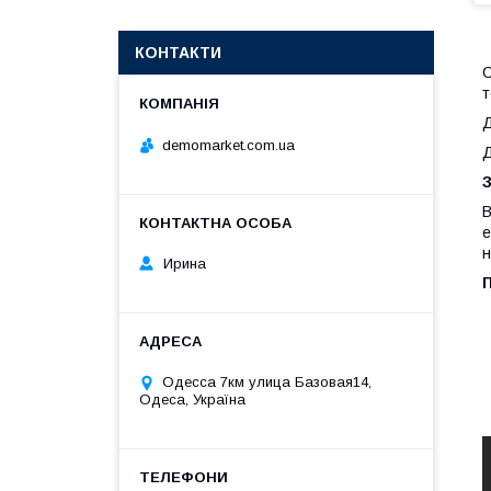
КОНТАКТИ
С
т
Д
demomarket.com.ua
Д
З
В
е
н
Ирина
П
Одесса 7км улица Базовая14,
Одеса, Україна