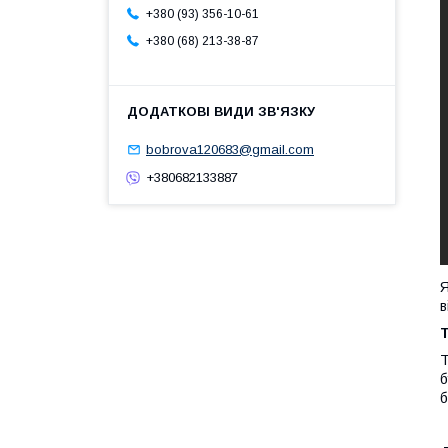
+380 (93) 356-10-61
+380 (68) 213-38-87
bobrova120683@gmail.com
+380682133887
Я
в
Т
Т
б
б