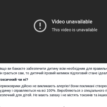
кщо ви бажаєте забезпечити дитину всім необхідним для правильно
ін грається сам, то дитячий ігровий килимок підлоговий стане ідеа
оксичний чи ні?
ермоковрики дійсно не викликають алергію! Вони покликані створю
удинку і справляються на всі 100%. Виробляються з спеціального г
езпечний для дітей. Не мають запаху і не містять токсинів та інши