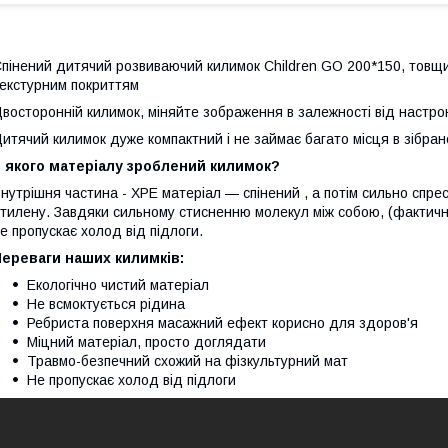
пінений дитячий розвиваючий килимок Children GO 200*150, товщи
екстурним покриттям
восторонній килимок, міняйте зображення в залежності від настро
итячий килимок дуже компактний і не займає багато місця в зібран
 якого матеріалу зроблений килимок?
нутрішня частина - XPE матеріал — спінений , а потім сильно спре
тилену. Завдяки сильному стисненню молекул між собою, (фактичн
е пропускає холод від підлоги.
ереваги наших килимків:
Екологічно чистий матеріал
Не всмоктується рідина
Ребриста поверхня масажний ефект корисно для здоров'я
Міцний матеріал, просто доглядати
Травмо-безпечний схожий на фізкультурний мат
Не пропускає холод від підлоги