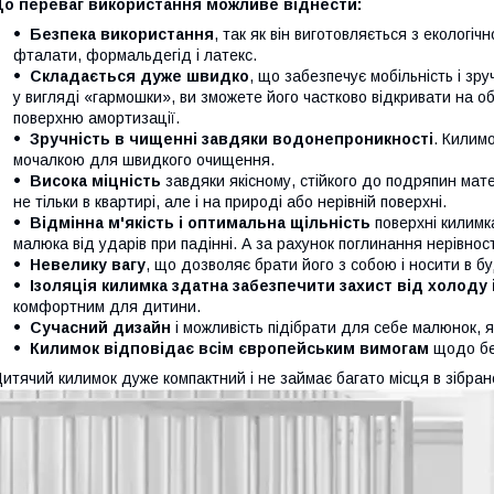
До переваг використання можливе віднести:
Безпека використання
, так як він виготовляється з екологіч
фталати, формальдегід і латекс.
Складається дуже швидко
, що забезпечує мобільність і зру
у вигляді «гармошки», ви зможете його частково відкривати на 
поверхню амортизації.
Зручність в чищенні завдяки водонепроникності
. Килим
мочалкою для швидкого очищення.
Висока міцність
завдяки якісному, стійкого до подряпин мат
не тільки в квартирі, але і на природі або нерівній поверхні.
Відмінна м'якість і оптимальна щільність
поверхні килимк
малюка від ударів при падінні. А за рахунок поглинання нерівн
Невелику вагу
, що дозволяє брати його з собою і носити в бу
Ізоляція килимка здатна забезпечити захист від холоду 
комфортним для дитини.
Сучасний дизайн
і можливість підібрати для себе малюнок, 
Килимок відповідає всім європейським вимогам
щодо без
итячий килимок дуже компактний і не займає багато місця в зібран