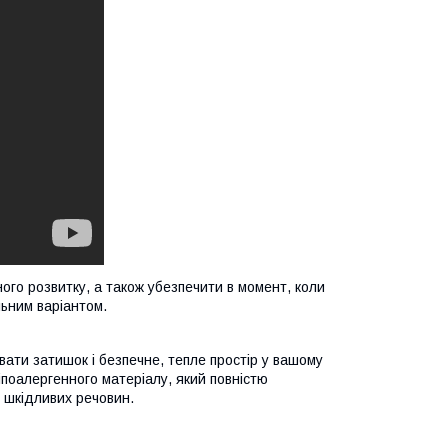
го розвитку, а також убезпечити в момент, коли
льним варіантом.
вати затишок і безпечне, тепле простір у вашому
іпоалергенного матеріалу, який повністю
х шкідливих речовин.