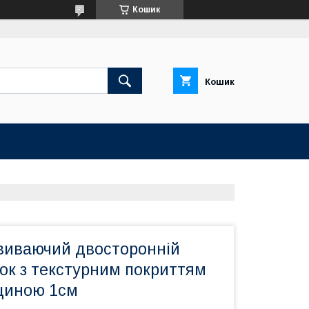
Кошик
Кошик
виваючий двосторонній
ок з текстурним покриттям
щиною 1см