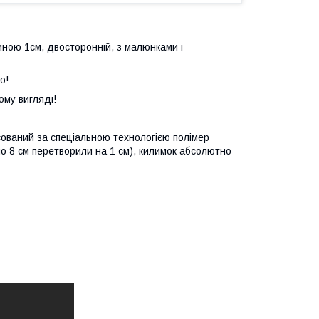
ною 1см, двосторонній, з малюнками і
ю!
ому вигляді!
сований за спеціальною технологією полімер
о 8 см перетворили на 1 см), килимок абсолютно