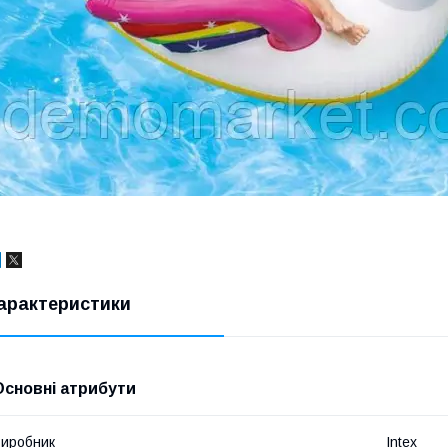
арактеристики
Основні атрибути
иробник
Intex