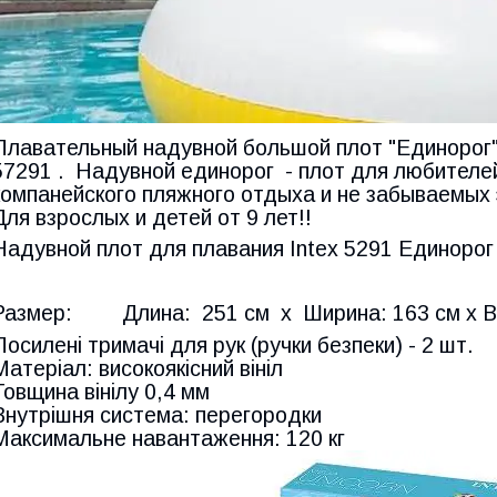
Плавательный надувной большой плот "Единорог" 
57291 . Надувной единорог - плот для любителе
компанейского пляжного отдыха и не забываемых 
Для взрослых и детей от 9 лет!!
Надувной плот для плавания Intex 5291 Единорог 
Размер: Длина: 251 см х Ширина: 163 см х В
Посилені тримачі для рук (ручки безпеки) - 2 шт.
Матеріал: високоякісний вініл
Товщина вінілу 0,4 мм
Внутрішня система: перегородки
Максимальне навантаження: 120 кг