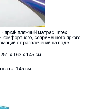
- яркий пляжный матрас Intex
й комфортного, современного яркого
эмоций от развлечений на воде.
251 х 163 х 145 см
ысота: 145 см