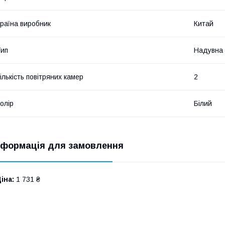
раїна виробник
Китай
ип
Надувна
ількість повітряних камер
2
олір
Білий
нформація для замовлення
іна:
1 731 ₴