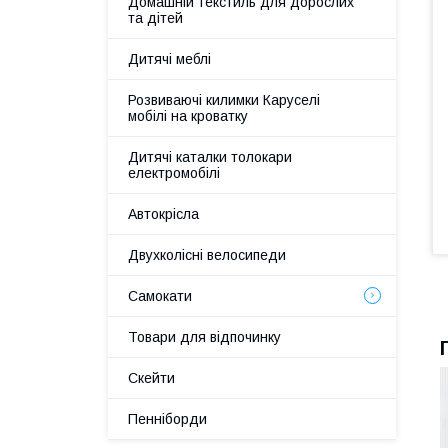
Домашній текстиль для дорослих
та дітей
Дитячі меблі
Розвиваючі килимки Каруселі
мобілі на кроватку
Дитячі каталки толокари
електромобілі
Автокрісла
Двухколісні велосипеди
Самокати
Товари для відпочинку
Скейти
Пенніборди