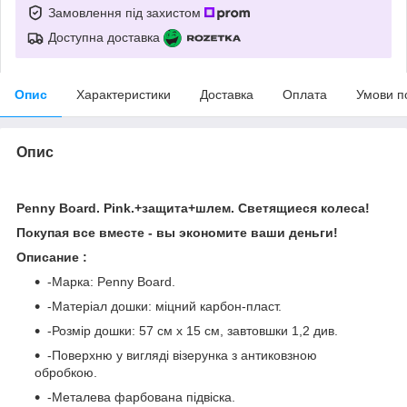
Замовлення під захистом
Доступна доставка
Опис
Характеристики
Доставка
Оплата
Умови п
Опис
Penny Board. Pink.+защита+шлем. Светящиеся колеса!
Покупая все вместе - вы экономите ваши деньги!
Описание :
-Марка: Penny Board.
-Матеріал дошки: міцний карбон-пласт.
-Розмір дошки: 57 см х 15 см, завтовшки 1,2 див.
-Поверхню у вигляді візерунка з антиковзною
обробкою.
-Металева фарбована підвіска.