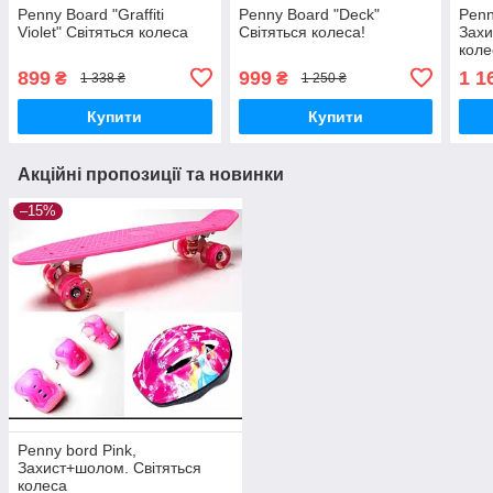
Penny Board "Graffiti
Penny Board "Deck"
Penn
Violet" Світяться колеса
Світяться колеса!
Захи
коле
899
999
1 1
₴
₴
1 338 ₴
1 250 ₴
Купити
Купити
Акційні пропозиції та новинки
–15%
Penny bord Pink,
Захист+шолом. Світяться
колеса