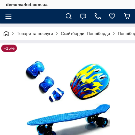
demomarket.com.ua
Товари та послуги
Скейтборди, Пенніборди
Пеннібо
–15%