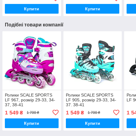
Купити
Купити
Подібні товари компанії
Ролики SCALE SPORTS
Ролики SCALE SPORTS
Роли
LF 967, розмір 29-33, 34-
LF 905, розмір 29-33, 34-
LF 9
37, 38-41
37. 38-41
1 549
1 549
1 5
₴
₴
1 700 ₴
1 700 ₴
Купити
Купити