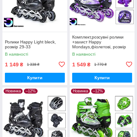
Комплект,розсувні ролики
Ролики Happy Light bleck,
+захист Happy
розмір 29-33
Mondays,фіолетові, розмір
29-33, 34-37
В наявності
В наявності
1 149
1 549
₴
₴
1 338 ₴
1 770 ₴
Купити
Купити
Новинка
–12%
Новинка
–12%