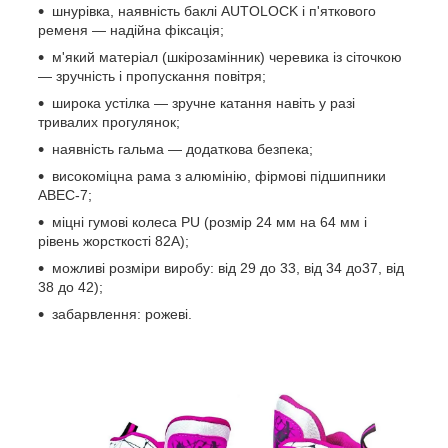
шнурівка, наявність баклі AUTOLOCK і п'яткового
ременя — надійна фіксація;
м'який матеріал (шкірозамінник) черевика із сіточкою
— зручність і пропускання повітря;
широка устілка — зручне катання навіть у разі
тривалих прогулянок;
наявність гальма — додаткова безпека;
високоміцна рама з алюмінію, фірмові підшипники
ABEC-7;
міцні гумові колеса PU (розмір 24 мм на 64 мм і
рівень жорсткості 82A);
можливі розміри виробу: від 29 до 33, від 34 до37, від
38 до 42);
забарвлення: рожеві.