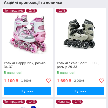
Акційні пропозиції та новинки
Топ продажів
–27%
–15%
Ролики Happy Pink, розмір
Ролики Scale Sport LF 605,
34-37
розмір 29-33
В наявності
В наявності
1 100
1 699
₴
₴
1 500 ₴
2 000 ₴
Купити
Купити
Топ продажів
–14%
Новинка
–14%