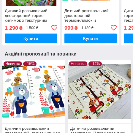
Дитячий розвиваючий
Дитячий розвивальний
Дитя
двосторонній термо
двосторонній
терм
килимок з текстурним
термокилимок із
текс
покриттям 180*150
текстурним покриттям
180
1 290
990
1 2
₴
₴
1 500 ₴
1 180 ₴
товщиною 1см
180*150 см
Купити
Купити
Акційні пропозиції та новинки
Новинка
–16%
Новинка
–14%
Дитячий розвивальний
Дитячий розвивальний
двосторонній термокилимок
двосторонній термокилимок