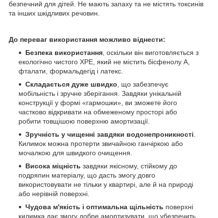
безпечний для дітей. Не мають запаху та не містять токсинів
та інших шкідливих речовин.
До переваг використання можливо віднести:
Безпека використання
, оскільки він виготовляється з
екологічно чистого XPE, який не містить бісфенолу А,
фталати, формальдегід і латекс.
Складається дуже швидко
, що забезпечує
мобільність і зручне зберігання. Завдяки унікальній
конструкції у формі «гармошки», ви зможете його
частково відкривати на обмеженому просторі або
робити товщішою поверхню амортизації.
Зручність у чищенні завдяки водонепроникності
.
Килимок можна протерти звичайною ганчіркою або
мочалкою для швидкого очищення.
Висока міцність
завдяки якісному, стійкому до
подряпин матеріалу, що дасть змогу довго
використовувати не тільки у квартирі, але й на природі
або нерівній поверхні.
Чудова м'якість і оптимальна щільність
поверхні
килимка дає змогу добре амортизувати, що убезпечить