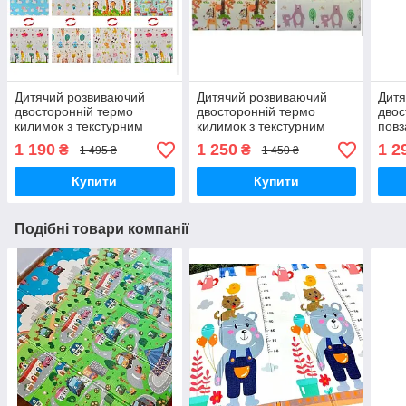
Дитячий розвиваючий
Дитячий розвиваючий
Дитя
двосторонній термо
двосторонній термо
двос
килимок з текстурним
килимок з текстурним
повз
покриттям 200*180,
покриттям 200×180,
тов
1 190
1 250
1 2
₴
₴
1 495 ₴
1 450 ₴
товщиною 1см
товщиною 1см
Купити
Купити
Подібні товари компанії