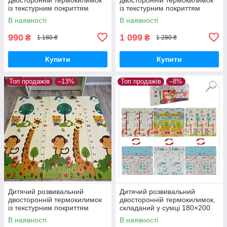
із текстурним покриттям
із текстурним покриттям
180*150 см
150*200см
В наявності
В наявності
990
1 099
₴
₴
1 180 ₴
1 280 ₴
Купити
Купити
Топ продажів
–13%
Топ продажів
–8%
Дитячий розвивальний
Дитячий розвивальний
двосторонній термокилимок
двосторонній термокилимок,
із текстурним покриттям
складаний у сумці 180×200
200×180 см
см, ТМ Carrello
В наявності
В наявності