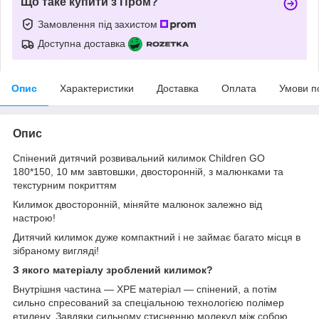
Що таке купити з Пром?
Замовлення під захистом
Доступна доставка
Опис
Характеристики
Доставка
Оплата
Умови п
Опис
Спінений дитячий розвивальний килимок Children GO
180*150, 10 мм завтовшки, двосторонній, з малюнками та
текстурним покриттям
Килимок двосторонній, міняйте малюнок залежно від
настрою!
Дитячий килимок дуже компактний і не займає багато місця в
зібраному вигляді!
З якого матеріалу зроблений килимок?
Внутрішня частина — XPE матеріал — спінений, а потім
сильно спресований за спеціальною технологією полімер
етилену. Завдяки сильному стисненню молекул між собою,