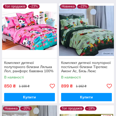
Топ продажів
–23%
Новинка
–23%
Комплект дитячої
Комплект дитячої полуторної
полуторного білизни Лялька
постільної білизни Тіротекс
Лол, ранфорс бавовна 100%
Амонг Ас, Бязь Люкс
В наявності
В наявності
850
899
₴
₴
1 100 ₴
1 162 ₴
Купити
Купити
Новинка
–20%
Топ продажів
–19%