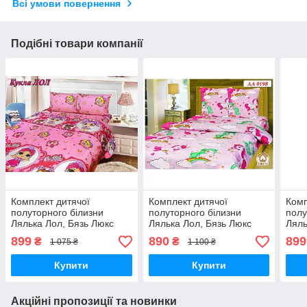
Всі умови повернення
Подібні товари компанії
Комплект дитячої
Комплект дитячої
Комп
полуторного білизни
полуторного білизни
полу
Лялька Лол, Бязь Люкс
Лялька Лол, Бязь Люкс
Ляль
899
890
899
₴
₴
1 075 ₴
1 100 ₴
Купити
Купити
Акційні пропозиції та новинки