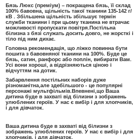
Бязь Люкс
(преміум)
– покращена бязь, її склад
100% бавовна, щільність такої тканини 135-142 г/
кВ . Збільшена щільність збільшує термін
служби тканини і при цьому тканина не втрачає
можливості пропускати повітря.Постільна
білизна з бязі служать досить довго, не жорсткі і
тіло під ним дихає.
Головна рекомендація, що
ліжко повинна бути
пошита з бавовняної тканини на 100%
. Буде це
бязь, сатин, ранфорс або поплін, вибирати Вам.
Усі вони хороші, а відрізняються ціною і
відчуттям на дотик.
Забарвлення постільних наборів дуже
різноманітна,але здебільшого - це популярні
персонажі мультфільмів.Впевнені,що Ваша
дитина буде в захваті від білизни з зображень
улюблених героїв. У нас є вибір і для хлопчиків,
і для дівчаток.
Ваша дитина буде в захваті від білизни з
зображень улюблених героїв. У нас є вибір і для
хлопчиків, і для дівчаток.