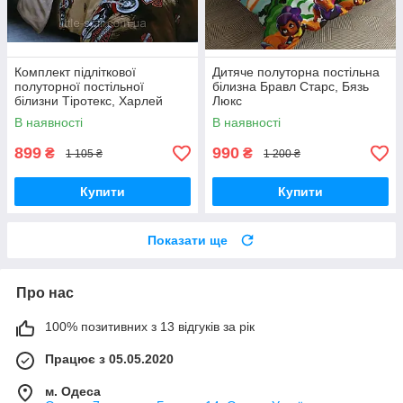
Комплект підліткової
Дитяче полуторна постільна
полуторної постільної
білизна Бравл Старс, Бязь
білизни Тіротекс, Харлей
Люкс
Девідсон, Бязь Люкс
В наявності
В наявності
899
990
₴
₴
1 105 ₴
1 200 ₴
Купити
Купити
Показати ще
Про нас
100% позитивних з 13 відгуків за рік
Працює з 05.05.2020
м. Одеса