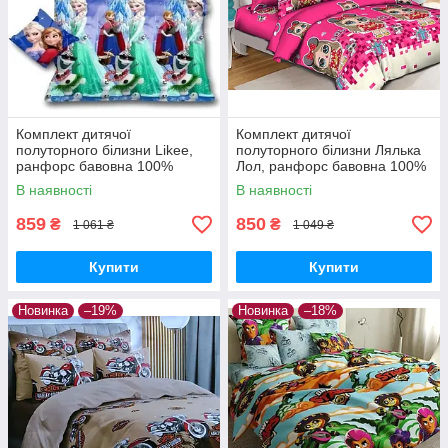
Комплект дитячої
Комплект дитячої
полуторного білизни Likee,
полуторного білизни Лялька
ранфорс бавовна 100%
Лол, ранфорс бавовна 100%
В наявності
В наявності
859
850
₴
₴
1 061 ₴
1 049 ₴
Купити
Купити
Новинка
–19%
Новинка
–18%