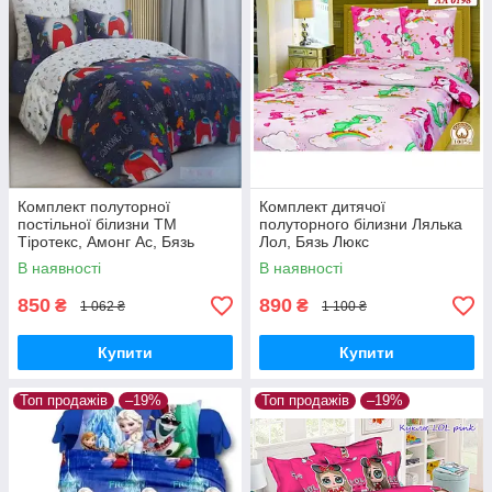
Комплект полуторної
Комплект дитячої
постільної білизни ТМ
полуторного білизни Лялька
Тіротекс, Амонг Ас, Бязь
Лол, Бязь Люкс
Люкс
В наявності
В наявності
850
890
₴
₴
1 062 ₴
1 100 ₴
Купити
Купити
Топ продажів
–19%
Топ продажів
–19%