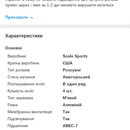
прямо зараз, і вже за 1-2 дні зможете вирушити кататися.
Приховати
Характеристики
Основні
Виробник
Scale Sports
Країна виробник
США
Тип роликів
Розсувні
Стиль катання
Аматорський
Розташування коліс
В один ряд
Кількість коліс
4 шт.
Тип черевика
М'який
Рама
Алюміній
Мембранна вентиляція
Так
Підсвічування
Так
Підшипник
ABEC-7