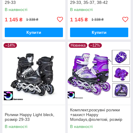
29-33
29-33, 35-37, 38-42
В наявності
В наявності
1 145
1 145
₴
₴
1 338 ₴
1 338 ₴
Купити
Купити
–14%
Новинка
–12%
Комплект,розсувні ролики
Ролики Happy Light bleck,
+захист Happy
розмір 29-33
Mondays,фіолетові, розмір
29-33, 34-37
В наявності
В наявності