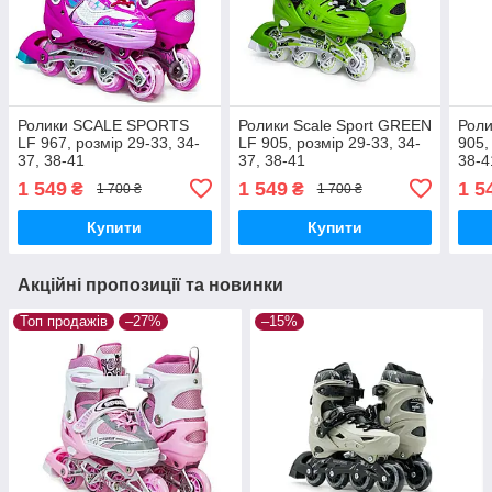
Ролики SCALE SPORTS
Ролики Scale Sport GREEN
Роли
LF 967, розмір 29-33, 34-
LF 905, розмір 29-33, 34-
905,
37, 38-41
37, 38-41
38-4
1 549
1 549
1 5
₴
₴
1 700 ₴
1 700 ₴
Купити
Купити
Акційні пропозиції та новинки
Топ продажів
–27%
–15%