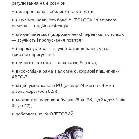
регулювання на 4 розміри;
поліпропіленові оболонки та манжети;
шнурівка, наявність баклі AUTOLOCK і п'яткового
ременя — надійна фіксація;
м'який матеріал (шкірозамінник) черевика із сіточкою
— зручність і пропускання повітря;
широка устілка — зручне катання навіть у разі
тривалих прогулянок;
наявність гальма — додаткова безпека;
високоміцна рама з алюмінію, фірмові підшипники
ABEC-7;
міцні гумові колеса PU (розмір 24 мм на 64 мм і
рівень жорсткості 82A);
можливі розміри виробу: від 29 до 33, від 34 до37, від
38 до 42);
забарвлення: ФІОЛЕТОВИЙ.