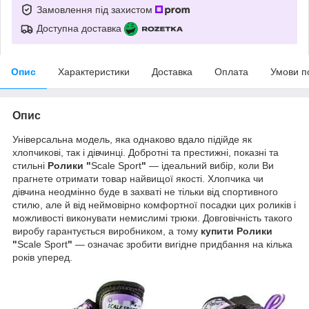
Замовлення під захистом
Доступна доставка
Опис
Характеристики
Доставка
Оплата
Умови п
Опис
Універсальна модель, яка однаково вдало підійде як
хлопчикові, так і дівчинці. Добротні та престижні, показні та
стильні
Ролики "
Scale Sport
"
— ідеальний вибір, коли Ви
прагнете отримати товар найвищої якості. Хлопчика чи
дівчина неодмінно буде в захваті не тільки від спортивного
стилю, але й від неймовірно комфортної посадки цих роликів і
можливості виконувати немислимі трюки. Довговічність такого
виробу гарантується виробником, а тому
купити Ролики
"
Scale Sport
"
— означає зробити вигідне придбання на кілька
років уперед.