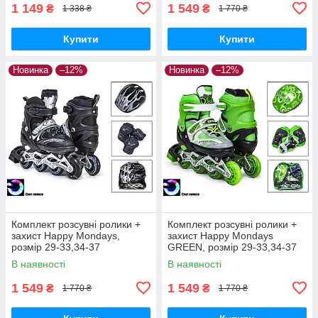
1 149
1 549
₴
₴
1 338 ₴
1 770 ₴
Купити
Купити
Новинка
–12%
Новинка
–12%
Комплект розсувні ролики +
Комплект розсувні ролики +
захист Happy Mondays,
захист Happy Mondays
розмір 29-33,34-37
GREEN, розмір 29-33,34-37
В наявності
В наявності
1 549
1 549
₴
₴
1 770 ₴
1 770 ₴