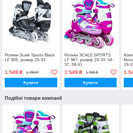
Ролики Scale Sports Black
Ролики SCALE SPORTS
Комп
LF 905, розмір 29-33
LF 967, розмір 29-33, 34-
Mond
37, 38-41
29-3
1 549
1 549
1 5
₴
₴
1 700 ₴
1 700 ₴
Купити
Купити
Подібні товари компанії