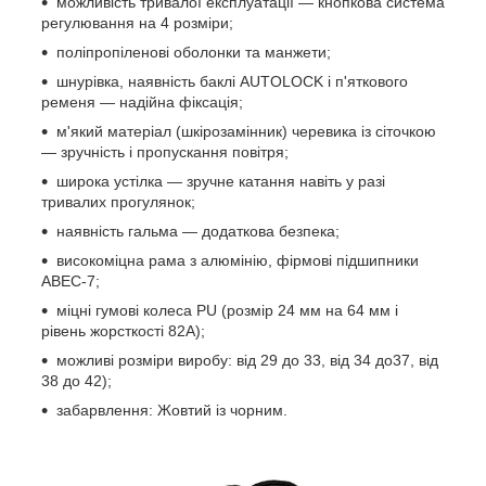
можливість тривалої експлуатації — кнопкова система
регулювання на 4 розміри;
поліпропіленові оболонки та манжети;
шнурівка, наявність баклі AUTOLOCK і п'яткового
ременя — надійна фіксація;
м'який матеріал (шкірозамінник) черевика із сіточкою
— зручність і пропускання повітря;
широка устілка — зручне катання навіть у разі
тривалих прогулянок;
наявність гальма — додаткова безпека;
високоміцна рама з алюмінію, фірмові підшипники
ABEC-7;
міцні гумові колеса PU (розмір 24 мм на 64 мм і
рівень жорсткості 82A);
можливі розміри виробу: від 29 до 33, від 34 до37, від
38 до 42);
забарвлення: Жовтий із чорним.