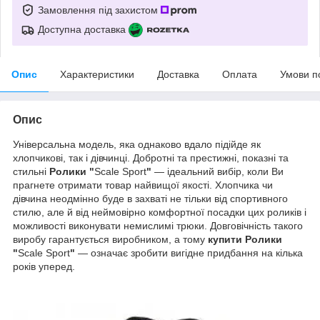
Замовлення під захистом
Доступна доставка
Опис
Характеристики
Доставка
Оплата
Умови п
Опис
Універсальна модель, яка однаково вдало підійде як
хлопчикові, так і дівчинці. Добротні та престижні, показні та
стильні
Ролики "
Scale Sport
"
— ідеальний вибір, коли Ви
прагнете отримати товар найвищої якості. Хлопчика чи
дівчина неодмінно буде в захваті не тільки від спортивного
стилю, але й від неймовірно комфортної посадки цих роликів і
можливості виконувати немислимі трюки. Довговічність такого
виробу гарантується виробником, а тому
купити Ролики
"
Scale Sport
"
— означає зробити вигідне придбання на кілька
років уперед.