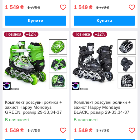
1 549
1 549
₴
₴
1 770 ₴
1 770 ₴
Купити
Купити
Новинка
–12%
Новинка
–12%
Комплект розсувні ролики +
Комплект розсувні ролики +
захист Happy Mondays
захист Happy Mondays
GREEN, розмір 29-33,34-37
BLACK, розмір 29-33,34-37
В наявності
В наявності
1 549
1 549
₴
₴
1 770 ₴
1 770 ₴