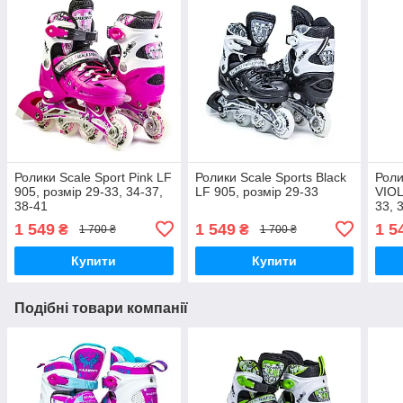
Ролики Scale Sport Pink LF
Ролики Scale Sports Black
Роли
905, розмір 29-33, 34-37,
LF 905, розмір 29-33
VIOL
38-41
33, 
1 549
1 549
1 5
₴
₴
1 700 ₴
1 700 ₴
Купити
Купити
Подібні товари компанії