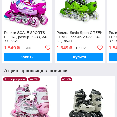
Ролики SCALE SPORTS
Ролики Scale Sport GREEN
Рол
LF 967, розмір 29-33, 34-
LF 905, розмір 29-33, 34-
LF 9
37, 38-41
37, 38-41
37. 
1 549
1 549
1 5
₴
₴
1 700 ₴
1 700 ₴
Купити
Купити
Акційні пропозиції та новинки
Топ продажів
–27%
–15%