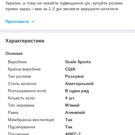
України, а тому не чекайте підвищення цін, купуйте ролики
прямо зараз, і вже за 1-2 дні зможете вирушити кататися.
Приховати
Характеристики
Основні
Виробник
Scale Sports
Країна виробник
США
Тип роликів
Розсувні
Стиль катання
Аматорський
Розташування коліс
В один ряд
Кількість коліс
4 шт.
Тип черевика
М'який
Рама
Алюміній
Мембранна вентиляція
Так
Підсвічування
Так
Підшипник
ABEC-7