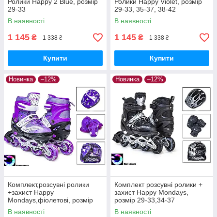
Ролики Happy 2 Blue, розмір
Ролики Happy Violet, розмір
29-33
29-33, 35-37, 38-42
В наявності
В наявності
1 145
1 145
₴
₴
1 338 ₴
1 338 ₴
Купити
Купити
Новинка
–12%
Новинка
–12%
Комплект,розсувні ролики
Комплект розсувні ролики +
+захист Happy
захист Happy Mondays,
Mondays,фіолетові, розмір
розмір 29-33,34-37
29-33, 34-37
В наявності
В наявності