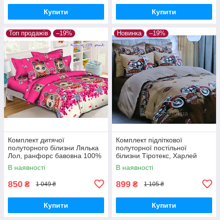
Купити
Купити
Топ продажів
–19%
Новинка
–19%
Комплект дитячої
Комплект підліткової
полуторного білизни Лялька
полуторної постільної
Лол, ранфорс бавовна 100%
білизни Тіротекс, Харлей
Девідсон, Бязь Люкс
В наявності
В наявності
850
899
₴
₴
1 049 ₴
1 105 ₴
Купити
Купити