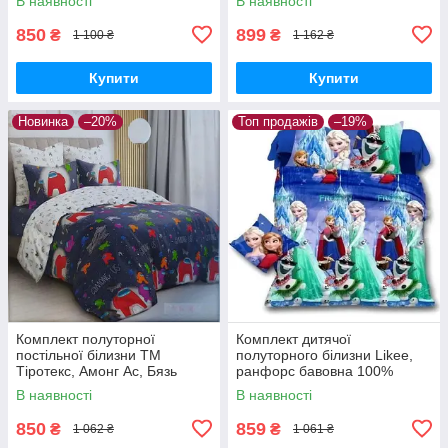
В наявності
В наявності
850
899
₴
₴
1 100 ₴
1 162 ₴
Купити
Купити
Новинка
–20%
Топ продажів
–19%
Комплект полуторної
Комплект дитячої
постільної білизни ТМ
полуторного білизни Likee,
Тіротекс, Амонг Ас, Бязь
ранфорс бавовна 100%
Люкс
В наявності
В наявності
850
859
₴
₴
1 062 ₴
1 061 ₴