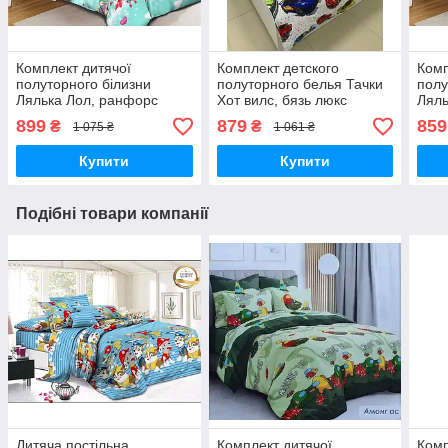
Комплект дитячої
Комплект детского
Комп
полуторного білизни
полуторного белья Тачки
полу
Лялька Лол, ранфорс
Хот вилс, бязь люкс
Ляль
бавовна 100%
100%хлопок
бав
899
879
859
₴
₴
1 075 ₴
1 061 ₴
Купити
Купити
Подібні товари компанії
Дитяча постільна
Комплект дитячої
Комп