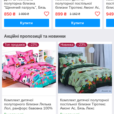
полуторна білизна
полуторної постільної
пост
"Щенячий патруль", Бязь
білизни Тіротекс Амонг Ас,
біли
Ґолд-Люкс, 100% бавовна
Бязь Люкс
Бязь
850
899
949
₴
₴
1 000 ₴
1 162 ₴
Купити
Купити
Акційні пропозиції та новинки
Топ продажів
–23%
Новинка
–23%
Комплект дитячої
Комплект дитячої полуторної
полуторного білизни Лялька
постільної білизни Тіротекс
Лол, ранфорс бавовна 100%
Амонг Ас, Бязь Люкс