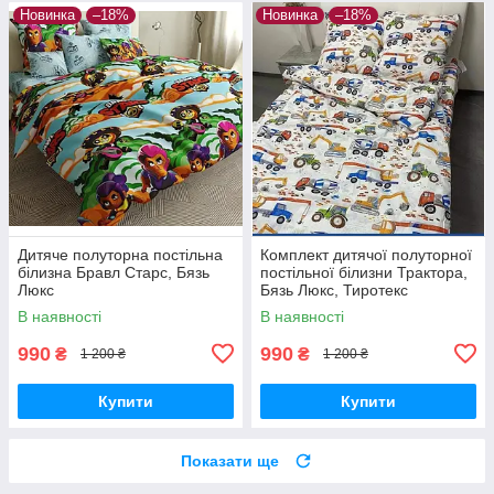
Новинка
–18%
Новинка
–18%
Дитяче полуторна постільна
Комплект дитячої полуторної
білизна Бравл Старс, Бязь
постільної білизни Трактора,
Люкс
Бязь Люкс, Тиротекс
В наявності
В наявності
990
990
₴
₴
1 200 ₴
1 200 ₴
Купити
Купити
Показати ще