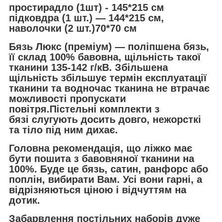
простирадло (1шт) - 145*215 см
підковдра (1 шт.) — 144*215 см,
наволочки (2 шт.)70*70 см
Бязь Люкс (преміум) — поліпшена бязь,
її склад 100% бавовна, щільність такої
тканини 135-142 г/кВ. Збільшена
щільність збільшує термін експлуатації
тканини та водночас тканина не втрачає
можливості пропускати
повітря.Пістельні комплекти з
бязі слугують досить довго, нежорсткі
та тіло під ним дихає.
Головна рекомендація, що ліжко має
бути пошита з бавовняної тканини на
100%. Буде це бязь, сатин, ранфорс або
поплін, вибирати Вам. Усі вони гарні, а
відрізняються ціною і відчуттям на
дотик.
Забарвлення постільних наборів дуже