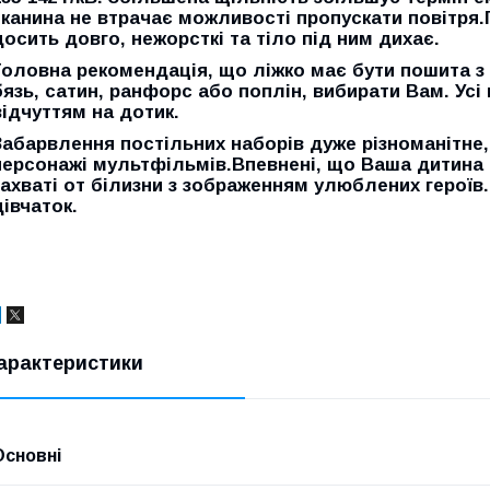
тканина не втрачає можливості пропускати повітря.
досить довго, нежорсткі та тіло під ним дихає.
Головна рекомендація, що
ліжко має бути пошита з
бязь, сатин, ранфорс або поплін, вибирати Вам. Усі 
відчуттям на дотик.
Забарвлення постільних наборів дуже різноманітне
персонажі мультфільмів.Впевнені, що Ваша дитина 
захваті от білизни з зображенням улюблених героїв. 
дівчаток.
арактеристики
Основні