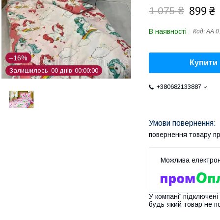
899 ₴
1 075 ₴
В наявності
Код:
АА 0
–16%
Купити
Залишилось
0
0
днів
0
0
0
0
0
0
+380682133887
повернення товару п
У компанії підключені
будь-який товар не п