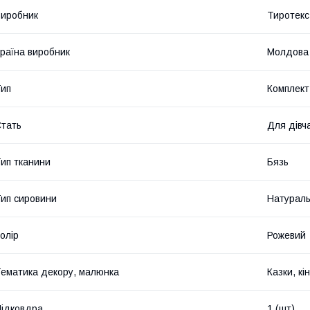
иробник
Тиротекс
раїна виробник
Молдова
ип
Комплект
тать
Для дівч
ип тканини
Бязь
ип сировини
Натурал
олір
Рожевий
ематика декору, малюнка
Казки, кі
ідковдра
1 (шт)