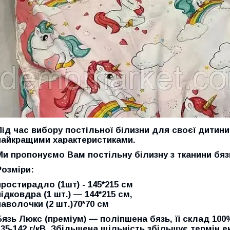
Під час вибору постільної білизни для своєї дитини
найкращими характеристиками.
Ми пропонуємо Вам постільну білизну з тканини
бяз
Розміри:
простирадло (1шт) - 145*215 см
підковдра (1 шт.) — 144*215 см,
наволочки (2 шт.)70*70 см
Бязь Люкс
(преміум)
— поліпшена бязь, її склад 100
135-142 г/кВ. Збільшена щільність збільшує термін 