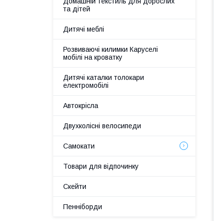
Домашній текстиль для дорослих
та дітей
Дитячі меблі
Розвиваючі килимки Каруселі
мобілі на кроватку
Дитячі каталки толокари
електромобілі
Автокрісла
Двухколісні велосипеди
Самокати
Товари для відпочинку
Скейти
Пенніборди