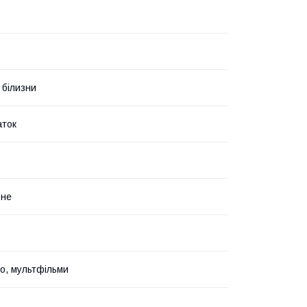
 білизни
аток
ьне
но, мультфільми