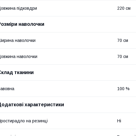
овжина підковдри
220 см
Розміри наволочки
ирина наволочки
70 см
овжина наволочки
70 см
Склад тканини
авовна
100 %
Додаткові характеристики
ростирадло на резинці
Ні