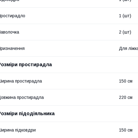
Простирадло
1 (шт)
аволочка
2 (шт)
ризначення
Для ліжк
Розміри простирадла
ирина простирадла
150 см
овжина простирадла
220 см
Розміри підодіяльника
ирина підковдри
150 см