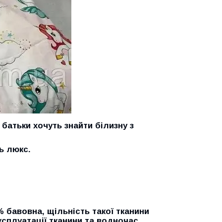
 батьки хочуть знайти білизну з
ь люкс
.
% бавовна, щільність такої тканини
експлуатації тканини та водночас