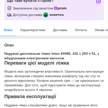
Що таке купити з Пром?
Замовлення під захистом
Доступна доставка
Опис
Характеристики
Доставка
Оплата
Умови п
Опис
Надувне двоспальне ліжко Intex 64490, 152 х 203 х 51, з
вбудованим електричним насосом
Переваги цієї моделі ліжка
Модель має ортопедичні властивості. Оригінальна конструкція
ліжка, велюрове створює максимум комфорту під час сну та
денного відпочинку. Колірне рішення сіре — це оригінально та
привабливо. Для того, щоб підготувати ліжко до експлуатації,
знадобиться всього 4 хвилини.
Правила експлуатації
Надувне ліжко слугуватиме довго, якщо ви правильно його