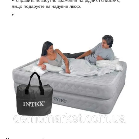
справить незабутнє враження на рідних і близьких,
якщо подаруєте їм надувне ліжко.