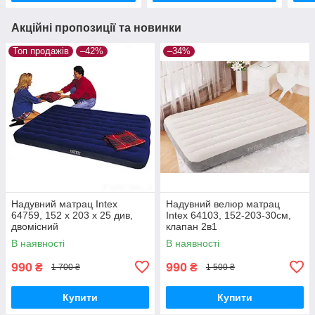
Акційні пропозиції та новинки
Топ продажів
–42%
–34%
Надувний матрац Intex
Надувний велюр матрац
64759, 152 х 203 x 25 див,
Intex 64103, 152-203-30см,
двомісний
клапан 2в1
В наявності
В наявності
990
990
₴
₴
1 700 ₴
1 500 ₴
Купити
Купити