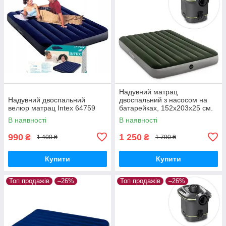
Надувний матрац
Надувний двоспальний
двоспальний з насосом на
велюр матрац Intex 64759
батарейках, 152х203х25 см.
64779
В наявності
В наявності
990
1 250
₴
₴
1 400 ₴
1 700 ₴
Купити
Купити
Топ продажів
–26%
Топ продажів
–26%