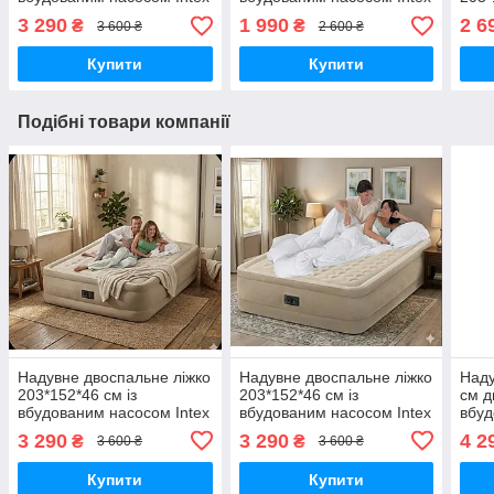
64428
67766
3 290
1 990
2 6
₴
₴
3 600 ₴
2 600 ₴
Купити
Купити
Подібні товари компанії
Надувне двоспальне ліжко
Надувне двоспальне ліжко
Наду
203*152*46 см із
203*152*46 см із
см д
вбудованим насосом Intex
вбудованим насосом Intex
вбуд
64428
64428
647
3 290
3 290
4 2
₴
₴
3 600 ₴
3 600 ₴
Купити
Купити