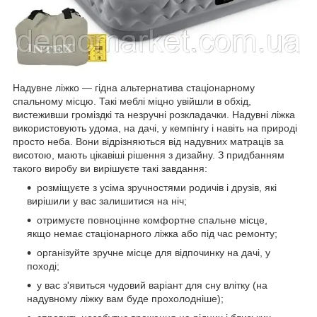
Надувне ліжко — гідна альтернатива стаціонарному
спальному місцю. Такі меблі міцно увійшли в обхід,
вистеживши громіздкі та незручні розкладачки. Надувні ліжка
використовують удома, на дачі, у кемпінгу і навіть на природі
просто неба. Вони відрізняються від надувних матраців за
висотою, мають цікавіші рішення з дизайну. З придбанням
такого виробу ви вирішуєте такі завдання:
розміщуєте з усіма зручностями родичів і друзів, які
вирішили у вас залишитися на ніч;
отримуєте повноцінне комфортне спальне місце,
якщо немає стаціонарного ліжка або під час ремонту;
організуйте зручне місце для відпочинку на дачі, у
поході;
у вас з'явиться чудовий варіант для сну влітку (на
надувному ліжку вам буде прохолодніше);