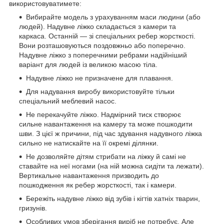
використовуватимете:
Вибирайте модель з урахуванням маси людини (або
людей). Надувне ліжко складається з камери та
каркаса. Останній — зі спеціальних ребер жорсткості.
Вони розташовуються поздовжньо або поперечно.
Надувне ліжко з поперечними ребрами надійніший
варіант для людей із великою масою тіла.
Надувне ліжко не призначене для плавання.
Для надування виробу використовуйте тільки
спеціальний меблевий насос.
Не перекачуйте ліжко. Надмірний тиск створює
сильне навантаження на камеру та може пошкодити
шви. З цієї ж причини, під час здування надувного ліжка
сильно не натискайте на її окремі ділянки.
Не дозволяйте дітям стрибати на ліжку й самі не
ставайте на неї ногами (на ній можна сидіти та лежати).
Вертикальне навантаження призводить до
пошкодження як ребер жорсткості, так і камери.
Бережіть надувне ліжко від зубів і кігтів хатніх тварин,
гризунів.
Особливих умов зберігання виріб не потребує. Але