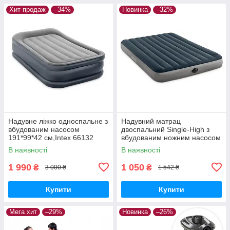
Хит продаж
–34%
Новинка
–32%
Надувне ліжко односпальне з
Надувний матрац
вбудованим насосом
двоспальний Single-High з
191*99*42 см,Іntex 66132
вбудованим ножним насосом
137*191*25 см
В наявності
В наявності
1 990
1 050
₴
₴
3 000 ₴
1 542 ₴
Купити
Купити
Мега хит
–29%
Новинка
–26%