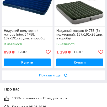
Надувний полуторний
Надувний матрац 64758 (3)
матрац Intex 64758,
полуторний, 137х191х25 див.
137х191х25 див. в коробці
в коробці
В наявності
В наявності
890
1 190
₴
₴
1 200 ₴
1 600 ₴
Купити
Купити
Показати ще
Про нас
100% позитивних з 13 відгуків за рік
Працює з 05.05.2020