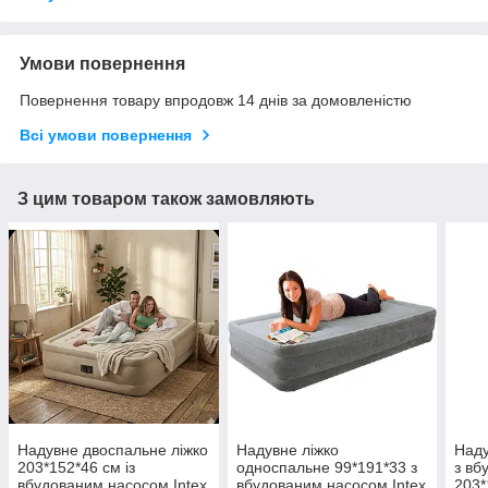
Умови повернення
Повернення товару впродовж 14 днів за домовленістю
Всі умови повернення
З цим товаром також замовляють
Надувне двоспальне ліжко
Надувне ліжко
Наду
203*152*46 см із
односпальне 99*191*33 з
з вб
вбудованим насосом Intex
вбудованим насосом Intex
203*