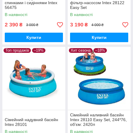
спинками і сидіннями Intex
фільтр-насосом Intex 28122
56475
Easy Set
В наявності
В наявності
2 390
3 190
₴
₴
3 000 ₴
4 000 ₴
Купити
Купити
Топ продажів
–19%
Хит сезона
–18%
Сімейний наливний басейн
Сімейний надувний басейн
Intex 28110 Easy Set, 244*76,
Intex 28101
об'єм: 2420л
В наявності
В наявності