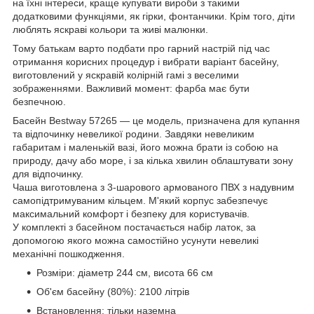
на їхні інтереси, краще купувати вироби з такими
додатковими функціями, як гірки, фонтанчики. Крім того, діти
люблять яскраві кольори та живі малюнки.
Тому батькам варто подбати про гарний настрій під час
отримання корисних процедур і вибрати варіант басейну,
виготовлений у яскравій колірній гамі з веселими
зображеннями. Важливий момент: фарба має бути
безпечною.
Басейн Bestway 57265 — це модель, призначена для купання
та відпочинку невеликої родини. Завдяки невеликим
габаритам і маленькій вазі, його можна брати із собою на
природу, дачу або море, і за кілька хвилин облаштувати зону
для відпочинку.
Чаша виготовлена з 3-шарового армованого ПВХ з надувним
самопідтримуваним кільцем. М'який корпус забезпечує
максимальний комфорт і безпеку для користувачів.
У комплекті з басейном постачається набір латок, за
допомогою якого можна самостійно усунути невеликі
механічні пошкодження.
Розміри: діаметр 244 см, висота 66 см
Об'єм басейну (80%): 2100 літрів
Встановлення: тільки наземна