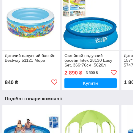
Дитячий надувний басейн
Сімейний надувний
Дитя
Bestway 51121 Море
басейн Intex 28130 Easy
157*
Set, 366*76см, 5620л
574
2 890
₴
3 500 ₴
840
1 8
₴
Купити
Подібні товари компанії