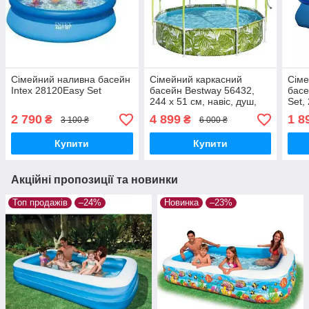
Сімейний наливна басейн
Сімейний каркасний
Сіме
Intex 28120Easy Set
басейн Bestway 56432,
басе
244 x 51 см, навіс, душ,
Set,
1688 л
2 790
4 899
1 8
₴
₴
3 100 ₴
6 000 ₴
Купити
Купити
Акційні пропозиції та новинки
Топ продажів
–24%
Новинка
–23%