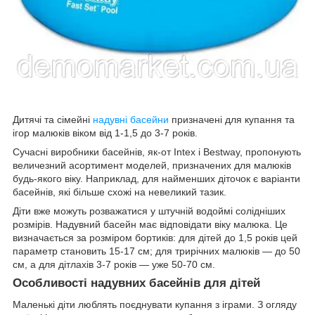
Дитячі та сімейні
надувні басейни
призначені для купання та
ігор малюків віком від 1-1,5 до 3-7 років.
Сучасні виробники басейнів, як-от Intex і Bestway, пропонують
величезний асортимент моделей, призначених для малюків
будь-якого віку. Наприклад, для найменших діточок є варіанти
басейнів, які більше схожі на невеликий тазик.
Діти вже можуть розважатися у штучній водоймі солідніших
розмірів. Надувний басейн має відповідати віку малюка. Це
визначається за розміром бортиків: для дітей до 1,5 років цей
параметр становить 15-17 см; для трирічних малюків — до 50
см, а для дітлахів 3-7 років — уже 50-70 см.
Особливості надувних басейнів для дітей
Маленькі діти люблять поєднувати купання з іграми. З огляду