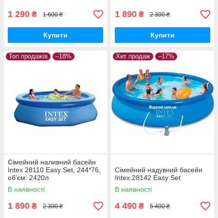
1 290
1 890
₴
₴
1 600 ₴
2 300 ₴
Купити
Купити
Топ продажів
–18%
Хит продаж
–17%
Сімейний наливний басейн
Intex 28110 Easy Set, 244*76,
Сімейний надувний басейн
об'єм: 2420л
Intex 28142 Easy Set
В наявності
В наявності
1 890
4 490
₴
₴
2 300 ₴
5 400 ₴