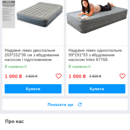
Надувне ліжко двоспальне
Надувне ліжко односпальне
203*152*36 см з вбудованим
99*191*33 з вбудованим
насосом і підголовником
насосом Intex 67766
Intex 67725
В наявності
В наявності
1 990
1 990
₴
₴
2 600 ₴
2 600 ₴
Купити
Купити
Показати ще
Про нас