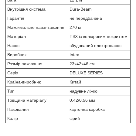
Вага
12,2 кг
Внутрішня система
Dura-Beam
Гарантія
не передбачена
Максимальне навантаження
270 кг
Матеріал
ПВХ із велюровим покриттям
Насос
вбудований електронасос
Виробник
Intex
Розмір паковання
23x42x46 см
Серія
DELUXE SERIES
Країна-виробник
Китай
Тип
надувне ліжко
Товщина матеріалу
0,42/0,56 мм
Паковання
картонна коробка
Колір
сірий