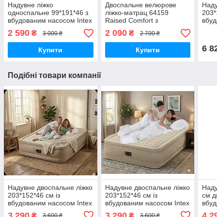
Надувне ліжко
Двоспальне велюрове
Наду
односпальне 99*191*46 з
ліжко-матрац 64159
203*
вбудованим насосом Intex
Raised Comfort з
вбуд
64426
вбудованим насосом
240
2 590
2 090
₴
₴
3 000 ₴
2 700 ₴
152*203*30 см
6 8
Купити
Купити
Подібні товари компанії
Надувне двоспальне ліжко
Надувне двоспальне ліжко
Наду
203*152*46 см із
203*152*46 см із
см д
вбудованим насосом Intex
вбудованим насосом Intex
вбуд
64428
64428
647
3 290
3 290
4 2
₴
₴
3 600 ₴
3 600 ₴