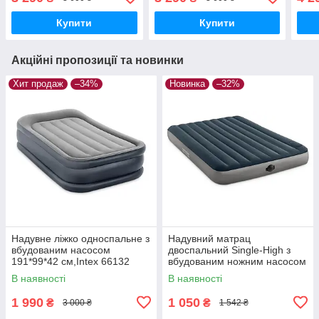
Купити
Купити
Акційні пропозиції та новинки
Хит продаж
–34%
Новинка
–32%
Надувне ліжко односпальне з
Надувний матрац
вбудованим насосом
двоспальний Single-High з
191*99*42 см,Іntex 66132
вбудованим ножним насосом
137*191*25 см
В наявності
В наявності
1 990
1 050
₴
₴
3 000 ₴
1 542 ₴