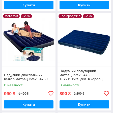
Купити
Купити
Мега хит
–29%
Топ продажів
–26%
Надувний полуторний
Надувний двоспальний
матрац Intex 64758,
велюр матрац Intex 64759
137х191х25 див. в коробці
В наявності
В наявності
990
890
₴
₴
1 400 ₴
1 200 ₴
Купити
Купити