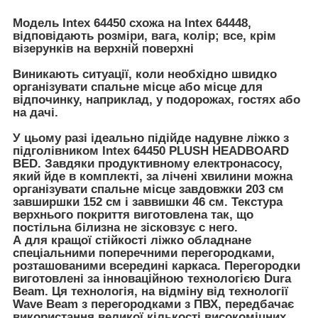
Модель Intex 64450 схожа на Intex 64448,
відповідають розміри, вага, колір; все, крім
візерунків на верхній поверхні
Виникають ситуації, коли необхідно швидко
організувати спальне місце або місце для
відпочинку, наприклад, у подорожах, гостях або
на дачі.
У цьому разі ідеально підійде надувне ліжко з
підголівником Intex 64450 PLUSH HEADBOARD
BED. Завдяки продуктивному електронасосу,
який йде в комплекті, за лічені хвилини можна
організувати спальне місце завдовжки 203 см
завширшки 152 см і заввишки 46 см. Текстура
верхнього покриття виготовлена так, що
постільна білизна не зісковзує с него.
А для кращої стійкості ліжко обладнане
спеціальними поперечними перегородками,
розташованими всередині каркаса. Перегородки
виготовлені за інноваційною технологією Dura
Beam. Ця технологія, на відміну від технології
Wave Beam з перегородками з ПВХ, передбачає
використання великої кількості високоміцних