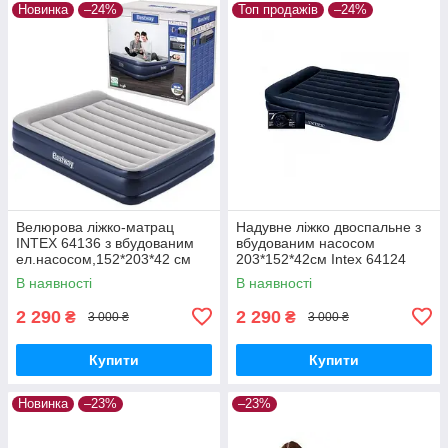
Новинка
–24%
Топ продажів
–24%
Велюрова ліжко-матрац
Надувне ліжко двоспальне з
INTEX 64136 з вбудованим
вбудованим насосом
ел.насосом,152*203*42 см
203*152*42см Intex 64124
В наявності
В наявності
2 290
2 290
₴
₴
3 000 ₴
3 000 ₴
Купити
Купити
Новинка
–23%
–23%