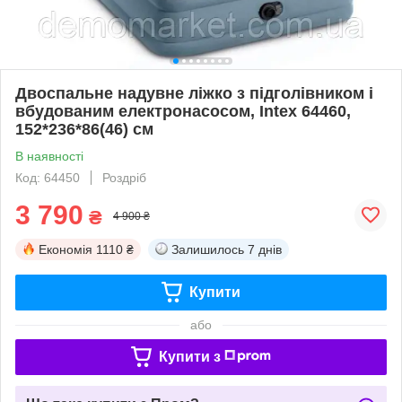
Двоспальне надувне ліжко з підголівником і
вбудованим електронасосом, Intex 64460,
152*236*86(46) см
В наявності
Код: 64450
Роздріб
3 790
₴
4 900 ₴
Економія
1110 ₴
Залишилось
7 днів
Купити
або
Купити з