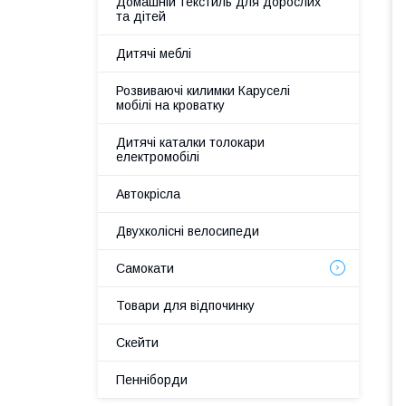
Домашній текстиль для дорослих
та дітей
Дитячі меблі
Розвиваючі килимки Каруселі
мобілі на кроватку
Дитячі каталки толокари
електромобілі
Автокрісла
Двухколісні велосипеди
Самокати
Товари для відпочинку
Скейти
Пенніборди