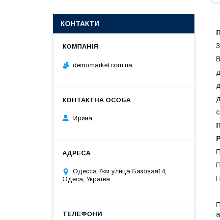
КОНТАКТИ
З
В
demomarket.com.ua
д
д
д
с
Ирина
Р
П
П
Одесса 7км улица Базовая14,
Н
Одеса, Україна
П
а