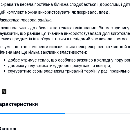
скрава та весела постільна білизна сподобається і дорослим, і діт
ей комплект можна використовувати як покривало, плед.
аковання:
прозора валізка
люш належить до абсолютно теплих типів тканин. Він має приємну 
ауважити, що раніше ця тканина використовувалася для виготовленн
еяких предметів інтер'єру, і тільки в невідомий час почала застосо
езумовно, такі комплекти вирізняються неперевершеною якістю й ц
ілизна має ще кілька важливих властивостей:
добре утримує тепло, що особливо важливо в холодну пору рок
дає змогу тілу «дихати», добре пропускаючи повітря;
слугуватиме своїм власникам тривалий термін у разі правильно
арактеристики
Основні