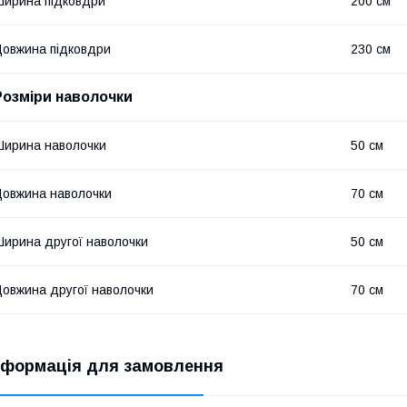
ирина підковдри
200 см
овжина підковдри
230 см
Розміри наволочки
ирина наволочки
50 см
овжина наволочки
70 см
ирина другої наволочки
50 см
овжина другої наволочки
70 см
нформація для замовлення