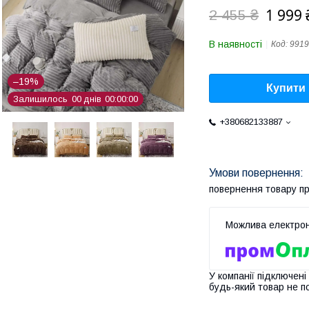
1 999 
2 455 ₴
В наявності
Код:
9919
–19%
Купити
Залишилось
0
0
днів
0
0
0
0
0
0
+380682133887
повернення товару п
У компанії підключені
будь-який товар не п