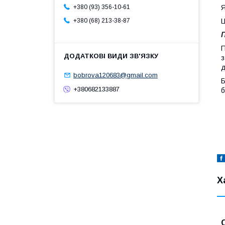
Я
+380 (93) 356-10-61
Ц
+380 (68) 213-38-87
П
П
з
д
bobrova120683@gmail.com
Б
+380682133887
б
Х