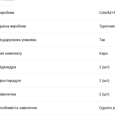
иробник
Colorful 
раїна виробник
Туреччи
одарункова упаковка
Так
ип комплекту
Євро
ідковдра
1 (шт)
Простирадло
1 (шт)
аволочка
2 (шт)
собливість наволочок
Одного р