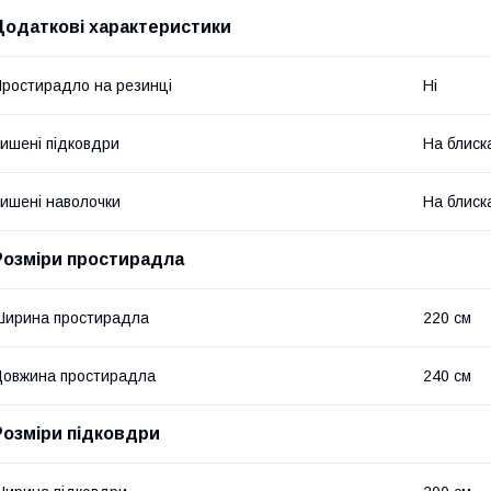
Додаткові характеристики
ростирадло на резинці
Ні
ишені підковдри
На блиск
ишені наволочки
На блиск
Розміри простирадла
ирина простирадла
220 см
овжина простирадла
240 см
Розміри підковдри