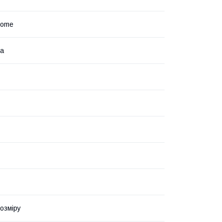
Home
на
озміру