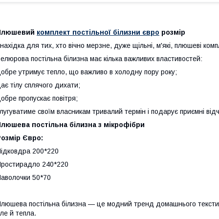
Плюшевий
комплект постільної білизни євро
розмір
нахідка для тих, хто вічно мерзне, дуже щільні, м'які, плюшеві комп
елюрова постільна білизна має кілька важливих властивостей:
обре утримує тепло, що важливо в холодну пору року;
ає тілу сплячого дихати;
обре пропускає повітря;
лугуватиме своїм власникам тривалий термін і подарує приємні відч
Плюшева постільна білизна з мікрофібри
озмір Євро:
ідковдра 200*220
ростирадло 240*220
аволочки 50*70
люшева постільна білизна — це модний тренд домашнього текстилю
ле й тепла.