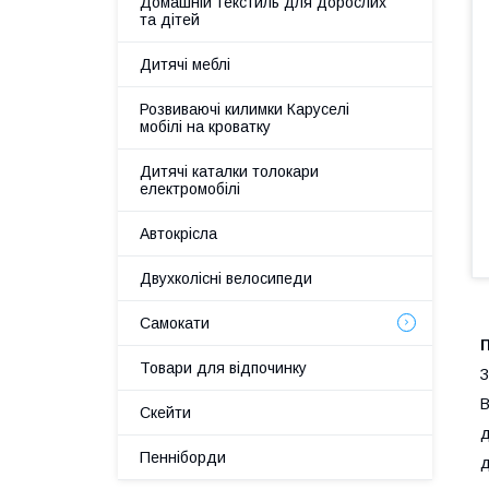
Домашній текстиль для дорослих
та дітей
Дитячі меблі
Розвиваючі килимки Каруселі
мобілі на кроватку
Дитячі каталки толокари
електромобілі
Автокрісла
Двухколісні велосипеди
Самокати
Товари для відпочинку
З
В
Скейти
д
Пенніборди
д