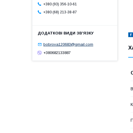
+380 (93) 356-10-61
+380 (68) 213-38-87
bobrova120683@gmail.com
Х
+380682133887
В
К
П