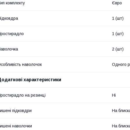
ип комплекту
Євро
ідковдра
1 (шт)
Простирадло
1 (шт)
аволочка
2 (шт)
собливість наволочок
Одного р
Додаткові характеристики
ростирадло на резинці
Ні
ишені підковдри
На блиск
ишені наволочки
На блиск