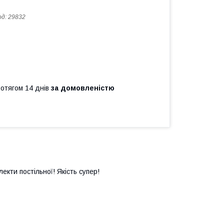
од:
29832
ротягом 14 днів
за домовленістю
лекти постільної! Якість супер!