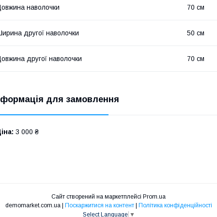
овжина наволочки
70 см
ирина другої наволочки
50 см
овжина другої наволочки
70 см
нформація для замовлення
іна:
3 000 ₴
Сайт створений на маркетплейсі
Prom.ua
demomarket.com.ua |
Поскаржитися на контент
|
Політика конфіденційності
Select Language
▼