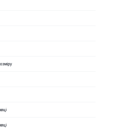
озміру
авці
авці