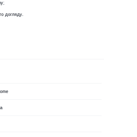
у;
го догляду.
Home
на