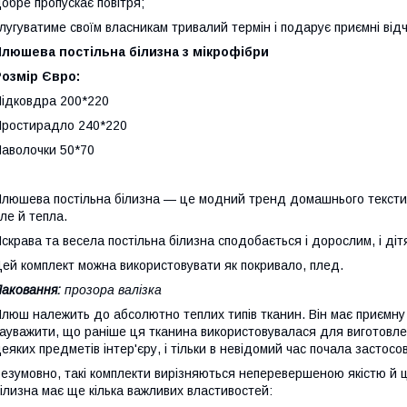
обре пропускає повітря;
лугуватиме своїм власникам тривалий термін і подарує приємні відч
Плюшева постільна білизна з мікрофібри
озмір Євро:
ідковдра 200*220
ростирадло 240*220
аволочки 50*70
люшева постільна білизна — це модний тренд домашнього текстилю
ле й тепла.
скрава та весела постільна білизна сподобається і дорослим, і діт
ей комплект можна використовувати як покривало, плед.
аковання:
прозора валізка
люш належить до абсолютно теплих типів тканин. Він має приємну 
ауважити, що раніше ця тканина використовувалася для виготовленн
еяких предметів інтер'єру, і тільки в невідомий час почала застосо
езумовно, такі комплекти вирізняються неперевершеною якістю й ц
ілизна має ще кілька важливих властивостей: