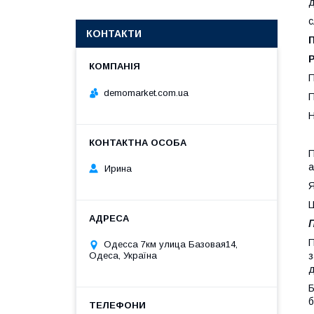
д
с
КОНТАКТИ
Р
П
demomarket.com.ua
П
Н
П
а
Ирина
Я
Ц
П
П
Одесса 7км улица Базовая14,
з
Одеса, Україна
д
Б
б