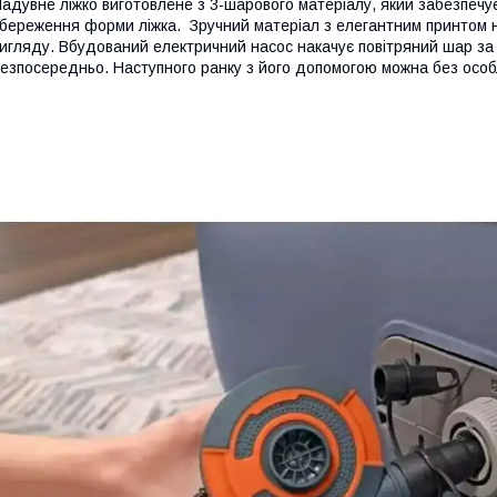
адувне ліжко виготовлене з 3-шарового матеріалу, який забезпечує
береження форми ліжка. Зручний матеріал з елегантним принтом н
игляду. Вбудований електричний насос накачує повітряний шар за 
езпосередньо. Наступного ранку з його допомогою можна без особ