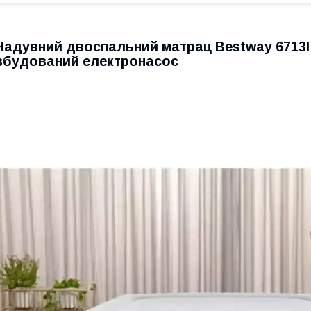
Надувний двоспальний матрац Bestway 6713I
вбудований електронасос