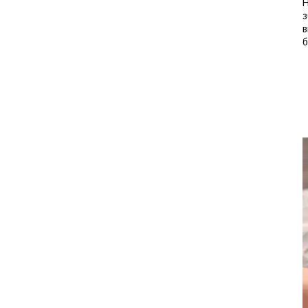
Н
з
в
б