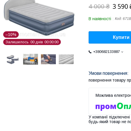
3 590 
4 000 ₴
В наявності
Код:
671
–10%
Купити
Залишилось
0
0
днів
0
0
0
0
0
0
+380682133887
повернення товару п
У компанії підключені
будь-який товар не п