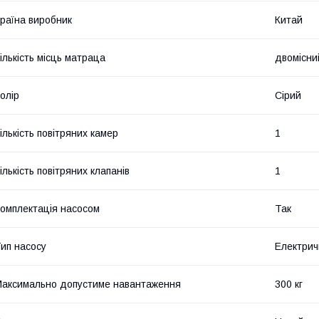
раїна виробник
Китай
ількість місць матраца
двомісни
олір
Сірий
ількість повітряних камер
1
ількість повітряних клапанів
1
омплектація насосом
Так
ип насосу
Електрич
аксимально допустиме навантаження
300 кг