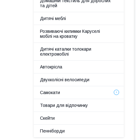
Домашній текстиль для дорослих
та дітей
Дитячі меблі
Розвиваючі килимки Каруселі
мобілі на кроватку
Дитячі каталки толокари
електромобілі
Автокрісла
Двухколісні велосипеди
Самокати
Товари для відпочинку
Скейти
Пенніборди