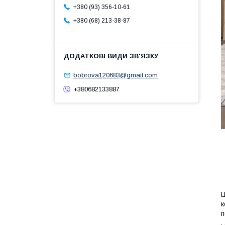
+380 (93) 356-10-61
+380 (68) 213-38-87
bobrova120683@gmail.com
+380682133887
Ц
к
п