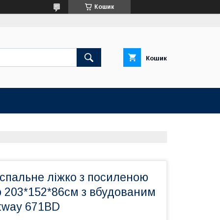
Кошик
Кошик
спальне ліжко з посиленою
ю 203*152*86см з вбудованим
tway 671BD