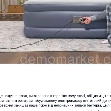
е надувне ліжко, виготовлене в королівському стилі, обіцяє міцність
омпактним розмірам і вбудованому електронасосу він готовий до 
оверхня захищає ваше ліжко від неприємних запахів бактерій, цвілі 