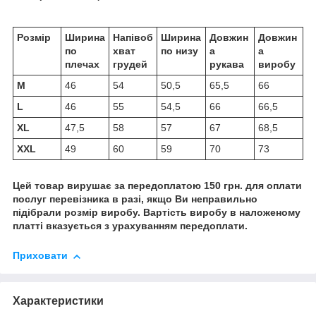
Розмір
Ширина
Напівоб
Ширина
Довжин
Довжин
по
хват
по низу
а
а
плечах
грудей
рукава
виробу
M
46
54
50,5
65,5
66
L
46
55
54,5
66
66,5
XL
47,5
58
57
67
68,5
XXL
49
60
59
70
73
Цей товар вирушає за передоплатою 150 грн. для оплати
послуг перевізника в разі, якщо Ви неправильно
підібрали розмір виробу. Вартість виробу в наложеному
платті вказується з урахуванням передоплати.
Приховати
Характеристики