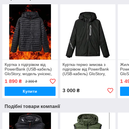
Куртка з підігрівом від
Куртка-термо зимова з
Жиле
PowerBank (USB-кабель)
підігрівом від PowerBank
Powe
GloStory, модель унісекс,
(USB-кабель) GloStory,
GloS
батал, розмір 2XL,
модель унісекс, розмір
розм
1 890
1 4
₴
2 300 ₴
4XL,5XL
М-2XL
3 000
₴
Купити
Подібні товари компанії