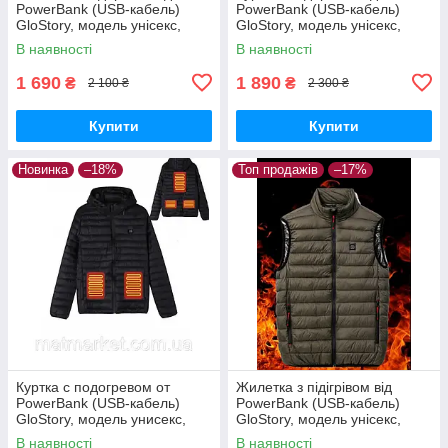
PowerBank (USB-кабель)
PowerBank (USB-кабель)
GloStory, модель унісекс,
GloStory, модель унісекс,
розмір 3XL-6XL
розмір 2хл-5хл
В наявності
В наявності
1 690
1 890
₴
₴
2 100 ₴
2 300 ₴
Купити
Купити
Новинка
–18%
Топ продажів
–17%
Куртка с подогревом от
Жилетка з підігрівом від
PowerBank (USB-кабель)
PowerBank (USB-кабель)
GloStory, модель унисекс,
GloStory, модель унісекс,
размер S,M, L, Xl,2XL
розмір М-Л
В наявності
В наявності