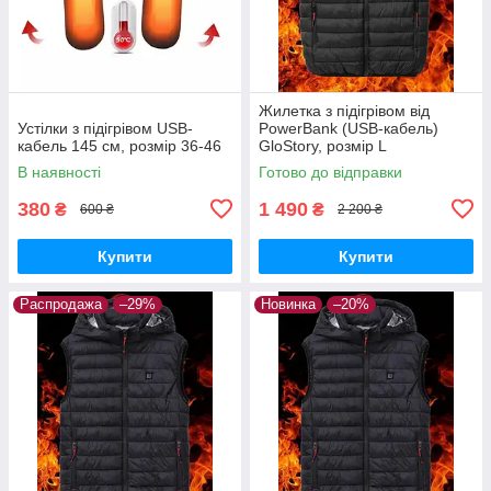
Жилетка з підігрівом від
Устілки з підігрівом USB-
PowerBank (USB-кабель)
кабель 145 см, розмір 36-46
GloStory, розмір L
В наявності
Готово до відправки
380
1 490
₴
₴
600 ₴
2 200 ₴
Купити
Купити
Распродажа
–29%
Новинка
–20%