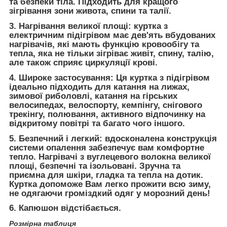
та безпеки тіла. Підходить для кращого
зігрівання зони живота, спини та талії.
3. Нагрівання великої площі: куртка з
електричним підігрівом має дев'ять вбудованих
нагрівачів, які мають функцію кровообігу та
тепла, яка не тільки зігріває живіт, спину, талію,
але також сприяє циркуляції крові.
4. Широке застосування: Ця куртка з підігрівом
ідеально підходить для катання на лижах,
зимової риболовлі, катання на гірських
велосипедах, велоспорту, кемпінгу, снігового
трекінгу, полювання, активного відпочинку на
відкритому повітрі та багато чого іншого.
5. Безпечний і легкий: вдосконалена конструкція
системи опалення забезпечує вам комфортне
тепло. Нагрівачі з вуглецевого волокна великої
площі, безпечні та ізольовані. Зручна та
приємна для шкіри, гладка та тепла на дотик.
Куртка допоможе Вам легко прожити всю зиму,
не одягаючи громіздкий одяг у морозний день!
6. Капюшон відстібається.
Розмірна таблиця