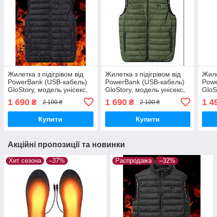
Жилетка з підігрівом від
Жилетка з підігрівом від
Жиле
PowerBank (USB-кабель)
PowerBank (USB-кабель)
Powe
GloStory, модель унісекс,
GloStory, модель унісекс,
GloS
розмір 3XL-6XL
розмір 3XL-6XL
розм
1 690
1 690
1 4
₴
₴
2 100 ₴
2 100 ₴
Купити
Купити
Акційні пропозиції та новинки
Хит сезона
–37%
Распродажа
–32%