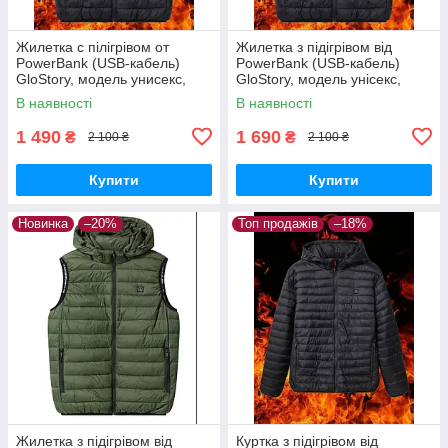
Жилетка с пілігрівом от
Жилетка з підігрівом від
PowerBank (USB-кабель)
PowerBank (USB-кабель)
GloStory, модель унисекс,
GloStory, модель унісекс,
размер М-2xl
розмір 3XL-6XL
В наявності
В наявності
1 490
1 690
₴
₴
2 100 ₴
2 100 ₴
Купити
Купити
Новинка
–20%
Топ продажів
–18%
Жилетка з підігрівом від
Куртка з підігрівом від