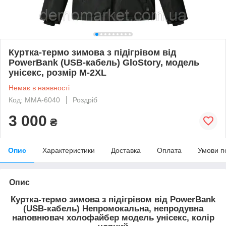
Куртка-термо зимова з підігрівом від
PowerBank (USB-кабель) GloStory, модель
унісекс, розмір М-2XL
Немає в наявності
Код: ММА-6040
Роздріб
3 000
₴
Опис
Характеристики
Доставка
Оплата
Умови п
Опис
Куртка-термо зимова з підігрівом від PowerBank
(USB-кабель) Непромокальна, непродувна
наповнювач холофайбер модель унісекс, колір