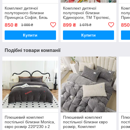
Комплект дитячої
Комплект дитячої
Комп
полуторного білизни
полуторної білизни
полу
Принцеса Софія, Бязь
Єдинороги, ТМ Тіротекс,
Прин
Голд
Бязь Люкс 100% бавовна
Гол
850
899
850
₴
₴
1 000 ₴
1 075 ₴
Купити
Купити
Подібні товари компанії
Плюшевий комплект
Плюшевий комплект
Плю
постільної білизни Monica,
постільної білизни євро
пост
євро розмір 220*230 з 2
розмір, Комплект
розм