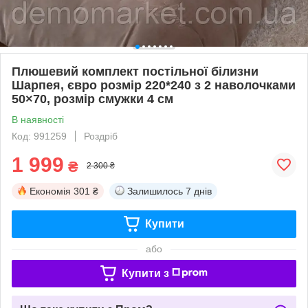
Плюшевий комплект постільної білизни
Шарпея, євро розмір 220*240 з 2 наволочками
50×70, розмір смужки 4 см
В наявності
Код: 991259
Роздріб
1 999
₴
2 300 ₴
Економія
301 ₴
Залишилось
7 днів
Купити
або
Купити з