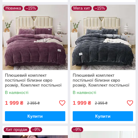
Новинка
–15%
Мега хит
–15%
Плюшевий комплект
Плюшевий комплект
постільної білизни євро
постільної білизни євро
розмір, Комплект постільної
розмір, Комплект постільної
білизни з Велюр ТМ Colorful
білизни з Велюр ТМ Colorful
В наявності
В наявності
Home
Home
1 999
1 999
₴
₴
2 355 ₴
2 355 ₴
Купити
Купити
Хит продаж
–9%
–9%