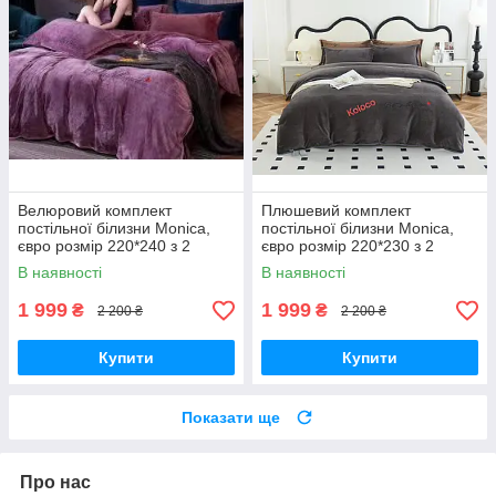
Велюровий комплект
Плюшевий комплект
постільної білизни Monica,
постільної білизни Monica,
євро розмір 220*240 з 2
євро розмір 220*230 з 2
наволочками 50 × 70
наволочками 50 × 70
В наявності
В наявності
1 999
1 999
₴
₴
2 200 ₴
2 200 ₴
Купити
Купити
Показати ще
Про нас