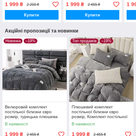
наволочками 50 × 70
постільної білизни з
пост
1 999
1 999
1 9
₴
₴
2 200 ₴
2 455 ₴
Велюр ТМ Colorful Home
Велю
Купити
Купити
Акційні пропозиції та новинки
Новинка
–19%
Топ продажів
–19%
Велюровий комплект
Плюшевий комплект
постільної білизни євро
постільної білизни євро
розмір, турецька плюшева
розмір, Комплект постільної
постільна білизна однотонна
білизни з Велюр ТМ Colorful
В наявності
В наявності
Home
1 999
1 999
₴
₴
2 455 ₴
2 455 ₴