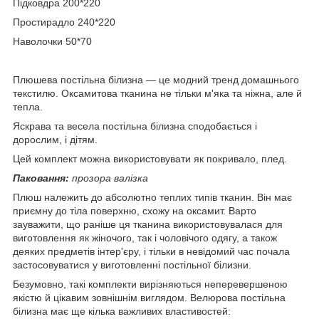
Підковдра 200*220
Простирадло 240*220
Наволочки 50*70
Плюшева постільна білизна — це модний тренд домашнього
текстилю. Оксамитова тканина не тільки м'яка та ніжна, але й
тепла.
Яскрава та весела постільна білизна сподобається і
дорослим, і дітям.
Цей комплект можна використовувати як покривало, плед.
Паковання:
прозора валізка
Плюш належить до абсолютно теплих типів тканин. Він має
приємну до тіла поверхню, схожу на оксамит. Варто
зауважити, що раніше ця тканина використовувалася для
виготовлення як жіночого, так і чоловічого одягу, а також
деяких предметів інтер'єру, і тільки в невідомий час почала
застосовуватися у виготовленні постільної білизни.
Безумовно, такі комплекти вирізняються неперевершеною
якістю й цікавим зовнішнім виглядом. Велюрова постільна
білизна має ще кілька важливих властивостей: