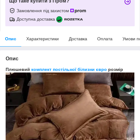
Що таке купити з Пром?
Замовлення під захистом
Доступна доставка
Опис
Характеристики
Доставка
Оплата
Умови п
Опис
Плюшевий
комплект постільної білизни євро
розмір