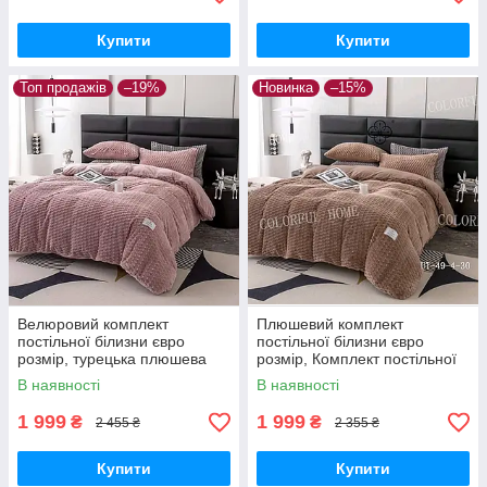
Купити
Купити
Топ продажів
–19%
Новинка
–15%
Велюровий комплект
Плюшевий комплект
постільної білизни євро
постільної білизни євро
розмір, турецька плюшева
розмір, Комплект постільної
постільна білизна однотонна
білизни з Велюр ТМ Colorful
В наявності
В наявності
Home
1 999
1 999
₴
₴
2 455 ₴
2 355 ₴
Купити
Купити