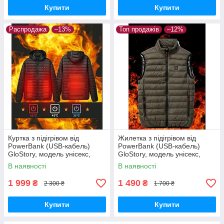
Купити
Купити
Распродажа
–13%
Топ продажів
–12%
Куртка з підігрівом від
Жилетка з підігрівом від
PowerBank (USB-кабель)
PowerBank (USB-кабель)
GloStory, модель унісекс,
GloStory, модель унісекс,
розмір M-2xl
розмір М-L
В наявності
В наявності
1 999
1 490
₴
₴
2 300 ₴
1 700 ₴
Купити
Купити