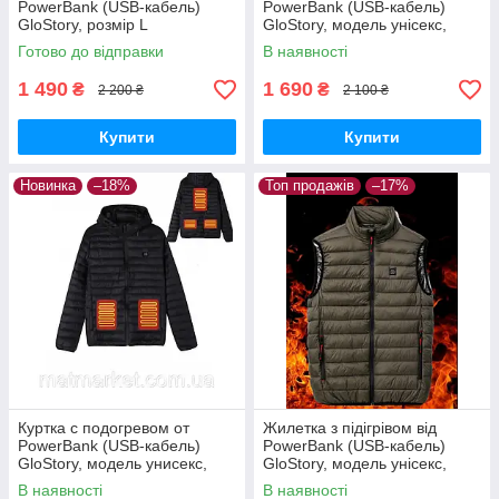
PowerBank (USB-кабель)
PowerBank (USB-кабель)
GloStory, розмір L
GloStory, модель унісекс,
розмір 3XL-6XL
Готово до відправки
В наявності
1 490
1 690
₴
₴
2 200 ₴
2 100 ₴
Купити
Купити
Новинка
–18%
Топ продажів
–17%
Куртка с подогревом от
Жилетка з підігрівом від
PowerBank (USB-кабель)
PowerBank (USB-кабель)
GloStory, модель унисекс,
GloStory, модель унісекс,
размер S,M, L, Xl,2XL
розмір М-Л
В наявності
В наявності