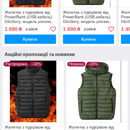
Жилетка з підігрівом від
Жилетка з підігрівом від
Жиле
PowerBank (USB-кабель)
PowerBank (USB-кабель)
Powe
GloStory, модель унісекс,
GloStory, модель унісекс,
GloS
розмір 3XL-6XL
розмір 3XL-6XL
розм
1 690
1 690
1 4
₴
₴
2 100 ₴
2 100 ₴
Купити
Купити
Акційні пропозиції та новинки
Распродажа
–32%
Новинка
–20%
Жилетка з підігрівом від
Жилетка з підігрівом від