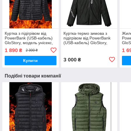
Куртка з підігрівом від
Куртка-термо зимова з
Жиле
PowerBank (USB-кабель)
підігрівом від PowerBank
Powe
GloStory, модель унісекс,
(USB-кабель) GloStory,
GloS
батал, розмір 2XL,
модель унісекс, розмір
розм
1 890
1 6
₴
2 300 ₴
4XL,5XL
М-2XL
3 000
₴
Купити
Подібні товари компанії