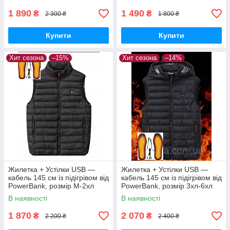
1 890
1 490
₴
₴
2 300 ₴
1 800 ₴
Купити
Купити
Хит сезона
–15%
Хит сезона
–14%
Жилетка + Устілки USB —
Жилетка + Устілки USB —
кабель 145 см із підігрівом від
кабель 145 см із підігрівом від
PowerBank, розмір М-2хл
PowerBank, розмір 3хл-6хл
В наявності
В наявності
1 870
2 070
₴
₴
2 200 ₴
2 400 ₴