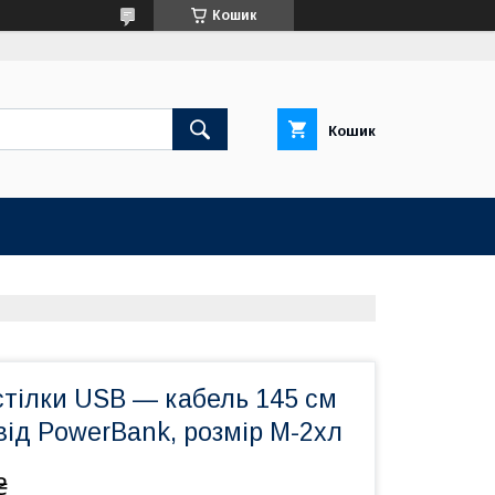
Кошик
Кошик
стілки USB — кабель 145 см
 від PowerBank, розмір М-2хл
₴