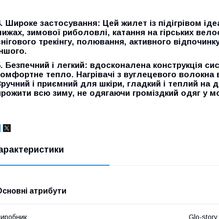
4. Широке застосування: Цей жилет із підігрівом ід
лижах, зимової риболовлі, катання на гірських вело
снігового трекінгу, полювання, активного відпочинку
іншого.
5. Безпечний і легкий: вдосконалена конструкція с
комфортне тепло. Нагрівачі з вуглецевого волокна в
Зручний і приємний для шкіри, гладкий і теплий на
прожити всю зиму, не одягаючи громіздкий одяг у м
арактеристики
Основні атрибути
иробник
Glo-story