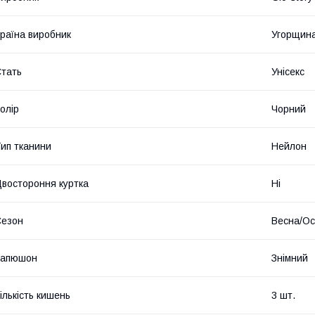
раїна виробник
Угорщин
тать
Унісекс
олір
Чорний
ип тканини
Нейлон
востороння куртка
Ні
Сезон
Весна/Ос
Капюшон
Знімний
ількість кишень
3 шт.