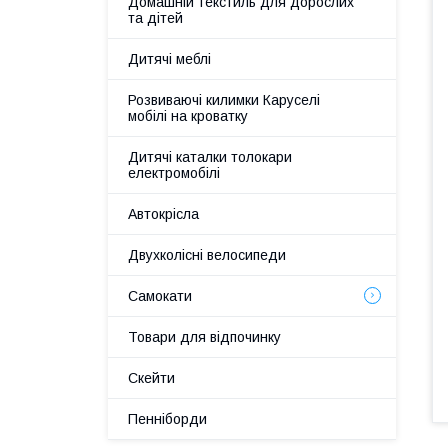
Домашній текстиль для дорослих
та дітей
Дитячі меблі
Розвиваючі килимки Каруселі
мобілі на кроватку
Дитячі каталки толокари
електромобілі
Автокрісла
Двухколісні велосипеди
Самокати
Товари для відпочинку
Скейти
Пенніборди