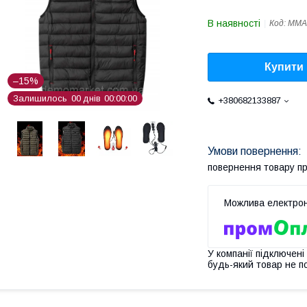
В наявності
Код:
ММА
Купити
–15%
Залишилось
0
0
днів
0
0
0
0
0
0
+380682133887
повернення товару п
У компанії підключені
будь-який товар не п