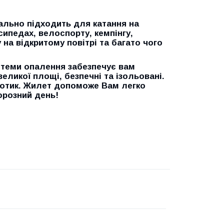
еально підходить для катання на
сипедах, велоспорту, кемпінгу,
 на відкритому повітрі та багато чого
истеми опалення забезпечує вам
еликої площі, безпечні та ізольовані.
 дотик. Жилет допоможе Вам легко
орозний день!