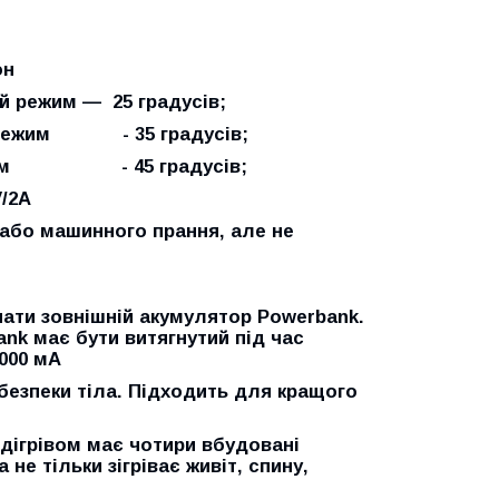
н
жим — 25 градусів;
35 градусів;
 градусів;
A
або машинного прання, але не
нати зовнішній акумулятор Powerbank.
nk має бути витягнутий під час
000 мА
 безпеки тіла. Підходить для кращого
ідігрівом має чотири вбудовані
 не тільки зігріває живіт, спину,