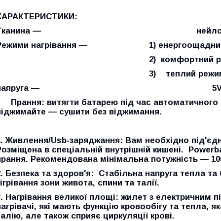
ХАРАКТЕРИСТИКИ:
Тканина — нейло
Режими нагрівання — 1) енергоощадний ре
2) комфортний режим - 
3) теплий режим - 45
напруга — 5V/2
Прання: витягти батарею під час автоматичного 
віджимайте — сушити без віджимання.
1. Живлення/Usb-заряджання: Вам необхідно під'єд
Розміщена в спеціальній внутрішній кишені. Powerba
прання. Рекомендована мінімальна потужність — 10
2. Безпека та здоров'я: Стабільна напруга тепла та
зігрівання зони живота, спини та талії.
3. Нагрівання великої площі: жилет з електричним п
нагрівачі, які мають функцію кровообігу та тепла, яка
талію, але також сприяє циркуляції крові.