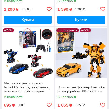
В наявності
В наявності
1 290
1 399
₴
₴
1 800 ₴
1 900 ₴
Купити
Купити
–23%
Топ продажів
–22%
Машинка-Трансформер
Robot Car на радіокеруванні,
Робот-трансформер Бамблби
акумулятор, usb зарядна
размер робота 33х12х23 см
В наявності
В наявності
695
1 055
₴
₴
900 ₴
1 355 ₴