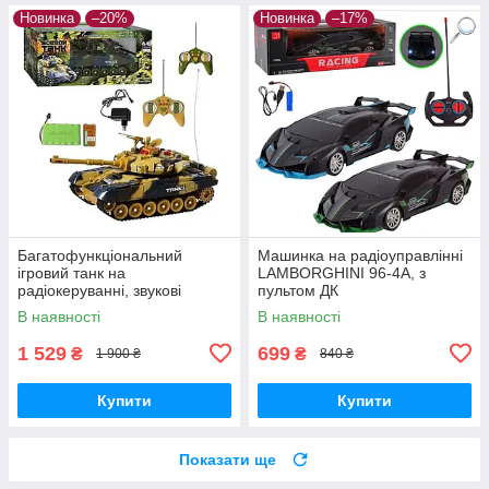
Новинка
–20%
Новинка
–17%
Багатофункціональний
Машинка на радіоуправлінні
ігровий танк на
LAMBORGHINI 96-4A, з
радіокеруванні, звукові
пультом ДК
світлові ефекти, 9995
В наявності
В наявності
1 529
699
₴
₴
1 900 ₴
840 ₴
Купити
Купити
Показати ще