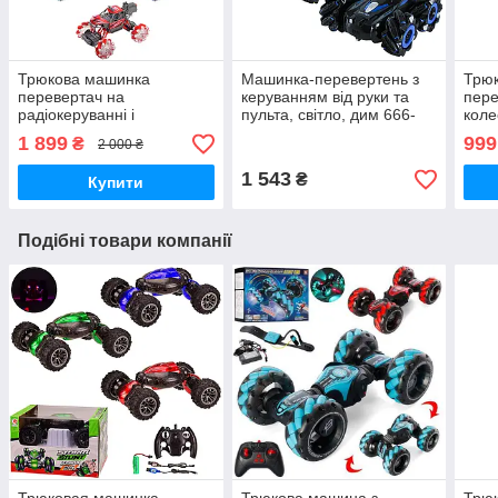
Трюкова машинка
Машинка-перевертень з
Трю
перевертач на
керуванням від руки та
пере
радіокеруванні і
пульта, світло, дим 666-
коле
керування від руки, USB-
812SPA
ради
1 899
999
₴
2 000 ₴
заряд, дим
звук
1 543
₴
Купити
Подібні товари компанії
Трюковая машинка
Трюкова машина з
Трю