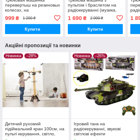
перевертыш на резиновых
пультом і браслетом на
пере
колесах, на
радіокеруванні (музика,
раді
радиоуправлении, свет,
звук, світло, танцює,
керу
999
1 690
1 8
₴
₴
1 200 ₴
2 000 ₴
звук
поворот)
заря
Купити
Купити
Акційні пропозиції та новинки
Новинка
–28%
Новинка
–26%
Дитячий рухомий
Ігровий танк на
підіймальний кран 100см, на
радіокеруванні, звукові
пульті керування, світло,
світлові ефекти
батарейки, 6391