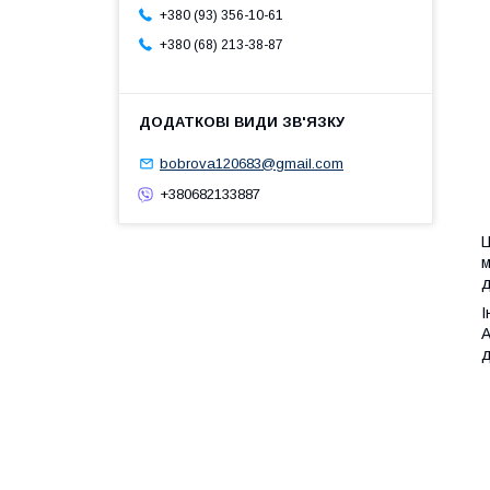
+380 (93) 356-10-61
+380 (68) 213-38-87
bobrova120683@gmail.com
+380682133887
Ц
м
д
І
А
д