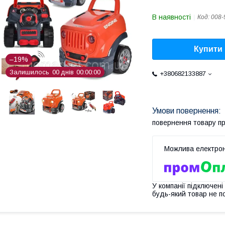
В наявності
Код:
008-
Купити
–19%
Залишилось
0
0
днів
0
0
0
0
0
0
+380682133887
повернення товару п
У компанії підключені
будь-який товар не п