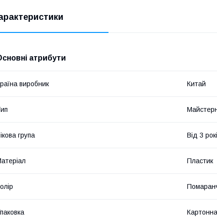
арактеристики
Основні атрибути
раїна виробник
Китай
ип
Майстерн
ікова група
Від 3 рок
атеріал
Пластик
олір
Помаран
паковка
Картонна