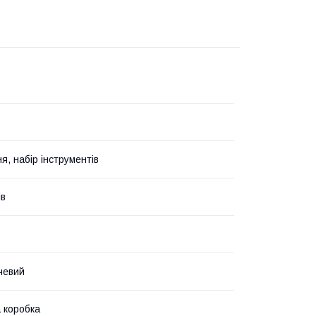
я, набір інструментів
ів
чевий
 коробка