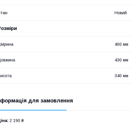
Стан
Новий
Розміри
Ширина
400 мм
Довжина
430 мм
исота
340 мм
нформація для замовлення
іна:
2 190 ₴