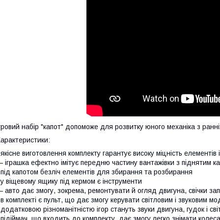
гровий набір "капот" допоможе для розвитку юного механіка з ранніх
арактеристики:
 якісне виготовлення комплекту гарантує високу міцність елементів
 іграшка ефектно імітує передню частину вантажівки з піднятим 
 під капотом безліч елементів для збирання та розбирання
 у віщевому ящику під кермом є інструменти
 авто дає змогу, зокрема, ремонтувати й огляд двигуна, свічки з
 в комплекті є пульт, що дає змогу керувати світловим і звуковим м
 додатковою різноманітністю ігор стануть звуки двигуна, гудок і св
 підіймач, що входить до комплекту, дає змогу легко знімати колес