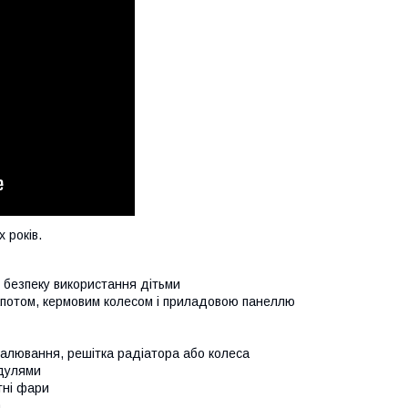
 років.
 і безпеку використання дітьми
капотом, кермовим колесом і приладовою панеллю
апалювання, решітка радіатора або колеса
одулями
ітні фари
а