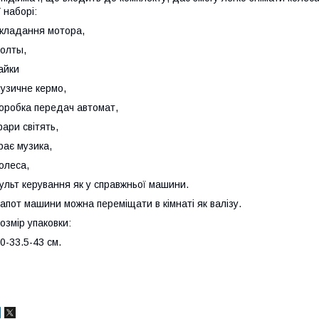
 наборі:
кладання мотора,
олты,
айки
узичне кермо,
оробка передач автомат,
ари світять,
рає музика,
олеса,
ульт керування як у справжньої машини.
апот машини можна переміщати в кімнаті як валізу.
озмір упаковки:
0-33.5-43 см.