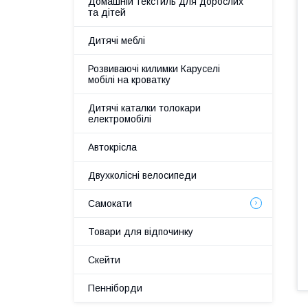
Домашній текстиль для дорослих
та дітей
Дитячі меблі
Розвиваючі килимки Каруселі
мобілі на кроватку
Дитячі каталки толокари
електромобілі
Автокрісла
Двухколісні велосипеди
Самокати
Товари для відпочинку
Скейти
Пенніборди