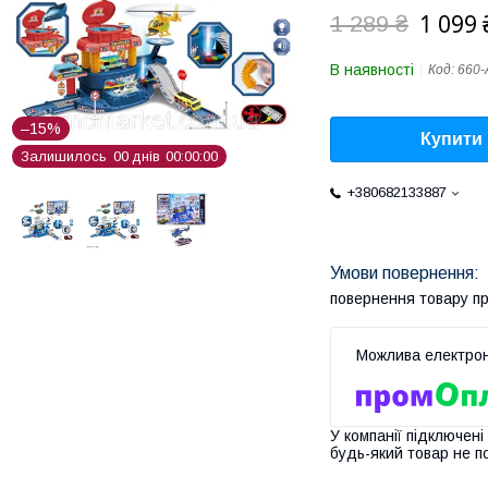
1 099 
1 289 ₴
В наявності
Код:
660-
–15%
Купити
Залишилось
0
0
днів
0
0
0
0
0
0
+380682133887
повернення товару п
У компанії підключені
будь-який товар не п