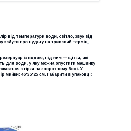
ір від температури води, світло, звук від
у забути про нудьгу на тривалий термін
.
езервуар із водою, під ним — щітки, які
сть для води, у яку можна опустити машинку
скається з гірки на зворотному боці. У
ір мийки: 46*35*25 см. Габарити в упаковці: