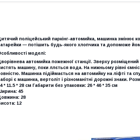
итячий поліцейський паркінг-автомийка, машинка змінює кол
батарейки — потішить будь-якого хлопчика та допоможе йом
Особливості моделі:
ворівнева автомийка пожежної станції. Зверху розміщений р
истять машину, поки ллється вода. На нижньому рівні ємні
овністю. Машинка підіймається на автомийку на ліфті та спу
аборі є машинка, вертоліт і різноманітні дорожні знаки. Розм
4 * 11.5 * 28 см Габарити без упаковки: 26 * 46 * 35 см
Ширина: 45
Довжина: 28
исота: 12