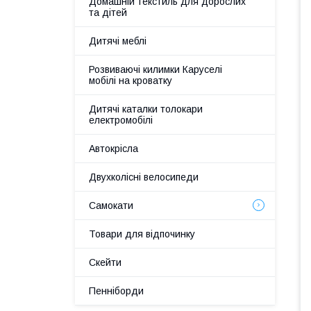
Домашній текстиль для дорослих
та дітей
Дитячі меблі
Розвиваючі килимки Каруселі
мобілі на кроватку
Дитячі каталки толокари
електромобілі
Автокрісла
Двухколісні велосипеди
Самокати
Товари для відпочинку
Скейти
Пенніборди