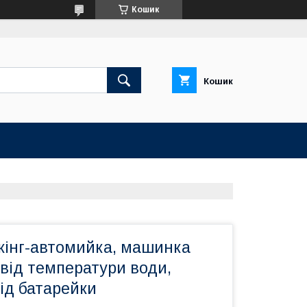
Кошик
Кошик
кінг-автомийка, машинка
 від температури води,
від батарейки