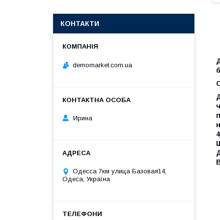
КОНТАКТИ
Д
demomarket.com.ua
Д
ч
п
Ирина
н
4
В
Одесса 7км улица Базовая14,
Одеса, Україна