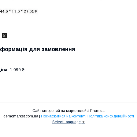
нформація для замовлення
іна:
1 099 ₴
Сайт створений на маркетплейсі
Prom.ua
demomarket.com.ua |
Поскаржитися на контент
|
Політика конфіденційності
Select Language
▼