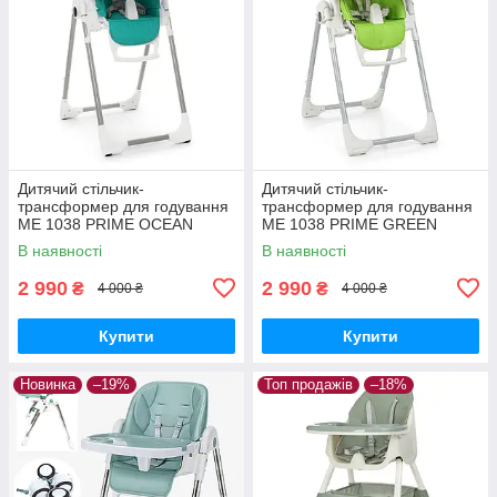
Дитячий стільчик-
Дитячий стільчик-
трансформер для годування
трансформер для годування
ME 1038 PRIME OCEAN
ME 1038 PRIME GREEN
лазурний
APPLE. зелений
В наявності
В наявності
2 990
2 990
₴
₴
4 000 ₴
4 000 ₴
Купити
Купити
Новинка
–19%
Топ продажів
–18%