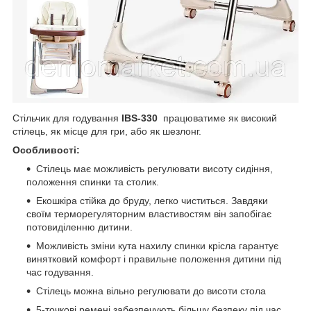
Стільчик для годування
IBS-330
працюватиме як високий
стілець, як місце для гри, або як шезлонг.
Особливості:
Стілець має можливість регулювати висоту сидіння,
положення спинки та столик.
Екошкіра стійка до бруду, легко чиститься. Завдяки
своїм терморегуляторним властивостям він запобігає
потовиділенню дитини.
Можливість зміни кута нахилу спинки крісла гарантує
винятковий комфорт і правильне положення дитини під
час годування.
Стілець можна вільно регулювати до висоти стола
5-точкові ремені забезпечують більшу безпеку під час