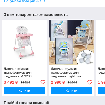
Всі умови повернення
З цим товаром також замовляють
Дитячий стільчик-
Дитячий cтульчик-
Дитя
трансформер для
трансформер для
году
годування M 3233
годування Light blui
UNICORN PINK
3 492
2 990
1 9
₴
₴
3 892 ₴
3 100 ₴
Купити
Купити
Подібні товари компанії