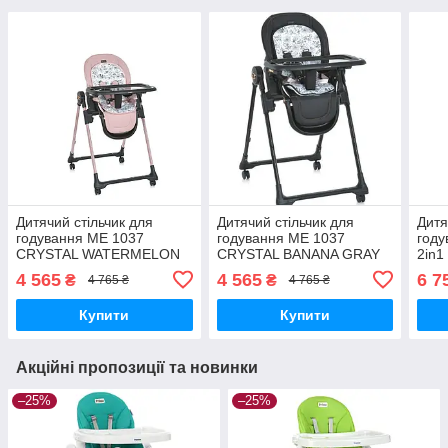
Дитячий стільчик для
Дитячий стільчик для
Дитя
годування ME 1037
годування ME 1037
году
CRYSTAL WATERMELON
CRYSTAL BANANA GRAY
2in
PINK
SWAN
4 565
4 565
6 7
₴
₴
4 765 ₴
4 765 ₴
Купити
Купити
Акційні пропозиції та новинки
–25%
–25%