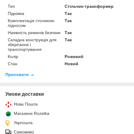
Тип
Стільчик-трансформер
Підніжка
Так
Комплектація столиком-
Так
підносом
Наявність ременів безпеки
Так
Складна конструкція для
Так
зберігання і
транспортування
Колір
Рожевий
Стан
Новий
Приховати
Умови доставки
Нова Пошта
Магазини Rozetka
Укрпошта
Самовивіз