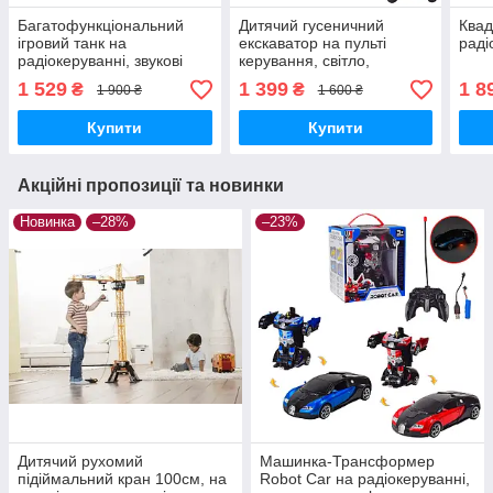
Багатофункціональний
Дитячий гусеничний
Квад
ігровий танк на
екскаватор на пульті
раді
радіокеруванні, звукові
керування, світло,
світлові ефекти, 9995
акумулятори, usb кабель
1 529
1 399
1 8
₴
₴
1 900 ₴
1 600 ₴
Купити
Купити
Акційні пропозиції та новинки
Новинка
–28%
–23%
Дитячий рухомий
Машинка-Трансформер
підіймальний кран 100см, на
Robot Car на радіокеруванні,