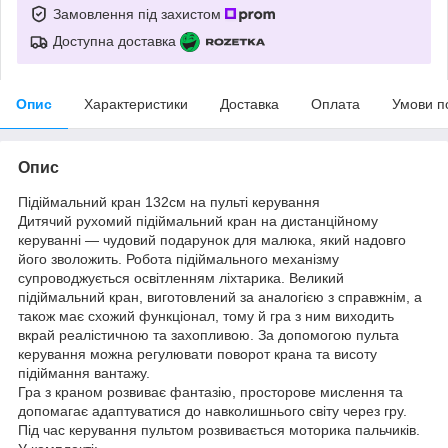
Замовлення під захистом
Доступна доставка
Опис
Характеристики
Доставка
Оплата
Умови п
Опис
Підіймальний кран 132см на пульті керування
Дитячий рухомий підіймальний кран на дистанційному
керуванні — чудовий подарунок для малюка, який надовго
його зволожить. Робота підіймального механізму
супроводжується освітленням ліхтарика. Великий
підіймальний кран, виготовлений за аналогією з справжнім, а
також має схожий функціонал, тому й гра з ним виходить
вкрай реалістичною та захопливою. За допомогою пульта
керування можна регулювати поворот крана та висоту
підіймання вантажу.
Гра з краном розвиває фантазію, просторове мислення та
допомагає адаптуватися до навколишнього світу через гру.
Під час керування пультом розвивається моторика пальчиків.