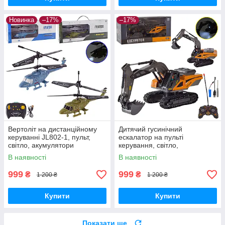
Новинка
–17%
–17%
Вертоліт на дистанційному
Дитячий гусинічний
керуванні JL802-1, пульт,
ескалатор на пульті
світло, акумулятори
керування, світло,
акумулятори, usb кабель
В наявності
В наявності
999
999
₴
₴
1 200 ₴
1 200 ₴
Купити
Купити
Показати ще