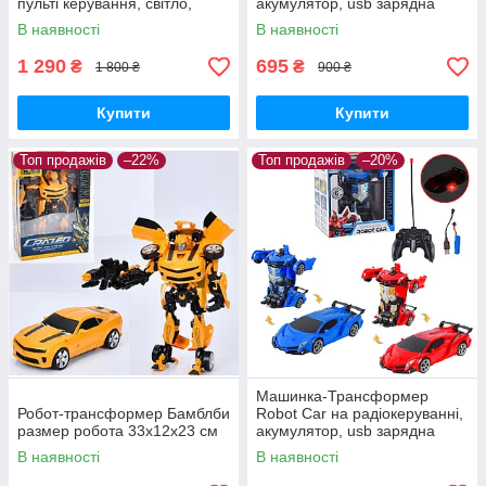
пульті керування, світло,
акумулятор, usb зарядна
батарейки, 6391
В наявності
В наявності
1 290
695
₴
₴
1 800 ₴
900 ₴
Купити
Купити
Топ продажів
–22%
Топ продажів
–20%
Машинка-Трансформер
Робот-трансформер Бамблби
Robot Car на радіокеруванні,
размер робота 33х12х23 см
акумулятор, usb зарядна
В наявності
В наявності