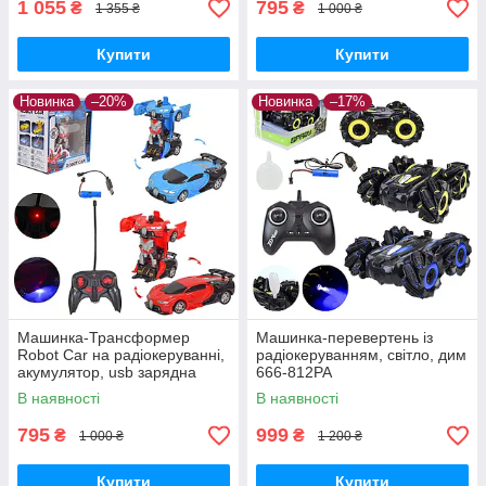
1 055
795
₴
₴
1 355 ₴
1 000 ₴
Купити
Купити
Новинка
–20%
Новинка
–17%
Машинка-Трансформер
Машинка-перевертень із
Robot Car на радіокеруванні,
радіокеруванням, світло, дим
акумулятор, usb зарядна
666-812PA
В наявності
В наявності
795
999
₴
₴
1 000 ₴
1 200 ₴
Купити
Купити