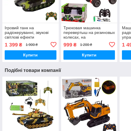
Ігровий танк на
Трюковая машинка
Маши
радіокеруванні, звукові
перевертыш на резиновых
раді
світлові ефекти
колесах, на
упра
радиоуправлении, свет,
207
1 399
999
1 4
₴
₴
1 900 ₴
1 200 ₴
звук
Купити
Купити
Подібні товари компанії