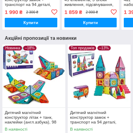
транспорт на 94 деталі,
живлення, підсвічування,
набо
наклейки CH1012
запускач, на батарейках,
фло
1 990
1 859
1 3
₴
₴
2 300 ₴
2 000 ₴
експерименти
Купити
Купити
Акційні пропозиції та новинки
Новинка
–18%
Топ продажів
–13%
Дитячий магнітний
Дитячий магнітний
конструктор літак + танк,
конструктор замок +
наклейки (англ.азбука), 98
транспорт на 94 деталі,
млн CH1016
наклейки CH1012
В наявності
В наявності