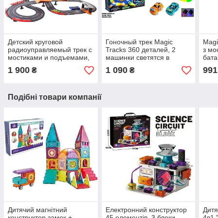
Детский круговой
Гоночный трек Magic
Magi
радиоуправляемый трек с
Tracks 360 деталей, 2
з мо
мостиками и подъемами,
машинки светятся в
бата
в наборе две гоночные
темноте на 3 батарейки
доро
1 900
1 090
991
₴
₴
машинки, свет, звук
Подібні товари компанії
Дитячий магнітний
Електронний конструктор
Дитя
конструктор замок +
45 елементів, 3 блоки
4в1 