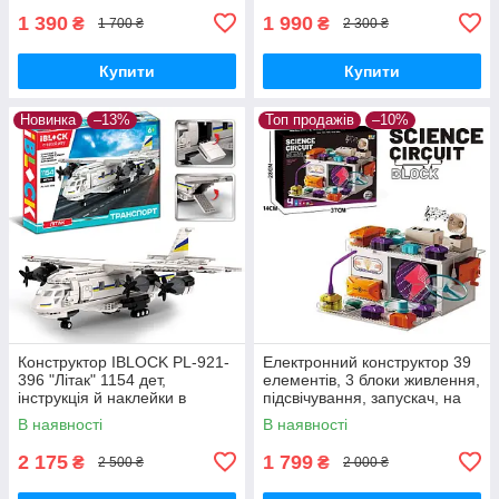
1 390
1 990
₴
₴
1 700 ₴
2 300 ₴
Купити
Купити
Новинка
–13%
Топ продажів
–10%
Конструктор IBLOCK PL-921-
Електронний конструктор 39
396 "Літак" 1154 дет,
елементів, 3 блоки живлення,
інструкція й наклейки в
підсвічування, запускач, на
комплекті
батарейках, експерименти
В наявності
В наявності
2 175
1 799
₴
₴
2 500 ₴
2 000 ₴