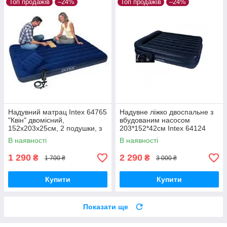
Топ продажів
–24%
Топ продажів
–24%
Надувний матрац Intex 64765
Надувне ліжко двоспальне з
"Квін" двомісний,
вбудованим насосом
152х203х25см, 2 подушки, з
203*152*42см Intex 64124
ручним насосом
В наявності
В наявності
1 290
2 290
₴
₴
1 700 ₴
3 000 ₴
Купити
Купити
Показати ще