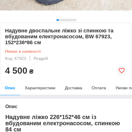
Надувне двоспальне ліжко зі спинкою та
вбудованим електронасосом, BW 67923,
152*236*86 см
Немає в наявності
Код: 67923
Роздріб
4 500
₴
Опис
Характеристики
Доставка
Оплата
Умови п
Опис
Надувне ліжко 226*152*46 см із
вбудованим електронасосом, спинкою
84 см