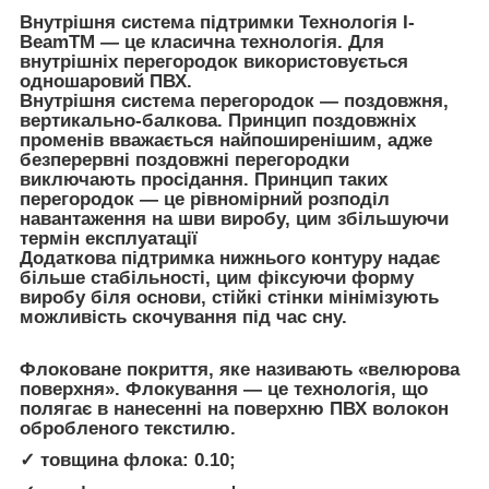
Внутрішня система підтримки Технологія I-
BeamTM — це класична технологія. Для
внутрішніх перегородок використовується
одношаровий ПВХ.
Внутрішня система перегородок — поздовжня,
вертикально-балкова. Принцип поздовжніх
променів вважається найпоширенішим, адже
безперервні поздовжні перегородки
виключають просідання. Принцип таких
перегородок — це рівномірний розподіл
навантаження на шви виробу, цим збільшуючи
термін експлуатації
Додаткова підтримка нижнього контуру надає
більше стабільності, цим фіксуючи форму
виробу біля основи, стійкі стінки мінімізують
можливість скочування під час сну.
Флоковане покриття, яке називають «велюрова
поверхня». Флокування — це технологія, що
полягає в нанесенні на поверхню ПВХ волокон
обробленого текстилю.
✓ товщина флока: 0.10;