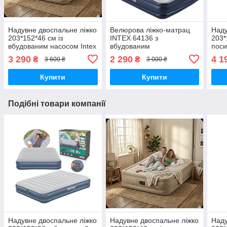
Надувне двоспальне ліжко
Велюрова ліжко-матрац
Наду
203*152*46 см із
INTEX 64136 з
203*
вбудованим насосом Intex
вбудованим
поси
64428
ел.насосом,152*203*42 см
вбуд
3 290
2 290
4 1
₴
₴
3 600 ₴
3 000 ₴
690
Купити
Купити
Подібні товари компанії
Надувне двоспальне ліжко
Надувне двоспальне ліжко
Наду