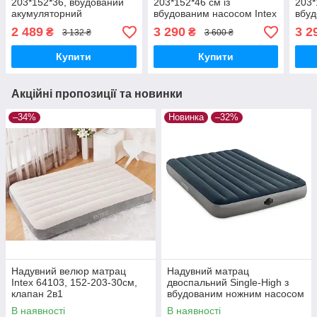
203*152*36, вбудований
203*152*46 см із
203*
акумуляторний
вбудованим насосом Intex
вбуд
електронасос із зарядкою
64428
644
2 489
3 290
3 2
₴
₴
3 132 ₴
3 600 ₴
від USB
Купити
Купити
Акційні пропозиції та новинки
–34%
Новинка
–32%
Надувний велюр матрац
Надувний матрац
Intex 64103, 152-203-30см,
двоспальний Single-High з
клапан 2в1
вбудованим ножним насосом
137*191*25 см
В наявності
В наявності