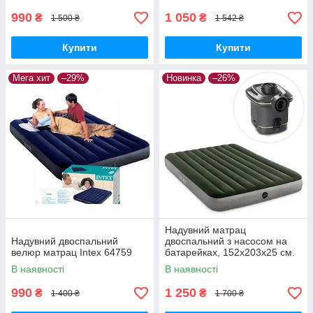
990
1 050
₴
₴
1 500 ₴
1 542 ₴
Купити
Купити
Мега хит
–29%
Новинка
–26%
Надувний матрац
Надувний двоспальний
двоспальний з насосом на
велюр матрац Intex 64759
батарейках, 152х203х25 см.
64779
В наявності
В наявності
990
1 250
₴
₴
1 400 ₴
1 700 ₴