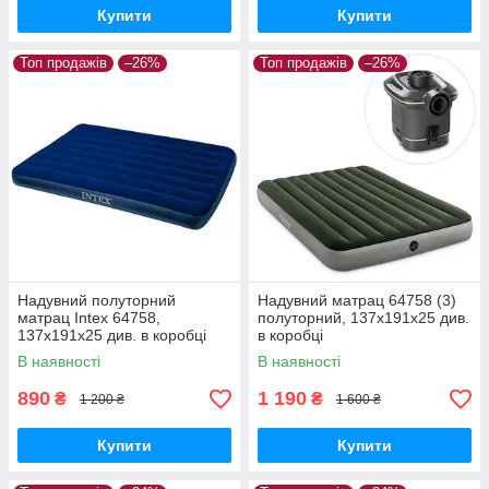
Купити
Купити
Топ продажів
–26%
Топ продажів
–26%
Надувний полуторний
Надувний матрац 64758 (3)
матрац Intex 64758,
полуторний, 137х191х25 див.
137х191х25 див. в коробці
в коробці
В наявності
В наявності
890
1 190
₴
₴
1 200 ₴
1 600 ₴
Купити
Купити