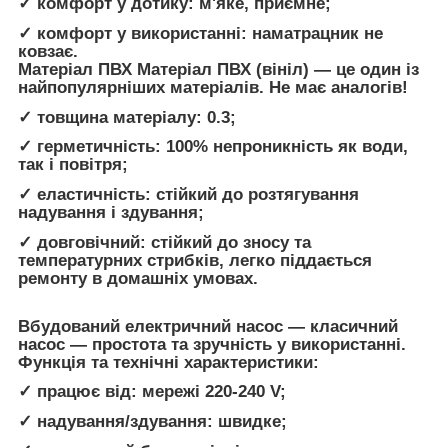
✓ комфорт у дотику: м'яке, приємне;
✓ комфорт у використанні: наматрацник не
ковзає.
Матеріал ПВХ Матеріал ПВХ (вініл) — це один із
найпопулярніших матеріалів. Не має аналогів!
✓ товщина матеріалу: 0.3;
✓ герметичність: 100% непроникність як води,
так і повітря;
✓ еластичність: стійкий до розтягування
надування і здування;
✓ довговічний: стійкий до зносу та
температурних стрибків, легко піддається
ремонту в домашніх умовах.
Вбудований електричний насос — класичний
насос — простота та зручність у використанні.
Функція та технічні характеристики:
✓ працює від: мережі 220-240 V;
✓ надування/здування: швидке;