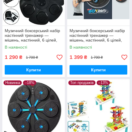
Музичний боксерський набір
Музичний боксерський набір
настінний тренажер —
настінний тренажер —
мішень, настінний, 6 цілей,
мішень, настінний, 6 цілей,
Bluetooth
Bluetooth
В наявності
В наявності
1 290
1 399
₴
₴
1 700 ₴
1 700 ₴
Купити
Купити
Новинка
–18%
Топ продажів
–13%