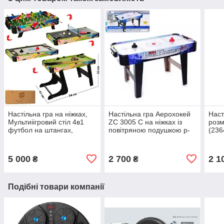
Настільна гра на ніжках,
Настільна гра Аерохокей
Наст
Мультиіігровий стіл 4в1
ZC 3005 C на ніжках із
розм
футбол на штангах,
повітряною подушкою р-
(236
повітряний хокей, теніс,
ри 85*42*21см
більярд
5 000
2 700
2 1
₴
₴
Подібні товари компанії