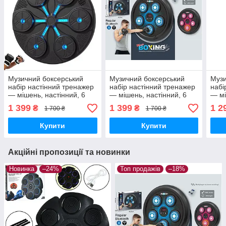
Музичний боксерський
Музичний боксерський
Музи
набір настінний тренажер
набір настінний тренажер
набі
— мішень, настінний, 6
— мішень, настінний, 6
— мі
цілей, Bluetooth
цілей, Bluetooth
ціле
1 399
1 399
1 2
₴
₴
1 700 ₴
1 700 ₴
Купити
Купити
Акційні пропозиції та новинки
Новинка
–24%
Топ продажів
–18%