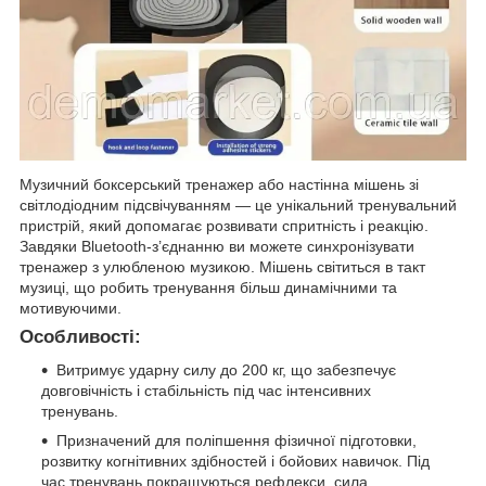
Музичний боксерський тренажер або настінна мішень зі
світлодіодним підсвічуванням — це унікальний тренувальний
пристрій, який допомагає розвивати спритність і реакцію.
Завдяки Bluetooth-з’єднанню ви можете синхронізувати
тренажер з улюбленою музикою. Мішень світиться в такт
музиці, що робить тренування більш динамічними та
мотивуючими.
Особливості:
Витримує ударну силу до 200 кг, що забезпечує
довговічність і стабільність під час інтенсивних
тренувань.
Призначений для поліпшення фізичної підготовки,
розвитку когнітивних здібностей і бойових навичок. Під
час тренувань покращуються рефлекси, сила,