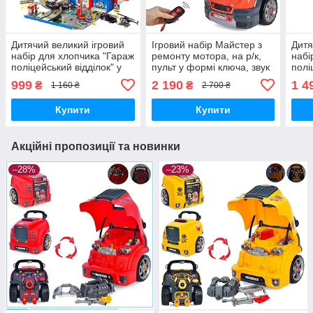
Дитячий великий ігровий
Ігровий набір Майстер з
Дитя
набір для хлопчика "Гараж
ремонту мотора, на р/к,
набі
поліцейський відділок" у
пульт у формі ключа, звук
полі
наборі машинки, вертоліт
008-979
набо
999
2 190
1 4
₴
₴
1 160 ₴
2 700 ₴
9 шт.
9 шт
Купити
Купити
Акційні пропозиції та новинки
–28%
–23%