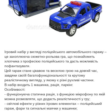
Ігровий набір у вигляді поліцейського автомобільного гаражу –
це захоплююча сюжетно-рольова гра, що познайомить
хлопчика з професією поліцейського та дасть можливість
пофантазувати.
Цей гараж стане цікавою та веселою грою на довгий час,
завдяки своїй багатофункціональності та крутому
реалістичному вигляду, у якому є різні рухливі частини.
В набір входить 1 машинка, рація, паркінг.
Особливості:
- функціонуюча статична рація, з функцією мікрофону по якій
можна розмовляти, що додасть реалістичності у гру;
- світлові ефекти у різних ігрових елементах – поліцейський
гараж, фари та сигнальні маячки у машинки;