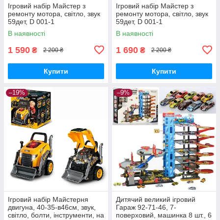
Ігровий набір Майстер з
Ігровий набір Майстер з
ремонту мотора, світло, звук
ремонту мотора, світло, звук
59дет, D 001-1
59дет, D 001-1
В наявності
В наявності
1 590
1 690
₴
₴
2 200 ₴
2 200 ₴
Купити
Купити
–19%
–9%
Ігровий набір Майстерня
Дитячий великий ігровий
двигуна, 40-35-в46см, звук,
Гараж 92-71-46, 7-
світло, болти, інструменти, на
поверховий, машинка 8 шт., 6