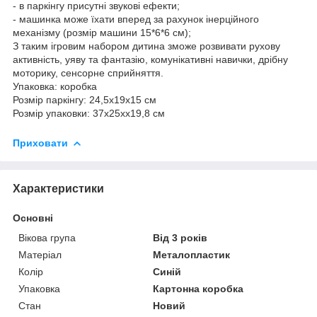
- в паркінгу присутні звукові ефекти;
- машинка може їхати вперед за рахунок інерційного
механізму (розмір машини 15*6*6 см);
З таким ігровим набором дитина зможе розвивати рухову
активність, уяву та фантазію, комунікативні навички, дрібну
моторику, сенсорне сприйняття.
Упаковка: коробка
Розмір паркінгу: 24,5х19х15 см
Розмір упаковки: 37х25хх19,8 см
Приховати
Характеристики
Основні
Вікова група
Від 3 років
Матеріал
Металопластик
Колір
Синій
Упаковка
Картонна коробка
Стан
Новий