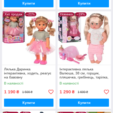
Купити
Купити
Хит продаж
–21%
Новинка
–19%
Лялька Даринка
Інтерактивна лялька
інтерактивна, ходить, реагує
Валюша, 38 см, горщик,
на бавовну
пляшечка, гребінець, тарілка,
чашка, ложка, зубна щітка,
В наявності
В наявності
звук (рос),
1 190
1 290
₴
₴
1 500 ₴
1 600 ₴
Купити
Купити