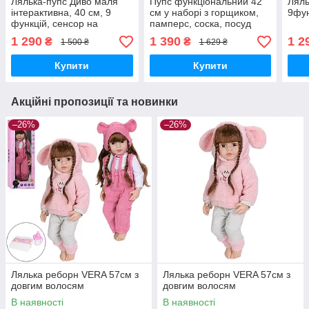
Лялька-пупс Диво маля
Пупс функціональний 42
Ляль
інтерактивна, 40 см, 9
см у наборі з горщиком,
9фун
функцій, сенсор на
памперс, соска, посуд
обличчі, п'є, ходить на
1 290
1 390
1 2
₴
₴
1 500 ₴
1 629 ₴
горщик, аксесуари
Купити
Купити
Акційні пропозиції та новинки
–26%
–26%
Лялька реборн VERA 57см з
Лялька реборн VERA 57см з
довгим волосям
довгим волосям
В наявності
В наявності