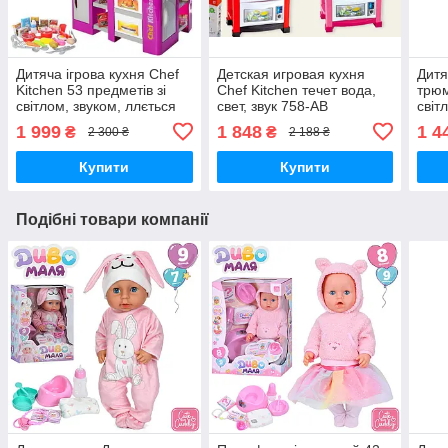
Дитяча ігрова кухня Chef
Детская игровая кухня
Дитя
Kitchen 53 предметів зі
Chef Kitchen течет вода,
трюм
світлом, звуком, ллється
свет, звук 758-АВ
світ
вода, висота 72 см
1 999
1 848
1 4
₴
₴
2 300 ₴
2 188 ₴
Купити
Купити
Подібні товари компанії