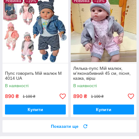
Новинка
–19%
Новинка
–19%
Лялька-пупс Мій малюк,
Пупс говорить Мій малюк M
м'яконабивний 45 см, пісня,
4014 UA
казка, вірш
В наявності
В наявності
890
890
₴
₴
1 100 ₴
1 100 ₴
Купити
Купити
Показати ще