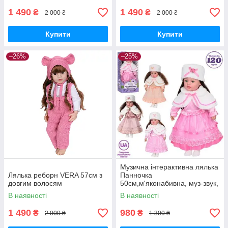
1 490
1 490
₴
₴
2 000 ₴
2 000 ₴
Купити
Купити
–26%
–25%
Музична інтерактивна лялька
Лялька реборн VERA 57см з
Панночка
довгим волосям
50см,м'яконабивна, муз-звук,
загадка,пісня,вірш
В наявності
В наявності
1 490
980
₴
₴
2 000 ₴
1 300 ₴