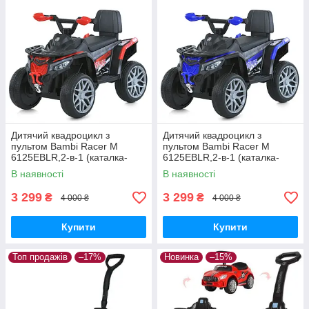
Дитячий квадроцикл з
Дитячий квадроцикл з
пультом Bambi Racer M
пультом Bambi Racer M
6125EBLR,2-в-1 (каталка-
6125EBLR,2-в-1 (каталка-
толокар), 1*6V4AH, 1*25 W,
толокар), 1*6V4AH, 1*25 W,
В наявності
В наявності
MP3, USB
MP3, USB
3 299
3 299
₴
₴
4 000 ₴
4 000 ₴
Купити
Купити
Топ продажів
–17%
Новинка
–15%