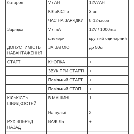
батарея
V / AH
12V7AH
КІЛЬКІСТЬ
2 шт
ЧАС НА ЗАРЯДКУ
8-12часов
Зарядка
V / mA
12V / 1000ma
штекери
круглий одинарний
ДОПУСТИМІСТЬ
ЗА ВАГОЮ
до 50кг
НАВАНТАЖЕННЯ
СТАРТ
КНОПКА
+
ЗВУК ПРИ СТАРТІ
+
Повільний СТАРТ
+
Повільний СТОП
+
КІЛЬКІСТЬ
В МАШИНІ
1
ШВИДКОСТЕЙ
На пульті
3
РУХ ВПЕРЕД
ВАЖІЛЬ
+
НАЗАД