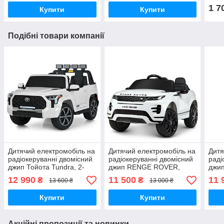
1 7
Купити
Купити
Подібні товари компанії
Дитячий електромобіль на
Дитячий електромобіль на
Дитя
радіокеруванні двомісний
радіокеруванні двомісний
раді
джип Тойота Tundra, 2-
джип RENGE ROVER,
джип
мотори M 6192EBLR-1
2,4G, 2мотора45W,
2*35
12 990
11 500
11 
₴
₴
13 600 ₴
13 000 ₴
1аккум12V9Ah, EVA, шкіра
USB,
613
Купити
Купити
Акційні пропозиції та новинки