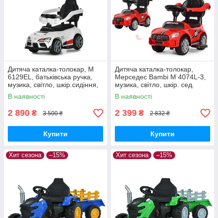
Дитяча каталка-толокар, M
Дитяча каталка-толокар,
6129EL, батьківська ручка,
Мерседес Bambi M 4074L-3,
музика, світло, шкір.сидіння,
музика, світло, шкір. сед.
EVA, MP3, USB, TF
Червоний
В наявності
В наявності
2 890
2 399
₴
₴
3 500 ₴
2 832 ₴
Купити
Купити
Хит сезона
–15%
Хит сезона
–15%