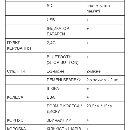
SD
слот + карта
пам'яті
USB
+
ІНДИКАТОР
+
БАТАРЕИ
ПУЛЬТ
2,4G
+
КЕРУВАННЯ
BLUETOOTH
+
(STOP BUTTON)
СИДІННЯ
1/2-місне
2-місне
РЕМЕНІ БЕЗПЕКИ
2-х точкові - 2шт
ШКІРА
+
КОЛЕСА
ЕВА
+
РОЗМІР КОЛЕСА /
29,5см / 19см
ДИСКУ
КОРПУС
ЗВИЧАЙНИЙ
+
КОРОБКА
КІЛЬКІСТЬ ШАРІВ
+