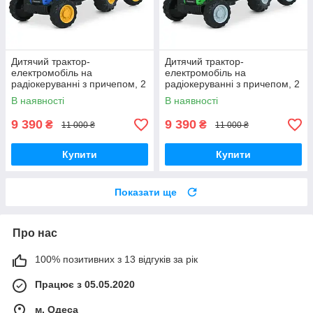
Дитячий трактор-
Дитячий трактор-
електромобіль на
електромобіль на
радіокеруванні з причепом, 2
радіокеруванні з причепом, 2
мотора35W, 1аккум12V7AH,
мотора35W, 1аккум12V7AH,
В наявності
В наявності
колесаEVA, кож.сіденье,
колесаEVA, кож.сіденье,
світло, TF
світло, TF
9 390
9 390
₴
₴
11 000 ₴
11 000 ₴
Купити
Купити
Показати ще
Про нас
100% позитивних з 13 відгуків за рік
Працює з 05.05.2020
м. Одеса