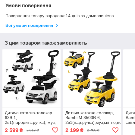
Умови повернення
Повернення товару впродовж 14 днів за домовленістю
Всі умови повернення
З цим товаром також замовляють
Дитяча каталка-толокар
Дитяча каталка-толокар,
Дитя
639-1,
Bambi M 3503B-6,
Bamb
2в1(народить.ручка), муз,
2в1(нар.ручка),муз,світло,подст.дл
світ
підставка для ніг, на бат-
ніг,на бат-ке,рожевий
2 599
2 199
₴
₴
2 817 ₴
2 700 ₴
ке, білий