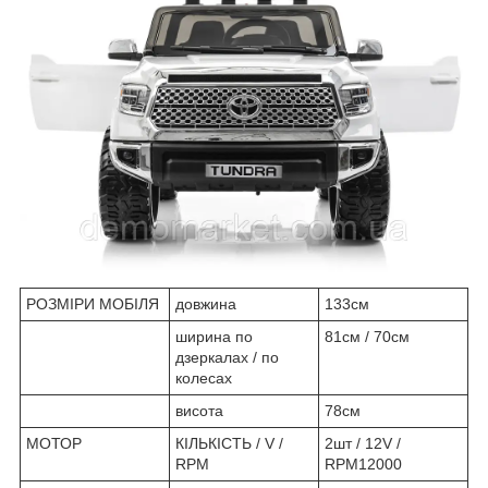
РОЗМІРИ МОБІЛЯ
довжина
133см
ширина по
81см / 70см
дзеркалах / по
колесах
висота
78см
МОТОР
КІЛЬКІСТЬ / V /
2шт / 12V /
RPM
RPM12000