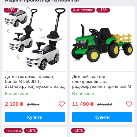
–19%
Хит сезона
–18%
Дитяча каталка-толокар,
Дитячий трактор-
Bambi M 3503B-1,
електромобіль на
2в1(нар.ручка),муз,світло,под
радіокеруванні з причепом M
ст.для ніг,на бат-ке, білий
5852EBLR 2мотори35W,
В наявності
В наявності
1акум12V9AH, причеп, TF,
USB, EVA,шкiра
2 199
11 490
₴
₴
2 700 ₴
14 000 ₴
Купити
Купити
Новинка
–18%
–18%