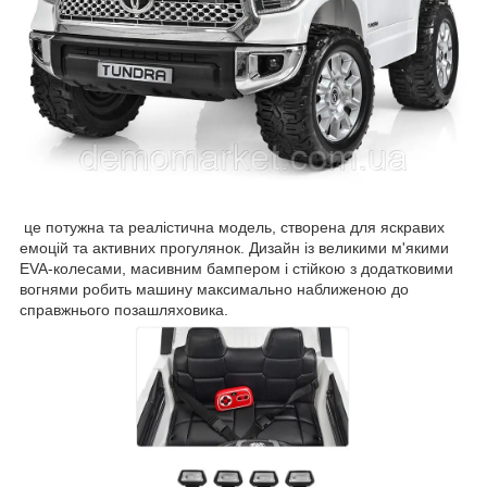
це потужна та реалістична модель, створена для яскравих
емоцій та активних прогулянок. Дизайн із великими м'якими
EVA-колесами, масивним бампером і стійкою з додатковими
вогнями робить машину максимально наближеною до
справжнього позашляховика.