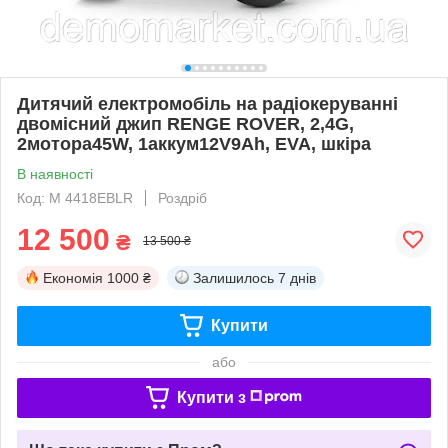
Дитячий електромобіль на радіокеруванні
двомісний джип RENGE ROVER, 2,4G,
2мотора45W, 1аккум12V9Ah, EVA, шкіра
В наявності
Код: M 4418EBLR
Роздріб
12 500
₴
13 500 ₴
Економія
1000 ₴
Залишилось
7 днів
Купити
або
Купити з