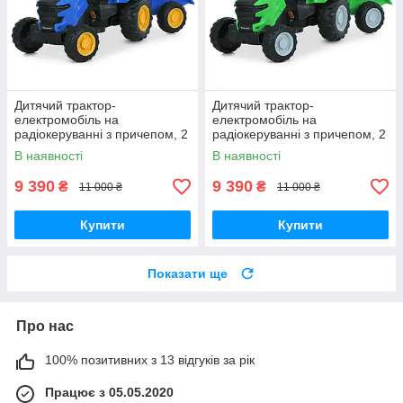
Дитячий трактор-
Дитячий трактор-
електромобіль на
електромобіль на
радіокеруванні з причепом, 2
радіокеруванні з причепом, 2
мотора35W, 1аккум12V7AH,
мотора35W, 1аккум12V7AH,
В наявності
В наявності
колесаEVA, кож.сіденье,
колесаEVA, кож.сіденье,
світло, TF
світло, TF
9 390
9 390
₴
₴
11 000 ₴
11 000 ₴
Купити
Купити
Показати ще
Про нас
100% позитивних з 13 відгуків за рік
Працює з 05.05.2020