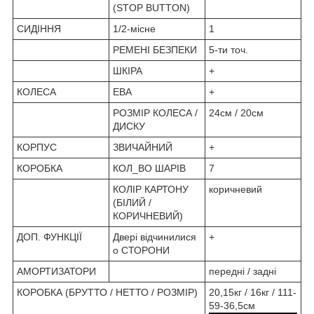
(STOP BUTTON)
СИДІННЯ
1/2-місне
1
РЕМЕНІ БЕЗПЕКИ
5-ти точ.
ШКІРА
+
КОЛЕСА
ЕВА
+
РОЗМІР КОЛЕСА /
24см / 20см
ДИСКУ
КОРПУС
ЗВИЧАЙНИЙ
+
КОРОБКА
КОЛ_ВО ШАРІВ
7
КОЛІР КАРТОНУ
коричневий
(БІЛИЙ /
КОРИЧНЕВИЙ)
ДОП. ФУНКЦІЇ
Двері відчинилися
+
о СТОРОНИ
АМОРТИЗАТОРИ
передні / задні
КОРОБКА (БРУТТО / НЕТТО / РОЗМІР)
20,15кг / 16кг / 111-
59-36,5см