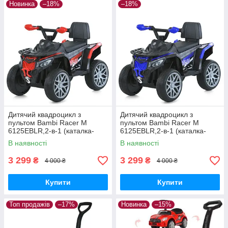
Новинка
–18%
–18%
Дитячий квадроцикл з
Дитячий квадроцикл з
пультом Bambi Racer M
пультом Bambi Racer M
6125EBLR,2-в-1 (каталка-
6125EBLR,2-в-1 (каталка-
толокар), 1*6V4AH, 1*25 W,
толокар), 1*6V4AH, 1*25 W,
В наявності
В наявності
MP3, USB
MP3, USB
3 299
3 299
₴
₴
4 000 ₴
4 000 ₴
Купити
Купити
Топ продажів
–17%
Новинка
–15%