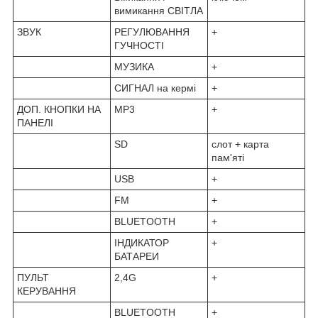
вимикання СВІТЛА
ЗВУК
РЕГУЛЮВАННЯ
+
ГУЧНОСТІ
МУЗИКА
+
СИГНАЛ на кермі
+
ДОП. КНОПКИ НА
MP3
+
ПАНЕЛІ
SD
слот + карта
пам'яті
USB
+
FM
+
BLUETOOTH
+
ІНДИКАТОР
+
БАТАРЕИ
ПУЛЬТ
2,4G
+
КЕРУВАННЯ
BLUETOOTH
+