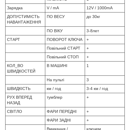
Зарядка
V / mA
12V / 1000mA
ДОПУСТИМІСТЬ
ПО ВЕСУ
до 30кг
НАВАНТАЖЕННЯ
ПО ВІКУ
3-8лет
СТАРТ
ПОВОРОТ КЛЮЧА
+
Повільний СТАРТ
+
Повільний СТОП
+
КОЛ_ВО
В МАШИНІ
1
ШВИДКОСТЕЙ
На пульті
3
ШВИДКІСТЬ
км / год
3-4 км / год
РУХ ВПЕРЕД
тумблер
+
НАЗАД
СВІТЛО
ФАРИ ПЕРЕДНІ
+
ФАРИ ЗАДНІ
+
Вмикання /
ключем