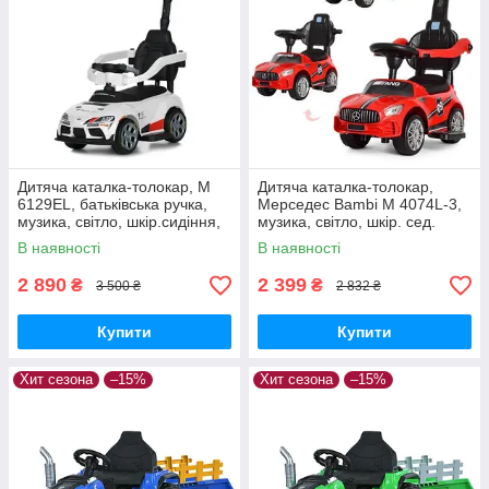
Дитяча каталка-толокар, M
Дитяча каталка-толокар,
6129EL, батьківська ручка,
Мерседес Bambi M 4074L-3,
музика, світло, шкір.сидіння,
музика, світло, шкір. сед.
EVA, MP3, USB, TF
Червоний
В наявності
В наявності
2 890
2 399
₴
₴
3 500 ₴
2 832 ₴
Купити
Купити
Хит сезона
–15%
Хит сезона
–15%