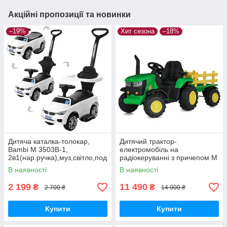
Акційні пропозиції та новинки
–19%
Хит сезона
–18%
Дитяча каталка-толокар,
Дитячий трактор-
Bambi M 3503B-1,
електромобіль на
2в1(нар.ручка),муз,світло,под
радіокеруванні з причепом M
ст.для ніг,на бат-ке, білий
5852EBLR 2мотори35W,
В наявності
В наявності
1акум12V9AH, причеп, TF,
USB, EVA,шкiра
2 199
11 490
₴
₴
2 700 ₴
14 000 ₴
Купити
Купити