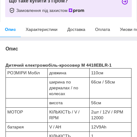
Що таке купити з Пром?
Замовлення під захистом
Опис
Характеристики
Доставка
Оплата
Умови п
Опис
Дитячий електромобіль-кросовер M 4418EBLR-1
РОЗМІРИ Мобіл
довжина
110см
ширина по
66см / 58см
дзеркалах / по
колесах
висота
56см
МОТОР
КІЛЬКІСТЬ / V /
2шт / 12V / RPM
RPM
12000
батарея
V / AH
12V9Ah
КІЛЬКІСТЬ
1