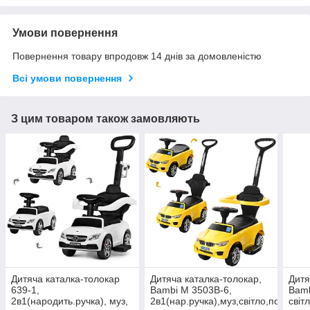
Умови повернення
Повернення товару впродовж 14 днів за домовленістю
Всі умови повернення
З цим товаром також замовляють
Дитяча каталка-толокар
Дитяча каталка-толокар,
Дитя
639-1,
Bambi M 3503B-6,
Bamb
2в1(народить.ручка), муз,
2в1(нар.ручка),муз,світло,подст.дл
світ