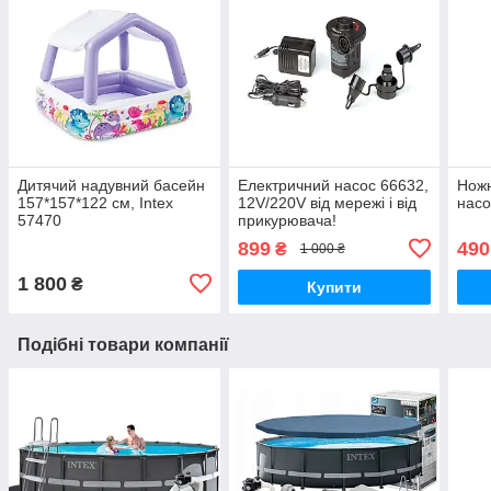
Дитячий надувний басейн
Електричний насос 66632,
Ножн
157*157*122 см, Іntex
12V/220V від мережі і від
насо
57470
прикурювача!
899
490
₴
1 000 ₴
1 800
₴
Купити
Подібні товари компанії