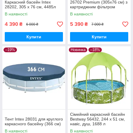
Каркасний басейн Intex
26702 Premium (305х76 см) з
28202, 305 x 76 см, 4485л
картриджним фільтром
В наявності
В наявності
4 390
5 390
₴
₴
6 000 ₴
7 000 ₴
Купити
Купити
–19%
Новинка
–18%
Сімейний каркасний басейн
Тент Intex 28031 для круглого
Bestway 56432, 244 x 51 см,
каркасного басейну (366 см)
навіс, душ, 1688 л
В наявності
В наявності