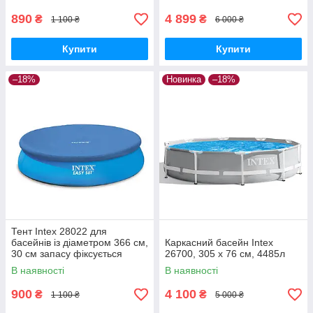
890
4 899
₴
₴
1 100 ₴
6 000 ₴
Купити
Купити
–18%
Новинка
–18%
Тент Intex 28022 для
басейнів із діаметром 366 см,
Каркасний басейн Intex
30 см запасу фіксується
26700, 305 x 76 см, 4485л
шнуром
В наявності
В наявності
900
4 100
₴
₴
1 100 ₴
5 000 ₴