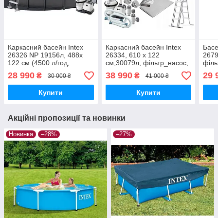
Каркасний басейн Intex
Каркасний басейн Intex
Басе
26326 NP 19156л, 488x
26334, 610 x 122
2679
122 см (4500 л/год,
см,30079л, фільтр_насос,
філь
фільтр_насос, сходи, тент,
сходи, тент, підстилка)
л/го
28 990
38 990
29 
₴
₴
30 000 ₴
41 000 ₴
підстилка)
підс
Купити
Купити
Акційні пропозиції та новинки
Новинка
–28%
–27%