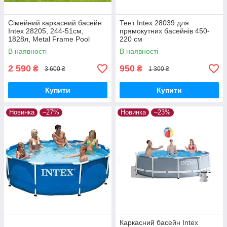
Сімейний каркасний басейн
Тент Intex 28039 для
Intex 28205, 244-51см,
прямокутних басейнів 450-
1828л, Metal Frame Pool
220 см
В наявності
В наявності
2 590
950
₴
₴
3 600 ₴
1 300 ₴
Купити
Купити
Новинка
–27%
Новинка
–23%
Каркасний басейн Intex