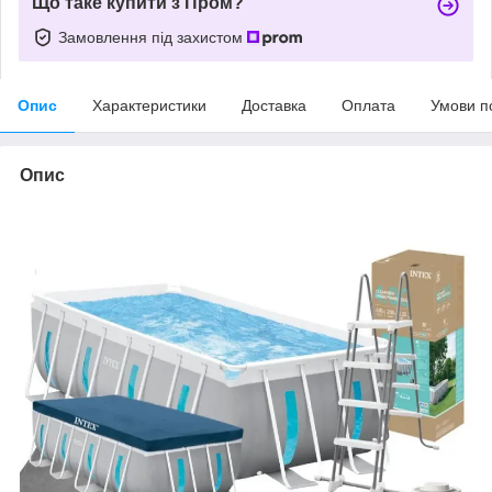
Що таке купити з Пром?
Замовлення під захистом
Опис
Характеристики
Доставка
Оплата
Умови п
Опис