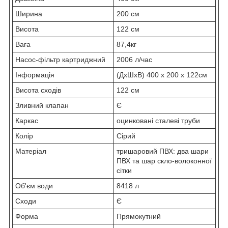
Ширина
200 см
Висота
122 см
Вага
87,4кг
Насос-фільтр картриджний
2006 л/час
Інформація
(ДxШxВ) 400 x 200 x 122см
Висота сходів
122 см
Зливний клапан
Є
Каркас
оцинковані сталеві труби
Колір
Сірий
Матеріал
тришаровий ПВХ: два шари
ПВХ та шар скло-волоконної
сітки
Об'єм води
8418 л
Сходи
Є
Форма
Прямокутний