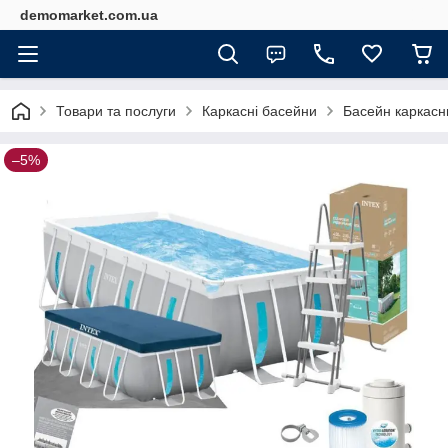
demomarket.com.ua
Товари та послуги
Каркасні басейни
Басейн каркасни
–5%